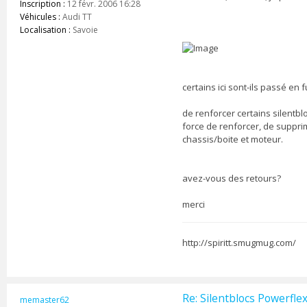
Inscription :
12 févr. 2006 16:28
Véhicules :
Audi TT
Localisation :
Savoie
certains ici sont-ils passé en 
de renforcer certains silentbl
force de renforcer, de supprim
chassis/boite et moteur.
avez-vous des retours?
merci
http://spiritt.smugmug.com/
Re: Silentblocs Powerfle
memaster62