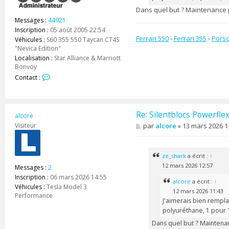
Dans quel but ? Maintenance 
Messages :
44921
Inscription :
05 août 2005 22:54
Ferrari 550
-
Ferrari 355
-
Porsc
Véhicules :
S60 355 550 Taycan CT4S
"Nevica Edition"
Localisation :
Star Alliance & Marriott
Bonvoy
C
Contact :
o
n
t
a
Re: Silentblocs Powerfle
alcore
c
M
Visiteur
par
alcore
»
13 mars 2026 1
t
e
e
s
r
s
z
a
ze_shark
a écrit :
↑
e
g
12 mars 2026 12:57
Messages :
2
e
_
Inscription :
06 mars 2026 14:55
s
alcore
a écrit :
↑
Véhicules :
Tesla Model 3
h
12 mars 2026 11:43
Performance
a
J'aimerais bien rempla
r
polyuréthane, 1 pour 1
k
Dans quel but ? Maintena