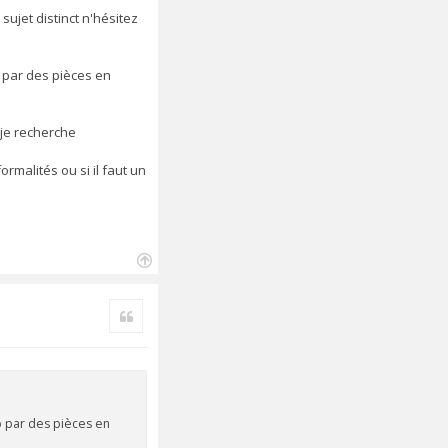
sujet distinct n'hésitez
b par des pièces en
 je recherche
rmalités ou si il faut un
H
a
Citer
u
t
b par des pièces en