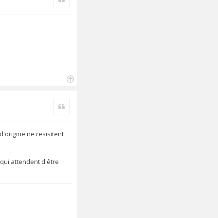
t
H
a
Citer
u
t
d'origine ne resisitent
 qui attendent d'être