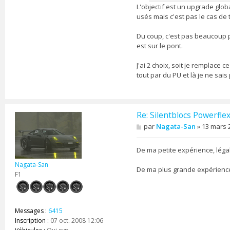
L'objectif est un upgrade glob
usés mais c'est pas le cas de 
Du coup, c'est pas beaucoup pl
est sur le pont.
J'ai 2 choix, soit je remplace 
tout par du PU et là je ne sai
Re: Silentblocs Powerfle
M
par
Nagata-San
»
13 mars 
e
s
s
De ma petite expérience, légal
a
g
Nagata-San
De ma plus grande expérience, 
e
F1
Messages :
6415
Inscription :
07 oct. 2008 12:06