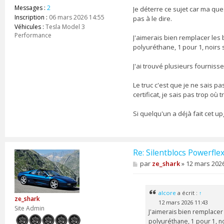
g
Messages :
2
Je déterre ce sujet car ma ques
e
Inscription :
06 mars 2026 14:55
pas à le dire.
Véhicules :
Tesla Model 3
Performance
J'aimerais bien remplacer les
polyuréthane, 1 pour 1, noirs 
J'ai trouvé plusieurs fournis
Le truc c'est que je ne sais p
certificat, je sais pas trop où
Si quelqu'un a déjà fait cet u
Re: Silentblocs Powerfle
M
par
ze_shark
»
12 mars 2026
e
s
s
a
alcore
a écrit :
↑
ze_shark
g
12 mars 2026 11:43
e
Site Admin
J'aimerais bien remplacer
polyuréthane, 1 pour 1, n