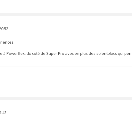
x
20:52
riences.
ve à Powerflex, du coté de Super Pro avec en plus des solentblocs qui per
x
1:43