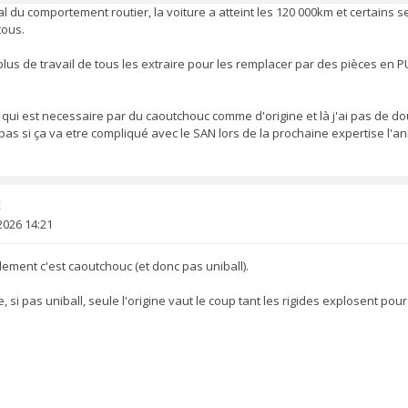
al du comportement routier, la voiture a atteint les 120 000km et certains 
tous.
us de travail de tous les extraire pour les remplacer par des pièces en PU
ce qui est necessaire par du caoutchouc comme d'origine et là j'ai pas de do
s pas si ça va etre compliqué avec le SAN lors de la prochaine expertise l'
x
2026 14:21
ement c'est caoutchouc (et donc pas uniball).
si pas uniball, seule l'origine vaut le coup tant les rigides explosent pour 