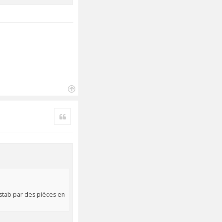
H
a
Citer
u
t
 stab par des pièces en