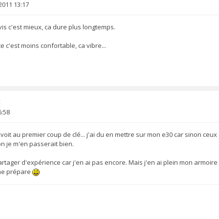
2011 13:17
is c'est mieux, ca dure plus longtemps.
 c'est moins confortable, ca vibre...
x
6:58
voit au premier coup de clé... j'ai du en mettre sur mon e30 car sinon ceux 
on je m'en passerait bien.
rtager d'expérience car j'en ai pas encore. Mais j'en ai plein mon armoire
 me prépare