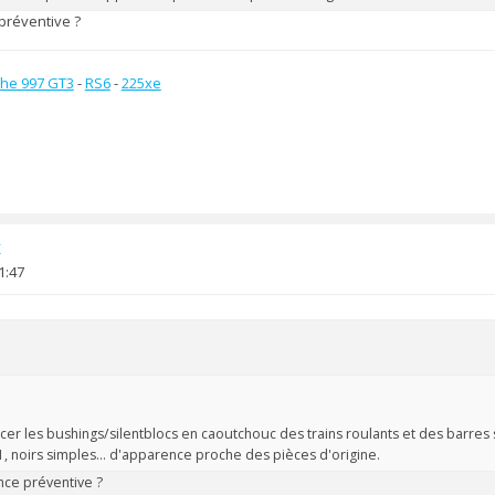
préventive ?
he 997 GT3
-
RS6
-
225xe
x
1:47
cer les bushings/silentblocs en caoutchouc des trains roulants et des barres
, noirs simples... d'apparence proche des pièces d'origine.
nce préventive ?