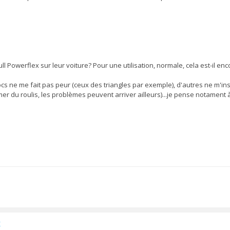
full Powerflex sur leur voiture? Pour une utilisation, normale, cela est-il en
ocs ne me fait pas peur (ceux des triangles par exemple), d'autres ne m'ins
er du roulis, les problèmes peuvent arriver ailleurs)...je pense notament à
x