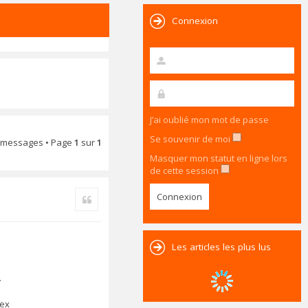
Connexion
J’ai oublié mon mot de passe
Se souvenir de moi
 messages • Page
1
sur
1
Masquer mon statut en ligne lors
de cette session
Citer
Les articles les plus lus
.
lex