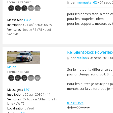
M
Formule Renault
par
memaster62
»
04 sept. 
e
s
s
pour les barres stab. a mon av
a
pour les coupeles, idem.
Messages :
1262
g
pour les supports moteur, evite
e
Inscription :
21 août 2008 08:25
Véhicules :
beetle RS VR5 / audi
S4b6V8
Re: Silentblocs Powerfle
M
par
Melon
»
05 sept. 2011 0
e
s
Melon
s
Sur le moteur la différence se 
Formule Renault
a
pas longtemps sur circuit. Sin
g
e
Pour les autres je peux pas pa
montés sur la voiture que je
Messages :
1291
Inscription :
20 avr. 2010 14:11
Véhicules :
2x 635 csi / Alhambra FR
635 csi e24
Line / VW T5
☀️☀️==00==☀️☀️
Localisation :
Vaud
C