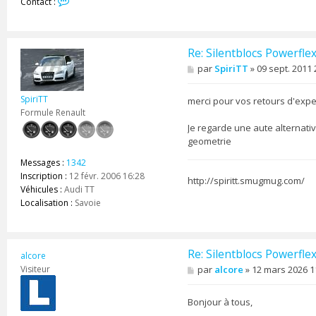
Contact :
o
n
t
a
Re: Silentblocs Powerfle
c
M
par
SpiriTT
»
09 sept. 2011 
t
e
e
s
r
SpiriTT
s
merci pour vos retours d'expe
M
a
Formule Renault
e
g
Je regarde une aute alternati
e
l
geometrie
o
n
Messages :
1342
Inscription :
12 févr. 2006 16:28
http://spiritt.smugmug.com/
Véhicules :
Audi TT
Localisation :
Savoie
Re: Silentblocs Powerfle
alcore
M
Visiteur
par
alcore
»
12 mars 2026 1
e
s
s
Bonjour à tous,
a