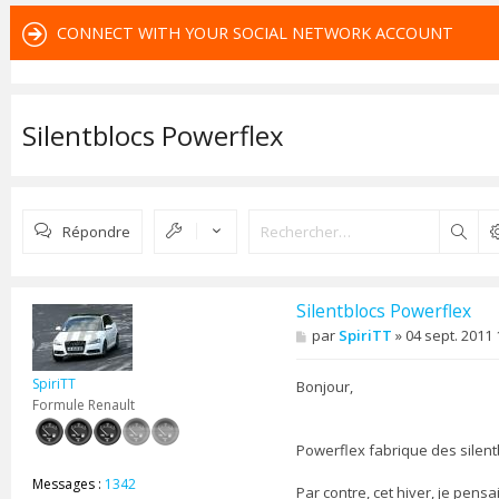
CONNECT WITH YOUR SOCIAL NETWORK ACCOUNT
Silentblocs Powerflex
Répondre
Rech
Silentblocs Powerflex
M
par
SpiriTT
»
04 sept. 2011 
e
s
SpiriTT
s
Bonjour,
a
Formule Renault
g
e
Powerflex fabrique des silent
Messages :
1342
Par contre, cet hiver, je pens