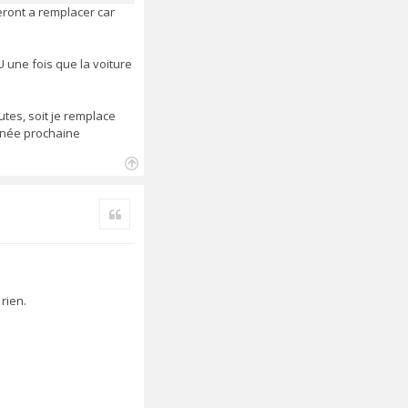
seront a remplacer car
 une fois que la voiture
utes, soit je remplace
année prochaine
H
a
Citer
u
t
rien.