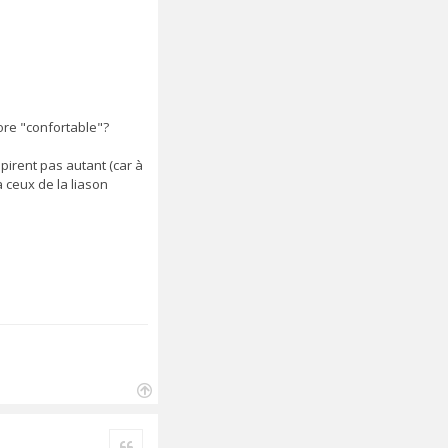
core "confortable"?
pirent pas autant (car à
 ceux de la liason
H
a
Citer
u