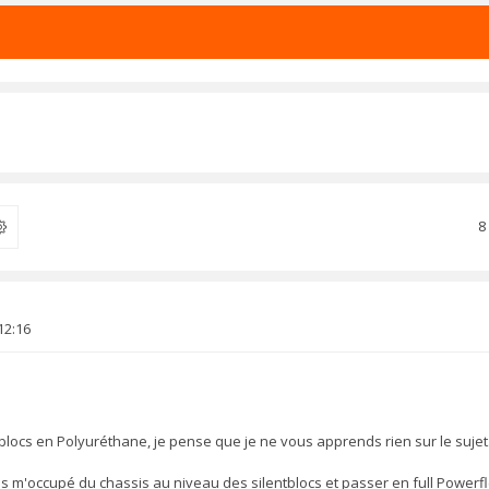
8
ercher
12:16
blocs en Polyuréthane, je pense que je ne vous apprends rien sur le sujet
ais m'occupé du chassis au niveau des silentblocs et passer en full Powerf