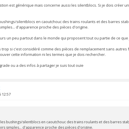
tion est générique mais concerne aussi les silentblocs. Si je dois créer un 
 bushings/silentblocs en caoutchouc des trains roulants et des barres sta
simples... d'apparence proche des pièces d'origine.
seurs un peu partout dans le monde qui proposent tout ou partie de ce que
as trop si c'est considéré comme des pièces de remplacement sans autres fo
 trouver cette information ni les termes que je dois rechercher.
pgrade ou a des infos à partager je suis tout ouïe
x
 12:57
 les bushings/silentblocs en caoutchouc des trains roulants et des barres sta
oirs simples... d'apparence proche des pièces d'origine.