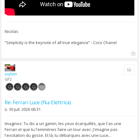
Nicolas
”Simplicity is the keynote of all true elegance” - Coco Chanel
H
a
Cite
u
asylum
t
GP2
Re: Ferrari Luce (fka Elettrica)
M
30 juil. 2026 06:31
e
s
s
Imaginez. Tu dis a un gamin, les yeux écarquillés, que t'as une
a
Ferrari et que tu l'emmènes faire un tour avec. J'imagine pas
g
l'excitation du gosse. Et là, tu débarques avec une Luce...
e