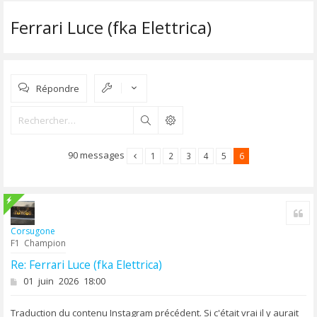
Ferrari Luce (fka Elettrica)
Répondre
Rechercher
90 messages
1
2
3
4
5
6
Cit
Corsugone
F1 Champion
Re: Ferrari Luce (fka Elettrica)
M
01 juin 2026 18:00
e
s
Traduction du contenu Instagram précédent. Si c'était vrai il y aurait
s