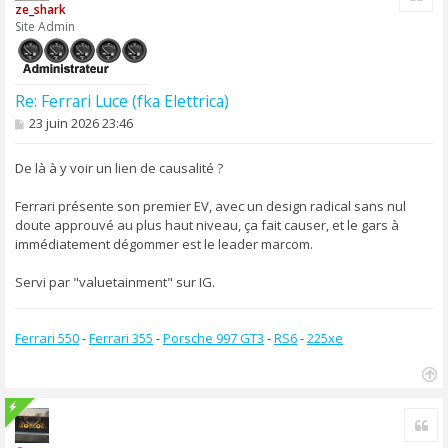
ze_shark
Site Admin
Re: Ferrari Luce (fka Elettrica)
M
23 juin 2026 23:46
e
s
s
De là à y voir un lien de causalité ?
a
g
Ferrari présente son premier EV, avec un design radical sans nul
e
doute approuvé au plus haut niveau, ça fait causer, et le gars à
immédiatement dégommer est le leader marcom.
Servi par "valuetainment" sur IG.
Ferrari 550
-
Ferrari 355
-
Porsche 997 GT3
-
RS6
-
225xe
H
a
Cit
u
t