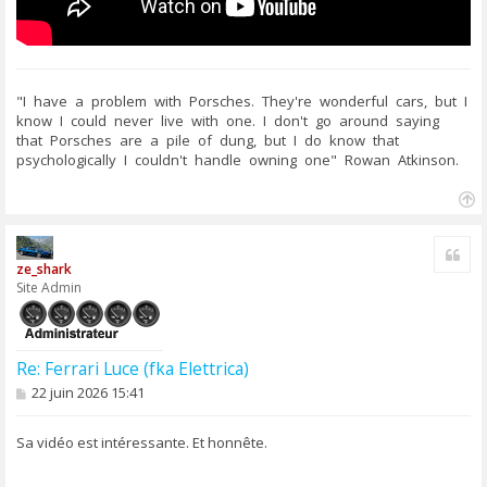
"I have a problem with Porsches. They're wonderful cars, but I
know I could never live with one. I don't go around saying
that Porsches are a pile of dung, but I do know that
psychologically I couldn't handle owning one" Rowan Atkinson.
H
a
u
Cite
t
ze_shark
Site Admin
Re: Ferrari Luce (fka Elettrica)
M
22 juin 2026 15:41
e
s
s
Sa vidéo est intéressante. Et honnête.
a
g