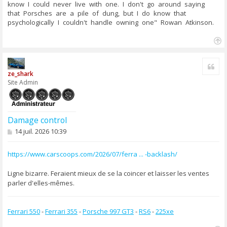
know I could never live with one. I don't go around saying
that Porsches are a pile of dung, but I do know that
psychologically I couldn't handle owning one" Rowan Atkinson.
H
a
u
Cite
t
ze_shark
Site Admin
Damage control
M
14 juil. 2026 10:39
e
s
s
https://www.carscoops.com/2026/07/ferra ... -backlash/
a
g
Ligne bizarre. Feraient mieux de se la coincer et laisser les ventes
e
parler d'elles-mêmes.
Ferrari 550
-
Ferrari 355
-
Porsche 997 GT3
-
RS6
-
225xe