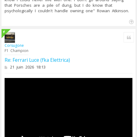
that Porsches are a pile of dung, but I do know that
psychologically I couldn't handle owning one" Rowan Atkinson.
H
a
u
Cit
t
Corsugone
F1 Champion
Re: Ferrari Luce (fka Elettrica)
M
21 juin 2026 18:13
e
s
s
a
g
e