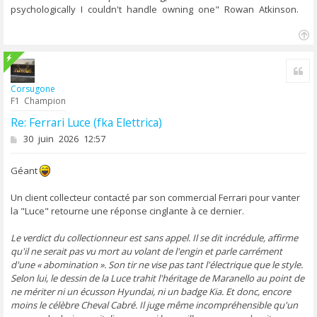
psychologically I couldn't handle owning one" Rowan Atkinson.
H
a
u
Cit
t
Corsugone
F1 Champion
Re: Ferrari Luce (fka Elettrica)
M
30 juin 2026 12:57
e
s
Géant
s
a
g
Un client collecteur contacté par son commercial Ferrari pour vanter
e
la "Luce" retourne une réponse cinglante à ce dernier.
Le verdict du collectionneur est sans appel. Il se dit incrédule, affirme
qu'il ne serait pas vu mort au volant de l'engin et parle carrément
d'une « abomination ». Son tir ne vise pas tant l'électrique que le style.
Selon lui, le dessin de la Luce trahit l'héritage de Maranello au point de
ne mériter ni un écusson Hyundai, ni un badge Kia. Et donc, encore
moins le célèbre Cheval Cabré. Il juge même incompréhensible qu'un