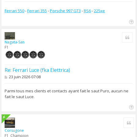
e
Ferrari 550
-
Ferrari 355
-
Porsche 997 GT3
-
RS6
-
225xe
H
a
Cite
u
Nagata-San
t
F1
Re: Ferrari Luce (fka Elettrica)
M
23 juin 2026 07:08
e
s
s
Parmi tous mes clients et contacts ayant fait le saut Puro, aucun ne
a
fait le saut Luce.
g
e
H
a
Cit
u
t
Corsugone
F1 Champion