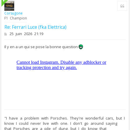
u
Cit
t
Corsugone
F1 Champion
Re: Ferrari Luce (fka Elettrica)
M
25 juin 2026 21:19
e
s
Il y en a un qui se pose la bonne question
s
a
g
e
"I have a problem with Porsches. They're wonderful cars, but I
know I could never live with one. I don't go around saying
that Porsches are a pile of dung, but I do know that