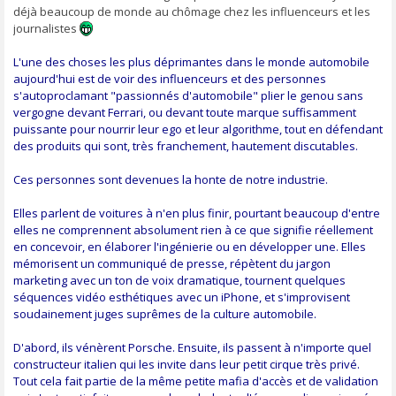
a
déjà beaucoup de monde au chômage chez les influenceurs et les
g
journalistes
e
L'une des choses les plus déprimantes dans le monde automobile
aujourd'hui est de voir des influenceurs et des personnes
s'autoproclamant "passionnés d'automobile" plier le genou sans
vergogne devant Ferrari, ou devant toute marque suffisamment
puissante pour nourrir leur ego et leur algorithme, tout en défendant
des produits qui sont, très franchement, hautement discutables.
Ces personnes sont devenues la honte de notre industrie.
Elles parlent de voitures à n'en plus finir, pourtant beaucoup d'entre
elles ne comprennent absolument rien à ce que signifie réellement
en concevoir, en élaborer l'ingénierie ou en développer une. Elles
mémorisent un communiqué de presse, répètent du jargon
marketing avec un ton de voix dramatique, tournent quelques
séquences vidéo esthétiques avec un iPhone, et s'improvisent
soudainement juges suprêmes de la culture automobile.
D'abord, ils vénèrent Porsche. Ensuite, ils passent à n'importe quel
constructeur italien qui les invite dans leur petit cirque très privé.
Tout cela fait partie de la même petite mafia d'accès et de validation