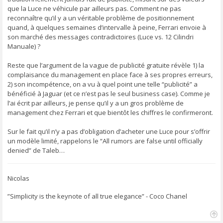
que la Luce ne véhicule par ailleurs pas. Comment ne pas
reconnaître qu’il y a un véritable problème de positionnement
quand, à quelques semaines d’intervalle à peine, Ferrari envoie à
son marché des messages contradictoires (Luce vs. 12 Cilindri
Manuale) ?
Reste que l’argument de la vague de publicité gratuite révèle 1) la
complaisance du management en place face à ses propres erreurs,
2) son incompétence, on a vu à quel point une telle “publicité” a
bénéficié à Jaguar (et ce n’est pas le seul business case). Comme je
l’ai écrit par ailleurs, je pense qu’il y a un gros problème de
management chez Ferrari et que bientôt les chiffres le confirmeront.
Sur le fait qu’il n’y a pas d’obligation d’acheter une Luce pour s’offrir
un modèle limité, rappelons le “All rumors are false until officially
denied” de Taleb…
Nicolas
”Simplicity is the keynote of all true elegance” - Coco Chanel
H