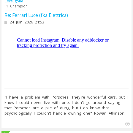
Corsugone
F1 Champion
Re: Ferrari Luce (fka Elettrica)
M
24 juin 2026 21:53
e
s
s
a
g
e
"I have a problem with Porsches. They're wonderful cars, but I
know I could never live with one. I don't go around saying
that Porsches are a pile of dung, but I do know that
psychologically I couldn't handle owning one" Rowan Atkinson.
H
a