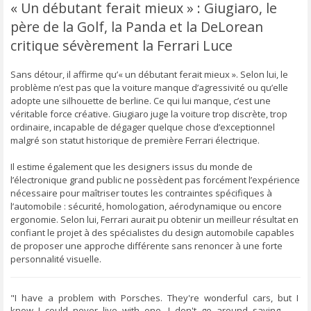
« Un débutant ferait mieux » : Giugiaro, le
s
a
père de la Golf, la Panda et la DeLorean
g
e
critique sévèrement la Ferrari Luce
Sans détour, il affirme qu’« un débutant ferait mieux ». Selon lui, le
problème n’est pas que la voiture manque d’agressivité ou qu’elle
adopte une silhouette de berline. Ce qui lui manque, c’est une
véritable force créative. Giugiaro juge la voiture trop discrète, trop
ordinaire, incapable de dégager quelque chose d’exceptionnel
malgré son statut historique de première Ferrari électrique.
Il estime également que les designers issus du monde de
l’électronique grand public ne possèdent pas forcément l’expérience
nécessaire pour maîtriser toutes les contraintes spécifiques à
l’automobile : sécurité, homologation, aérodynamique ou encore
ergonomie. Selon lui, Ferrari aurait pu obtenir un meilleur résultat en
confiant le projet à des spécialistes du design automobile capables
de proposer une approche différente sans renoncer à une forte
personnalité visuelle.
"I have a problem with Porsches. They're wonderful cars, but I
know I could never live with one. I don't go around saying