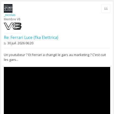
a
Cite
u
t
_nicolas
Membre V8
Re: Ferrari Luce (fka Elettrica)
M
30 juil. 2026 06:20
e
s
s
Un youtubeur ? Et Ferrari a changé le gars au marketing ? C’est cuit
a
les gars...
g
e