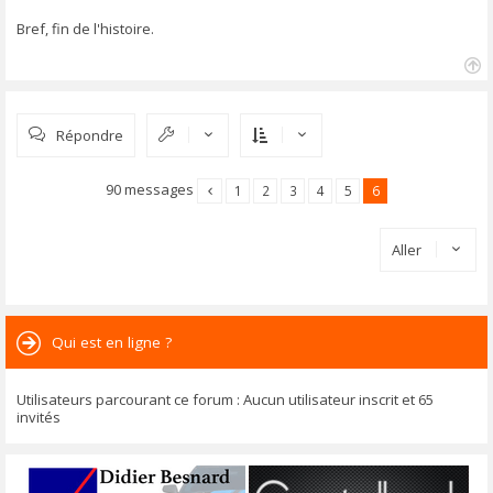
Bref, fin de l'histoire.
H
a
u
Répondre
t
90 messages
1
2
3
4
5
6
Aller
Qui est en ligne ?
Utilisateurs parcourant ce forum : Aucun utilisateur inscrit et 65
invités