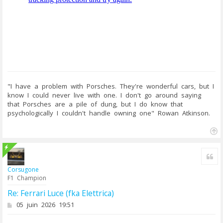
e
"I have a problem with Porsches. They're wonderful cars, but I
know I could never live with one. I don't go around saying
that Porsches are a pile of dung, but I do know that
psychologically I couldn't handle owning one" Rowan Atkinson.
H
a
u
Cit
t
Corsugone
F1 Champion
Re: Ferrari Luce (fka Elettrica)
M
05 juin 2026 19:51
e
s