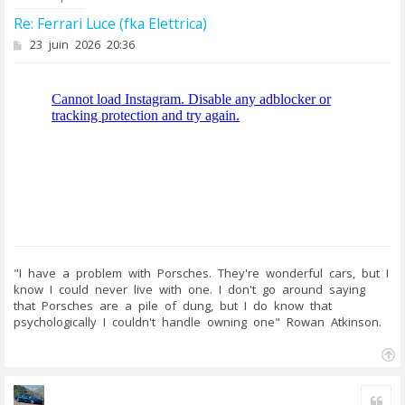
Re: Ferrari Luce (fka Elettrica)
M
23 juin 2026 20:36
e
s
s
a
g
e
"I have a problem with Porsches. They're wonderful cars, but I
know I could never live with one. I don't go around saying
that Porsches are a pile of dung, but I do know that
psychologically I couldn't handle owning one" Rowan Atkinson.
H
a
u
Cite
t