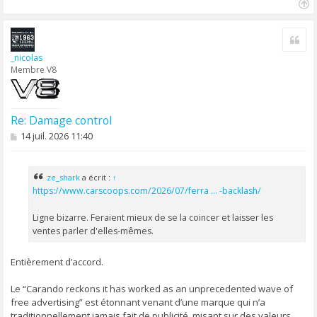
H
a
Cite
u
t
_nicolas
Membre V8
Re: Damage control
M
14 juil. 2026 11:40
e
s
s
a
ze_shark
a écrit :
↑
g
https://www.carscoops.com/2026/07/ferra ... -backlash/
e
Ligne bizarre. Feraient mieux de se la coincer et laisser les
ventes parler d'elles-mêmes.
Entièrement d’accord.
Le “Carando reckons it has worked as an unprecedented wave of
free advertising” est étonnant venant d’une marque qui n’a
traditionnellement jamais fait de publicité, misant sur des valeurs