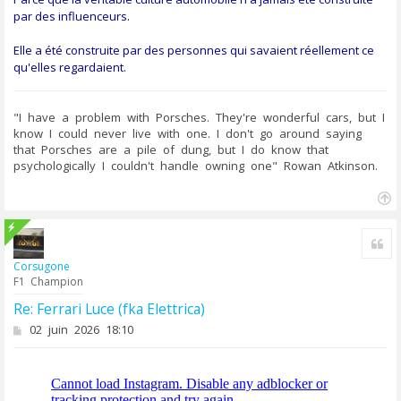
par des influenceurs.
Elle a été construite par des personnes qui savaient réellement ce
qu'elles regardaient.
"I have a problem with Porsches. They're wonderful cars, but I
know I could never live with one. I don't go around saying
that Porsches are a pile of dung, but I do know that
psychologically I couldn't handle owning one" Rowan Atkinson.
H
a
u
Cit
t
Corsugone
F1 Champion
Re: Ferrari Luce (fka Elettrica)
M
02 juin 2026 18:10
e
s
s
a
g