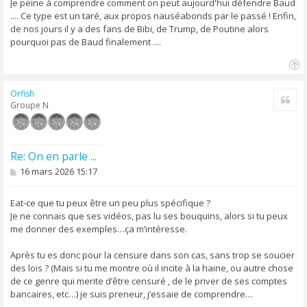
s
Je peine à comprendre comment on peut aujourd'hui défendre Baud
a
.... Ce type est un taré, aux propos nauséabonds par le passé ! Enfin,
g
de nos jours il y a des fans de Bibi, de Trump, de Poutine alors
e
pourquoi pas de Baud finalement ....
H
a
Orfish
Cite
u
Groupe N
t
Re: On en parle ...
M
16 mars 2026 15:17
e
s
s
Eat-ce que tu peux être un peu plus spécifique ?
a
Je ne connais que ses vidéos, pas lu ses bouquins, alors si tu peux
g
me donner des exemples…ça m’intéresse.
e
Après tu es donc pour la censure dans son cas, sans trop se soucier
des lois ? (Mais si tu me montre où il incite à la haine, ou autre chose
de ce genre qui merite d’être censuré , de le priver de ses comptes
bancaires, etc…) je suis preneur, j’essaie de comprendre…