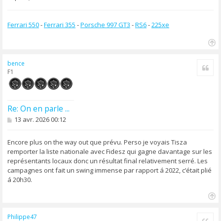
Ferrari 550
-
Ferrari 355
-
Porsche 997 GT3
-
RS6
-
225xe
H
a
bence
Cite
u
F1
t
Re: On en parle ...
M
13 avr. 2026 00:12
e
s
s
Encore plus on the way out que prévu. Perso je voyais Tisza
a
remporter la liste nationale avec Fidesz qui gagne davantage sur les
g
représentants locaux donc un résultat final relativement serré. Les
e
campagnes ont fait un swing immense par rapport á 2022, c’était plié
á 20h30.
H
a
Philippe47
Cite