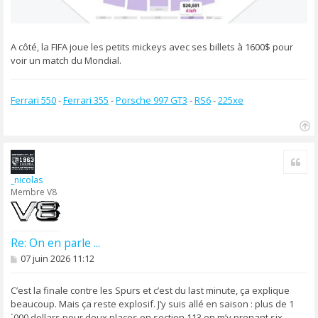
A côté, la FIFA joue les petits mickeys avec ses billets à 1600$ pour
voir un match du Mondial.
Ferrari 550
-
Ferrari 355
-
Porsche 997 GT3
-
RS6
-
225xe
H
a
Cite
u
t
_nicolas
Membre V8
Re: On en parle ...
M
07 juin 2026 11:12
e
s
s
C’est la finale contre les Spurs et c’est du last minute, ça explique
a
beaucoup. Mais ça reste explosif. J’y suis allé en saison : plus de 1
g
´000 dollars pour deux places en section 113 en m’y prenant six