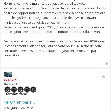
a
Hongrie, comme la majorité des pays ex-satellites vote
g
systématiquement pour l’aumône de demain ou la frustation du jour.
e
Á titre de rappel, notre futur premier ministre a passé sa vie entière
dans le système Fidesz jusqu’au scandale de 2024 impliquant la
ministre de justice qui était son ex-femme…
J’ai le même sentiment qu’en 2010, un régime tremble, on surmonte
notre syndrome de Stockholm et on tombe amoureux du suivant.
J’espère être déçu en bien comme on dit. Si je n’étais pas 100% que
le changement allait passer, j’aurais voté pour eux. Riche de cette
certitude je me suis permis le luxe de “gaspiller” mon vote par
conviction.
H
a
Cite
u
ze_shark
t
Site Admin
Re: On en parle ...
M
07 juin 2026 09:22