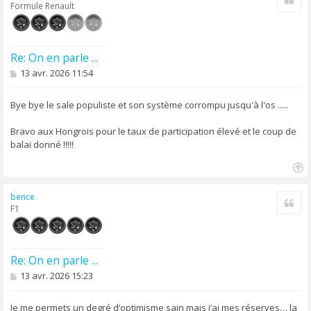
u
Formule Renault
t
Re: On en parle ...
M
13 avr. 2026 11:54
e
s
s
Bye bye le sale populiste et son système corrompu jusqu'à l'os .....
a
g
Bravo aux Hongrois pour le taux de participation élevé et le coup de
e
balai donné !!!!!
H
a
bence
Cite
u
F1
t
Re: On en parle ...
M
13 avr. 2026 15:23
e
s
s
Je me permets un degré d’optimisme sain mais j’ai mes réserves… la