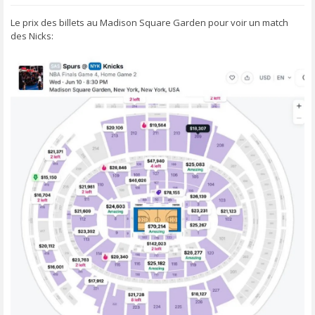
e
s
s
Le prix des billets au Madison Square Garden pour voir un match
a
des Nicks:
g
e