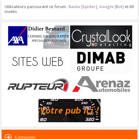
Utilisateurs parcourant ce forum :
Baidu [Spider]
,
Google [Bot]
et 69
invités
Connexion