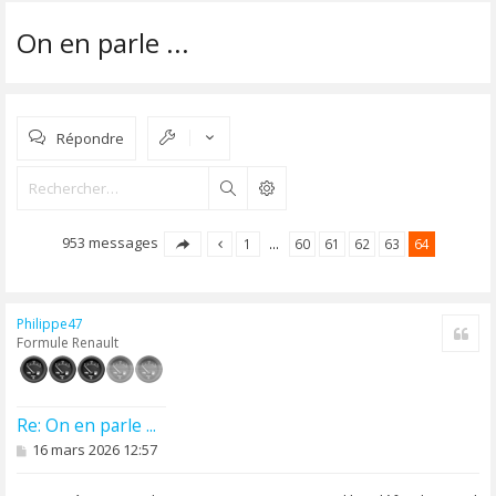
On en parle ...
Répondre
Rechercher
953 messages
1
…
60
61
62
63
64
Philippe47
Cite
Formule Renault
Re: On en parle ...
M
16 mars 2026 12:57
e
s