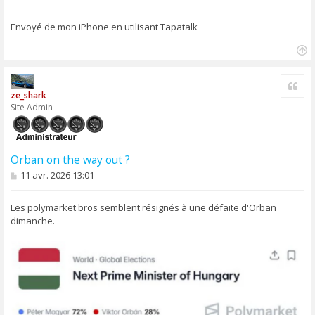
Envoyé de mon iPhone en utilisant Tapatalk
H
a
Cite
u
ze_shark
t
Site Admin
Orban on the way out ?
M
11 avr. 2026 13:01
e
s
s
Les polymarket bros semblent résignés à une défaite d'Orban
a
dimanche.
g
e