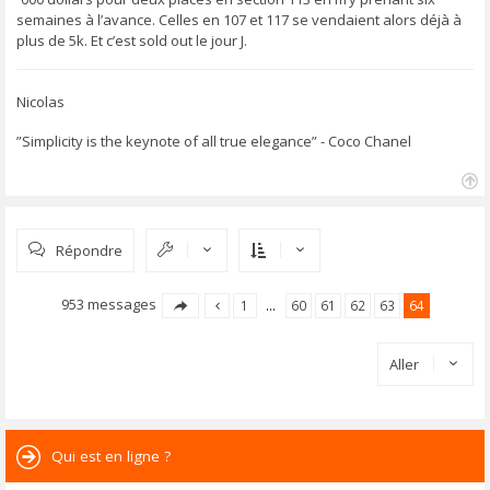
e
semaines à l’avance. Celles en 107 et 117 se vendaient alors déjà à
plus de 5k. Et c’est sold out le jour J.
Nicolas
”Simplicity is the keynote of all true elegance” - Coco Chanel
H
a
u
Répondre
t
953 messages
1
…
60
61
62
63
64
Aller
Qui est en ligne ?