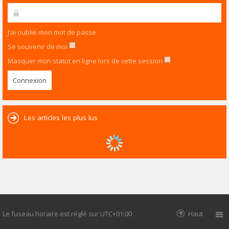
J’ai oublié mon mot de passe
Se souvenir de moi
Masquer mon statut en ligne lors de cette session
Les articles les plus lus
Le fuseau horaire est réglé sur
UTC+01:00
Haut