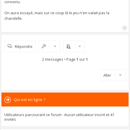
convenu.
On aura essayé, mais sur ce coup là le jeu n'en valait pas la
chandelle.
H
a
u
Répondre
t
2 messages • Page
1
sur
1
Aller
Qui est en ligne ?
Utilisateurs parcourant ce forum : Aucun utilisateur inscrit et 41
invités