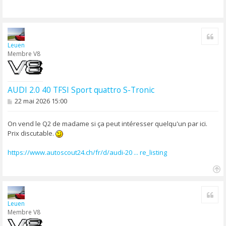
Cite
Leuen
Membre V8
AUDI 2.0 40 TFSI Sport quattro S-Tronic
M
22 mai 2026 15:00
e
s
s
On vend le Q2 de madame si ça peut intéresser quelqu'un par ici.
a
Prix discutable.
g
e
https://www.autoscout24.ch/fr/d/audi-20 ... re_listing
H
a
Cite
u
Leuen
t
Membre V8