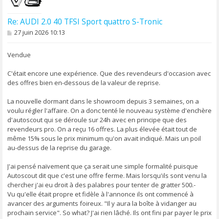
Re: AUDI 2.0 40 TFSI Sport quattro S-Tronic
M
27 juin 2026 10:13
e
s
s
Vendue
a
g
C'était encore une expérience. Que des revendeurs d'occasion avec
e
des offres bien en-dessous de la valeur de reprise.
La nouvelle dormant dans le showroom depuis 3 semaines, on a
voulu régler l'affaire. On a donc tenté le nouveau système d'enchère
d'autoscout qui se déroule sur 24h avec en principe que des
revendeurs pro. On a reçu 16 offres. La plus élevée était tout de
même 15% sous le prix minimum qu'on avait indiqué. Mais un poil
au-dessus de la reprise du garage.
J'ai pensé naïvement que ça serait une simple formalité puisque
Autoscout dit que c'est une offre ferme. Mais lorsqu'ils sont venu la
chercher j'ai eu droit à des palabres pour tenter de gratter 500.-
Vu qu'elle était propre et fidèle à l'annonce ils ont commencé à
avancer des arguments foireux. "Il y aura la boîte à vidanger au
prochain service". So what? J'ai rien lâché. Ils ont fini par payer le prix