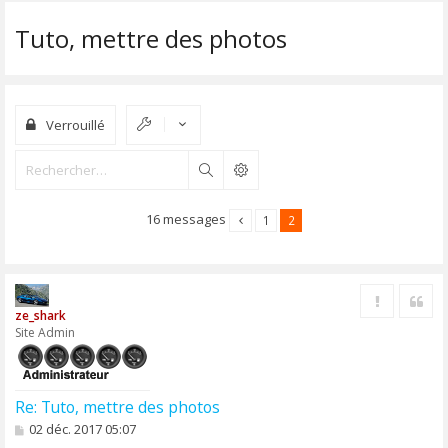
Tuto, mettre des photos
Verrouillé
Rechercher
16 messages
1
2
Rapporter 
Cite
ze_shark
Site Admin
Re: Tuto, mettre des photos
M
02 déc. 2017 05:07
e