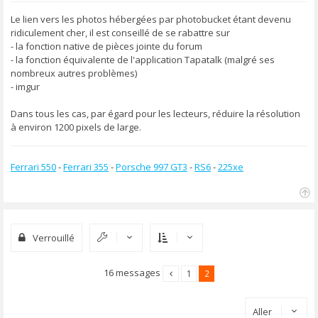
s
s
Le lien vers les photos hébergées par photobucket étant devenu
a
ridiculement cher, il est conseillé de se rabattre sur
g
- la fonction native de pièces jointe du forum
e
- la fonction équivalente de l'application Tapatalk (malgré ses
nombreux autres problèmes)
- imgur
Dans tous les cas, par égard pour les lecteurs, réduire la résolution
à environ 1200 pixels de large.
Ferrari 550
-
Ferrari 355
-
Porsche 997 GT3
-
RS6
-
225xe
H
a
u
Verrouillé
t
16 messages
1
2
Aller