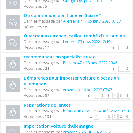
Dernier message par
Gringo
«
09 janv. 2023 11:17
Réponses :
5
Où commander son huile en Suisse ?
Dernier message par
AFerreiraPT
«
05 janv. 2023 07:27
Réponses :
8
Question assurance: caillou tombé d'un camion
Dernier message par
Leuen
«
23 nov. 2022 12:49
Réponses :
17
1
2
recommandation specialiste BMW
Dernier message par
Philippe47
«
18 nov. 2022 10:45
Réponses :
24
1
2
Démarches pour importer voiture d'occasion
allemande
Dernier message par
vravolta
«
16 oct. 2022 07:43
Réponses :
87
1
2
3
4
5
6
Réparations de jantes
Dernier message par
boboracingteam
«
24 août 2022 18:11
Réponses :
134
1
…
6
7
8
9
Importation voiture d'Allemagne
Dernier message par
vravolta
«
26 juil. 2022 16:51