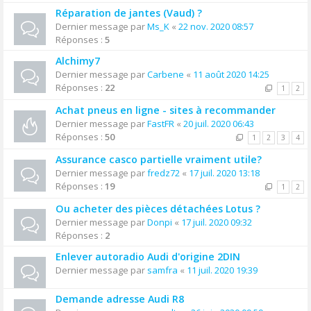
Réparation de jantes (Vaud) ?
Dernier message par
Ms_K
«
22 nov. 2020 08:57
Réponses :
5
Alchimy7
Dernier message par
Carbene
«
11 août 2020 14:25
Réponses :
22
1
2
Achat pneus en ligne - sites à recommander
Dernier message par
FastFR
«
20 juil. 2020 06:43
Réponses :
50
1
2
3
4
Assurance casco partielle vraiment utile?
Dernier message par
fredz72
«
17 juil. 2020 13:18
Réponses :
19
1
2
Ou acheter des pièces détachées Lotus ?
Dernier message par
Donpi
«
17 juil. 2020 09:32
Réponses :
2
Enlever autoradio Audi d'origine 2DIN
Dernier message par
samfra
«
11 juil. 2020 19:39
Demande adresse Audi R8