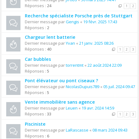
Réponses :
24
1
2
Recherche spécialiste Porsche près de Stuttgart
Dernier message par
Gengis
«
19 févr. 2025 17:43
Réponses :
2
Chargeur lent batterie
Dernier message par
Yvan
«
21 janv. 2025 08:26
Réponses :
40
1
2
3
Car bubbles
Dernier message par
torrentmt
«
22 août 2024 22:09
Réponses :
5
Pont élévateur ou pont ciseaux ?
Dernier message par
NicolasDupuis789
«
05 juil. 2024 09:47
Réponses :
5
Vente immobilière sans agence
Dernier message par
Leuen
«
19 avr. 2024 14:59
Réponses :
33
1
2
3
Pisciniste
Dernier message par
LaRascasse
«
08 mars 2024 09:43
Réponses :
6