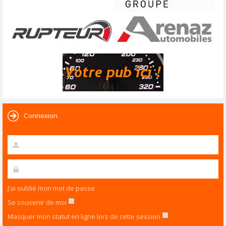
Connexion
J’ai oublié mon mot de passe
Se souvenir de moi
Masquer mon statut en ligne lors de cette session