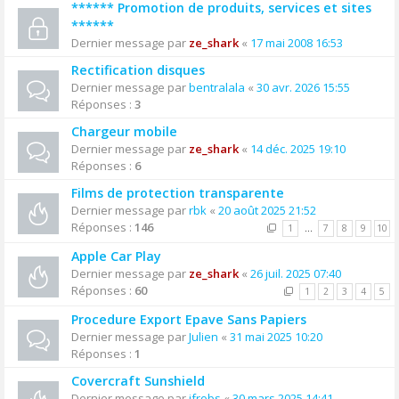
****** Promotion de produits, services et sites
******
Dernier message par
ze_shark
«
17 mai 2008 16:53
Rectification disques
Dernier message par
bentralala
«
30 avr. 2026 15:55
Réponses :
3
Chargeur mobile
Dernier message par
ze_shark
«
14 déc. 2025 19:10
Réponses :
6
Films de protection transparente
Dernier message par
rbk
«
20 août 2025 21:52
Réponses :
146
1
…
7
8
9
10
Apple Car Play
Dernier message par
ze_shark
«
26 juil. 2025 07:40
Réponses :
60
1
2
3
4
5
Procedure Export Epave Sans Papiers
Dernier message par
Julien
«
31 mai 2025 10:20
Réponses :
1
Covercraft Sunshield
Dernier message par
jfrobs
«
30 mars 2025 14:41