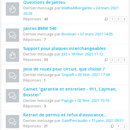
Questions de jantes
Dernier message par
MattiaAlbergante
«
24 mars 2021
20:26
Réponses :
43
1
2
3
Jantes BMW 540
Dernier message par
Boolean
«
07 mars 2021 14:05
Réponses :
7
Support pour plaques interchangeables
Dernier message par
jl32
«
18 févr. 2021 17:12
Réponses :
33
1
2
3
Jeux de roues pour circuit, que choisir ?
Dernier message par
SnipeR
«
03 févr. 2021 17:38
Réponses :
1
Carnet "garantie et entretien - 911, Cayman,
Boxster"
Dernier message par
Papigo
«
02 févr. 2021 15:16
Réponses :
3
Retrait de permis et refus d'assurance...
Dernier message par
GaëlPerraudin
«
11 janv. 2021 09:51
Réponses :
21
1
2