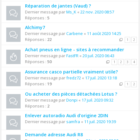
Réparation de jantes (Vaud) ?
Dernier message par
Ms_K
«
22 nov. 2020 08:57
Réponses :
5
Alchimy7
Dernier message par
Carbene
«
11 août 2020 14:25
Réponses :
22
1
2
Achat pneus en ligne - sites à recommander
Dernier message par
FastFR
«
20 juil. 2020 06:43
Réponses :
50
1
2
3
4
Assurance casco partielle vraiment utile?
Dernier message par
fredz72
«
17 juil. 2020 13:18
Réponses :
19
1
2
Ou acheter des pièces détachées Lotus ?
Dernier message par
Donpi
«
17 juil. 2020 09:32
Réponses :
2
Enlever autoradio Audi d'origine 2DIN
Dernier message par
samfra
«
11 juil. 2020 19:39
Demande adresse Audi R8