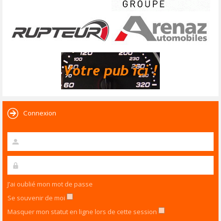
Connexion
J’ai oublié mon mot de passe
Se souvenir de moi
Masquer mon statut en ligne lors de cette session