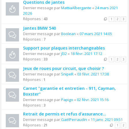
Questions de jantes
Dernier message par
MattiaAlbergante
«
24 mars 2021
20:26
Réponses :
43
1
2
3
Jantes BMW 540
Dernier message par
Boolean
«
07 mars 2021 14:05
Réponses :
7
Support pour plaques interchangeables
Dernier message par
jl32
«
18 févr. 2021 17:12
Réponses :
33
1
2
3
Jeux de roues pour circuit, que choisir ?
Dernier message par
SnipeR
«
03 févr. 2021 17:38
Réponses :
1
Carnet "garantie et entretien - 911, Cayman,
Boxster"
Dernier message par
Papigo
«
02 févr. 2021 15:16
Réponses :
3
Retrait de permis et refus d'assurance...
Dernier message par
GaëlPerraudin
«
11 janv. 2021 09:51
Réponses :
21
1
2