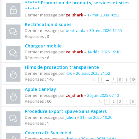
****** Promotion de produits, services et sites
******
Dernier message par
ze_shark
«
17 mai 2008 16:53
Rectification disques
Dernier message par
bentralala
«
30 avr. 2026 15:55
Réponses :
3
Chargeur mobile
Dernier message par
ze_shark
«
14 déc. 2025 19:10
Réponses :
6
Films de protection transparente
Dernier message par
rbk
«
20 août 2025 21:52
Réponses :
146
1
…
7
8
9
10
Apple Car Play
Dernier message par
ze_shark
«
26 juil. 2025 07:40
Réponses :
60
1
2
3
4
5
Procedure Export Epave Sans Papiers
Dernier message par
Julien
«
31 mai 2025 10:20
Réponses :
1
Covercraft Sunshield
Dernier message par
jfrobs
«
30 mars 2025 14:41