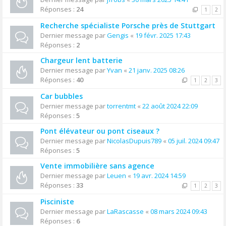
Réponses :
24
1
2
Recherche spécialiste Porsche près de Stuttgart
Dernier message par
Gengis
«
19 févr. 2025 17:43
Réponses :
2
Chargeur lent batterie
Dernier message par
Yvan
«
21 janv. 2025 08:26
Réponses :
40
1
2
3
Car bubbles
Dernier message par
torrentmt
«
22 août 2024 22:09
Réponses :
5
Pont élévateur ou pont ciseaux ?
Dernier message par
NicolasDupuis789
«
05 juil. 2024 09:47
Réponses :
5
Vente immobilière sans agence
Dernier message par
Leuen
«
19 avr. 2024 14:59
Réponses :
33
1
2
3
Pisciniste
Dernier message par
LaRascasse
«
08 mars 2024 09:43
Réponses :
6