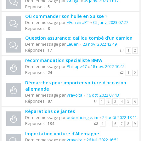
Dernier message par
Gringo
«
09 janv. 2023 11:17
Réponses :
5
Où commander son huile en Suisse ?
Dernier message par
AFerreiraPT
«
05 janv. 2023 07:27
Réponses :
8
Question assurance: caillou tombé d'un camion
Dernier message par
Leuen
«
23 nov. 2022 12:49
Réponses :
17
1
2
recommandation specialiste BMW
Dernier message par
Philippe47
«
18 nov. 2022 10:45
Réponses :
24
1
2
Démarches pour importer voiture d'occasion
allemande
Dernier message par
vravolta
«
16 oct. 2022 07:43
Réponses :
87
1
2
3
4
5
6
Réparations de jantes
Dernier message par
boboracingteam
«
24 août 2022 18:11
Réponses :
134
1
…
6
7
8
9
Importation voiture d'Allemagne
Dernier message par
vravolta
«
26 juil. 2022 16:51