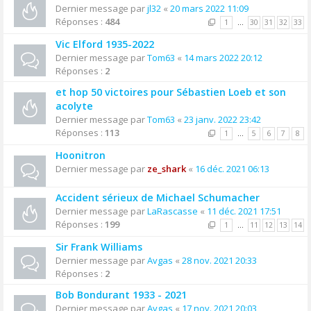
Dernier message par
jl32
«
20 mars 2022 11:09
Réponses :
484
1
…
30
31
32
33
Vic Elford 1935-2022
Dernier message par
Tom63
«
14 mars 2022 20:12
Réponses :
2
et hop 50 victoires pour Sébastien Loeb et son
acolyte
Dernier message par
Tom63
«
23 janv. 2022 23:42
Réponses :
113
1
…
5
6
7
8
Hoonitron
Dernier message par
ze_shark
«
16 déc. 2021 06:13
Accident sérieux de Michael Schumacher
Dernier message par
LaRascasse
«
11 déc. 2021 17:51
Réponses :
199
1
…
11
12
13
14
Sir Frank Williams
Dernier message par
Avgas
«
28 nov. 2021 20:33
Réponses :
2
Bob Bondurant 1933 - 2021
Dernier message par
Avgas
«
17 nov. 2021 20:03