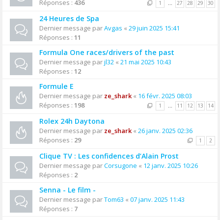
Réponses :
436
1
…
27
28
29
30
24 Heures de Spa
Dernier message par
Avgas
«
29 juin 2025 15:41
Réponses :
11
Formula One races/drivers of the past
Dernier message par
jl32
«
21 mai 2025 10:43
Réponses :
12
Formule E
Dernier message par
ze_shark
«
16 févr. 2025 08:03
Réponses :
198
1
…
11
12
13
14
Rolex 24h Daytona
Dernier message par
ze_shark
«
26 janv. 2025 02:36
Réponses :
29
1
2
Clique TV : Les confidences d’Alain Prost
Dernier message par
Corsugone
«
12 janv. 2025 10:26
Réponses :
2
Senna - Le film -
Dernier message par
Tom63
«
07 janv. 2025 11:43
Réponses :
7