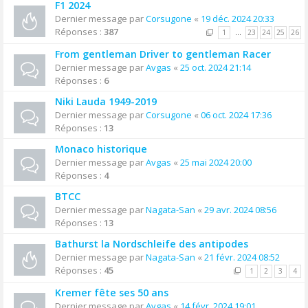
F1 2024
Dernier message par
Corsugone
«
19 déc. 2024 20:33
Réponses :
387
1
…
23
24
25
26
From gentleman Driver to gentleman Racer
Dernier message par
Avgas
«
25 oct. 2024 21:14
Réponses :
6
Niki Lauda 1949-2019
Dernier message par
Corsugone
«
06 oct. 2024 17:36
Réponses :
13
Monaco historique
Dernier message par
Avgas
«
25 mai 2024 20:00
Réponses :
4
BTCC
Dernier message par
Nagata-San
«
29 avr. 2024 08:56
Réponses :
13
Bathurst la Nordschleife des antipodes
Dernier message par
Nagata-San
«
21 févr. 2024 08:52
Réponses :
45
1
2
3
4
Kremer fête ses 50 ans
Dernier message par
Avgas
«
14 févr. 2024 19:01