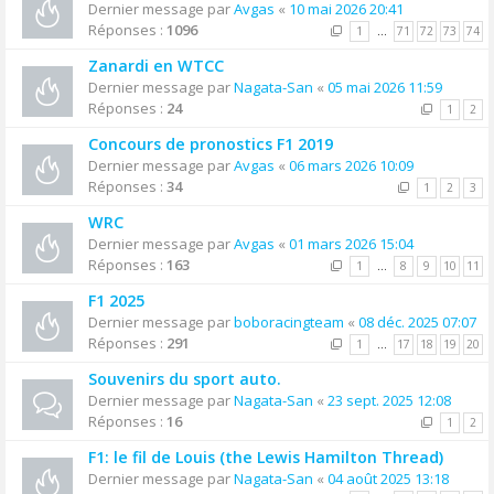
Dernier message par
Avgas
«
10 mai 2026 20:41
Réponses :
1096
1
…
71
72
73
74
Zanardi en WTCC
Dernier message par
Nagata-San
«
05 mai 2026 11:59
Réponses :
24
1
2
Concours de pronostics F1 2019
Dernier message par
Avgas
«
06 mars 2026 10:09
Réponses :
34
1
2
3
WRC
Dernier message par
Avgas
«
01 mars 2026 15:04
Réponses :
163
1
…
8
9
10
11
F1 2025
Dernier message par
boboracingteam
«
08 déc. 2025 07:07
Réponses :
291
1
…
17
18
19
20
Souvenirs du sport auto.
Dernier message par
Nagata-San
«
23 sept. 2025 12:08
Réponses :
16
1
2
F1: le fil de Louis (the Lewis Hamilton Thread)
Dernier message par
Nagata-San
«
04 août 2025 13:18