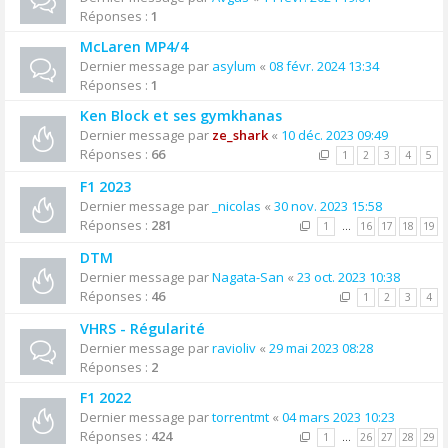
Réponses :
1
McLaren MP4/4
Dernier message par
asylum
«
08 févr. 2024 13:34
Réponses :
1
Ken Block et ses gymkhanas
Dernier message par
ze_shark
«
10 déc. 2023 09:49
Réponses :
66
1
2
3
4
5
F1 2023
Dernier message par
_nicolas
«
30 nov. 2023 15:58
Réponses :
281
1
…
16
17
18
19
DTM
Dernier message par
Nagata-San
«
23 oct. 2023 10:38
Réponses :
46
1
2
3
4
VHRS - Régularité
Dernier message par
ravioliv
«
29 mai 2023 08:28
Réponses :
2
F1 2022
Dernier message par
torrentmt
«
04 mars 2023 10:23
Réponses :
424
1
…
26
27
28
29