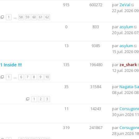
915
600272
par
ZeVal
22 juil. 2026 09
1
…
58
59
60
61
62
0
833
par
asylum
20 juil. 2026 07
13
9385
par
asylum
15 juil. 2026 09
Inside !!!
135
196480
par
ze_shark
12 juil. 2026 09
1
…
6
7
8
9
10
35
31584
par
Nagata-S
08 juil. 2026 08
1
2
3
11
14243
par
Corsugon
30 juin 2026 11
319
241867
par
Corsugon
28 juin 2026 18