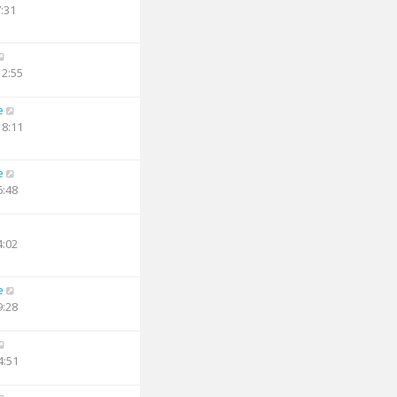
7:31
12:55
e
18:11
e
6:48
4:02
e
9:28
4:51