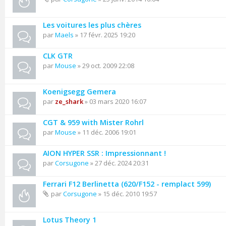
Les voitures les plus chères
par
Maels
» 17 févr. 2025 19:20
CLK GTR
par
Mouse
» 29 oct. 2009 22:08
Koenigsegg Gemera
par
ze_shark
» 03 mars 2020 16:07
CGT & 959 with Mister Rohrl
par
Mouse
» 11 déc. 2006 19:01
AION HYPER SSR : Impressionnant !
par
Corsugone
» 27 déc. 2024 20:31
Ferrari F12 Berlinetta (620/F152 - remplact 599)
par
Corsugone
» 15 déc. 2010 19:57
Lotus Theory 1