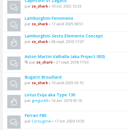
Capricorn 01 Zagato
par
ze_shark
» 10 oct. 2025 12:33
Lamborghini Fenomeno
par
ze_shark
» 17 août 2025 06:51
Lamborghini Sesto Elemento Concept
par
ze_shark
» 06 sept. 2010 17:07
Aston Martin Valhalla (aka Project 003)
par
ze_shark
» 21 sept. 2018 17:50
Bugatti Brouillard
par
ze_shark
» 10 août 2025 03:10
Lotus Evija aka Type 130
par
gregus69
» 16 avr. 2019 05:16
Ferrari F80
par
Corsugone
» 17 oct. 2024 13:35