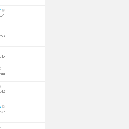
e
:51
:53
:45
:44
:42
e
:07