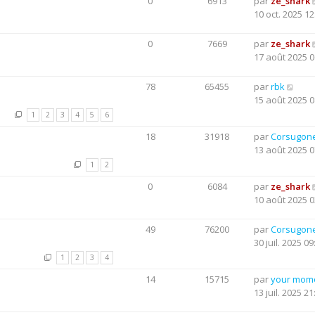
0
6913
par
ze_shark
10 oct. 2025 12
0
7669
par
ze_shark
17 août 2025 0
78
65455
par
rbk
15 août 2025 0
1
2
3
4
5
6
18
31918
par
Corsugon
13 août 2025 0
1
2
0
6084
par
ze_shark
10 août 2025 0
49
76200
par
Corsugon
30 juil. 2025 09
1
2
3
4
14
15715
par
your mom
13 juil. 2025 21