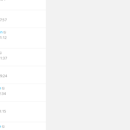
7:57
an
1:12
21:37
19:24
e
2:34
1:15
e