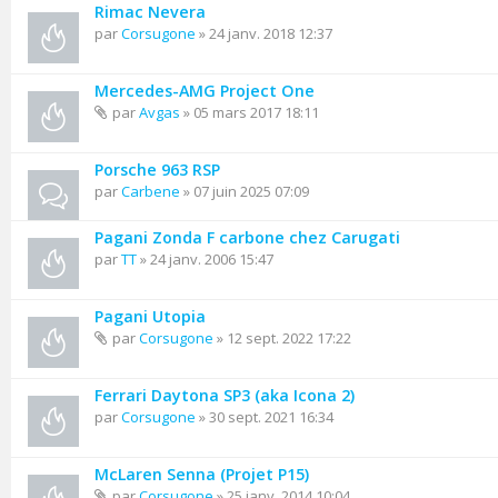
Rimac Nevera
par
Corsugone
» 24 janv. 2018 12:37
Mercedes-AMG Project One
par
Avgas
» 05 mars 2017 18:11
Porsche 963 RSP
par
Carbene
» 07 juin 2025 07:09
Pagani Zonda F carbone chez Carugati
par
TT
» 24 janv. 2006 15:47
Pagani Utopia
par
Corsugone
» 12 sept. 2022 17:22
Ferrari Daytona SP3 (aka Icona 2)
par
Corsugone
» 30 sept. 2021 16:34
McLaren Senna (Projet P15)
par
Corsugone
» 25 janv. 2014 10:04