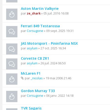
Aston Martin Valkyrie
par
ze_shark
» 05 juil. 2016 16:08
Ferrari 849 Testarossa
par
Corsugone
» 09 sept. 2025 19:31
JAS Motorsport - Pininfarina NSX
par
asylum
» 27 oct. 2025 16:34
Corvette C8 ZR1
par
asylum
» 26 juil. 2024 06:50
McLaren F1
par
_nicolas
» 19 mai 2006 21:46
Gordon Murray T33
par
Corsugone
» 06 janv. 2022 14:18
TVR Sagaris