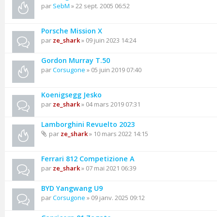
par
SebM
» 22 sept. 2005 06:52
Porsche Mission X
par
ze_shark
» 09 juin 2023 14:24
Gordon Murray T.50
par
Corsugone
» 05 juin 2019 07:40
Koenigsegg Jesko
par
ze_shark
» 04 mars 2019 07:31
Lamborghini Revuelto 2023
par
ze_shark
» 10 mars 2022 14:15
Ferrari 812 Competizione A
par
ze_shark
» 07 mai 2021 06:39
BYD Yangwang U9
par
Corsugone
» 09 janv. 2025 09:12