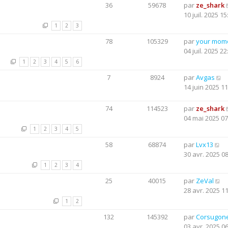
36
59678
par
ze_shark
10 juil. 2025 15
1
2
3
78
105329
par
your mom
04 juil. 2025 22
1
2
3
4
5
6
7
8924
par
Avgas
14 juin 2025 11
74
114523
par
ze_shark
04 mai 2025 07
1
2
3
4
5
58
68874
par
Lvx13
30 avr. 2025 0
1
2
3
4
25
40015
par
ZeVal
28 avr. 2025 1
1
2
132
145392
par
Corsugon
03 avr. 2025 0