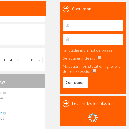
Connexion
J’ai oublié mon mot de passe
Se souvenir de moi
3
4
5
…
8
Masquer mon statut en ligne lors
de cette session
age
an
:45
Les articles les plus lus
an
:09