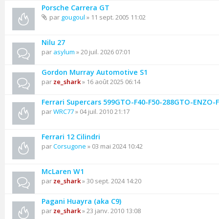
Porsche Carrera GT
par
gougoul
» 11 sept. 2005 11:02
Nilu 27
par
asylum
» 20 juil. 2026 07:01
Gordon Murray Automotive S1
par
ze_shark
» 16 août 2025 06:14
Ferrari Supercars 599GTO-F40-F50-288GTO-ENZO-F1 
par
WRC77
» 04 juil. 2010 21:17
Ferrari 12 Cilindri
par
Corsugone
» 03 mai 2024 10:42
McLaren W1
par
ze_shark
» 30 sept. 2024 14:20
Pagani Huayra (aka C9)
par
ze_shark
» 23 janv. 2010 13:08