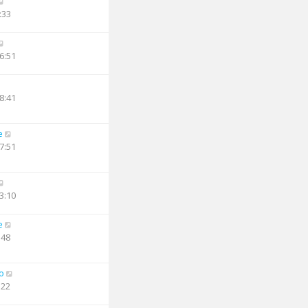
:33
6:51
8:41
e
7:51
3:10
e
:48
o
:22