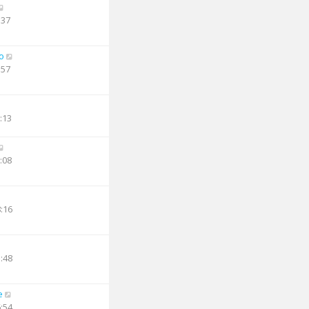
:37
o
:57
:13
:08
8:16
1:48
e
6:54