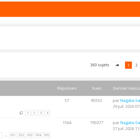
363 sujets
1
2
Réponses
Vues
Dernier mess
57
95553
par
Nagata-S
29 juil. 2026 07
1
2
3
4
1564
795077
par
Nagata-S
27 juil. 2026 11
1
…
101
102
103
104
105