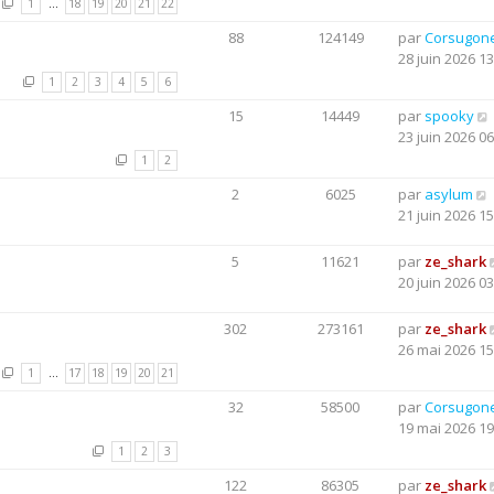
1
…
18
19
20
21
22
88
124149
par
Corsugon
28 juin 2026 13
1
2
3
4
5
6
15
14449
par
spooky
23 juin 2026 06
1
2
2
6025
par
asylum
21 juin 2026 15
5
11621
par
ze_shark
20 juin 2026 03
302
273161
par
ze_shark
26 mai 2026 15
1
…
17
18
19
20
21
32
58500
par
Corsugon
19 mai 2026 19
1
2
3
122
86305
par
ze_shark