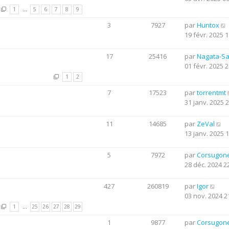
1
…
5
6
7
8
9
3
7927
par
Huntox
19 févr. 2025 1
17
25416
par
Nagata-S
01 févr. 2025 2
1
2
7
17523
par
torrentmt
31 janv. 2025 
11
14685
par
ZeVal
13 janv. 2025 
5
7972
par
Corsugon
28 déc. 2024 2
427
260819
par
Igor
03 nov. 2024 2
1
…
25
26
27
28
29
1
9877
par
Corsugon