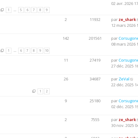
02 avr. 2026 1
1
…
5
6
7
8
9
2
11932
par
ze_shark
12 mars 2026 
142
201561
par
Corsugon
08 mars 2026 
1
…
6
7
8
9
10
11
27419
par
Corsugon
27 déc. 2025 1
26
34687
par
ZeVal
22 déc. 2025 1
1
2
9
25180
par
Corsugon
02 déc. 2025 1
2
7555
par
ze_shark
30 nov. 2025 0