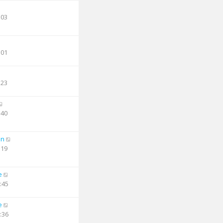
:03
:01
:23
:40
an
:19
e
:45
e
:36