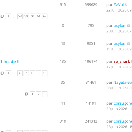
915
599629
par
ZeVal
22 juil. 2026 09
1
…
58
59
60
61
62
0
795
par
asylum
20 juil. 2026 07
13
9351
par
asylum
15 juil. 2026 09
Inside !!!
135
196174
par
ze_shark
12 juil. 2026 09
1
…
6
7
8
9
10
35
31461
par
Nagata-S
08 juil. 2026 08
1
2
3
11
14191
par
Corsugon
30 juin 2026 11
319
241312
par
Corsugon
28 juin 2026 18