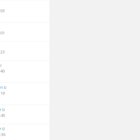
:03
:01
:23
:40
an
:19
e
:45
e
:36