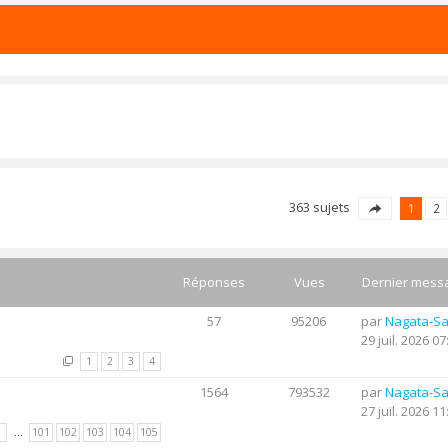
363 sujets
1
2
Réponses
Vues
Dernier mess
57
95206
par
Nagata-S
29 juil. 2026 07
1
2
3
4
1564
793532
par
Nagata-S
27 juil. 2026 11
1
…
101
102
103
104
105