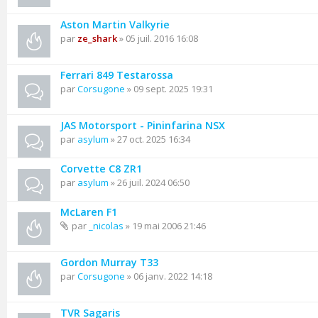
Aston Martin Valkyrie
par
ze_shark
» 05 juil. 2016 16:08
Ferrari 849 Testarossa
par
Corsugone
» 09 sept. 2025 19:31
JAS Motorsport - Pininfarina NSX
par
asylum
» 27 oct. 2025 16:34
Corvette C8 ZR1
par
asylum
» 26 juil. 2024 06:50
McLaren F1
par
_nicolas
» 19 mai 2006 21:46
Gordon Murray T33
par
Corsugone
» 06 janv. 2022 14:18
TVR Sagaris