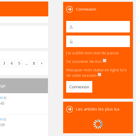
Connexion
J’ai oublié mon mot de passe
Se souvenir de moi
3
4
5
…
8
Masquer mon statut en ligne lors
de cette session
age
an
:45
Les articles les plus lus
an
:09