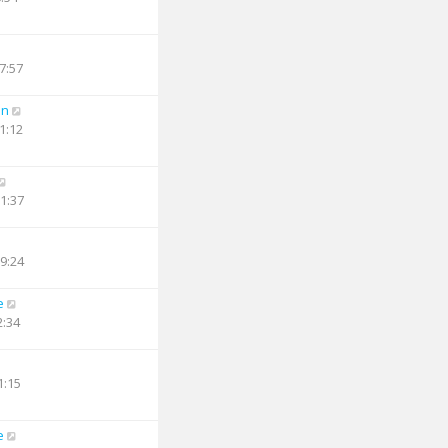
7:57
an
1:12
21:37
19:24
e
2:34
1:15
e