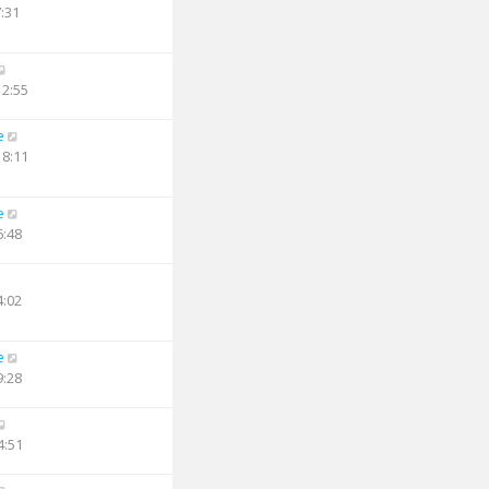
7:31
12:55
e
18:11
e
6:48
4:02
e
9:28
4:51