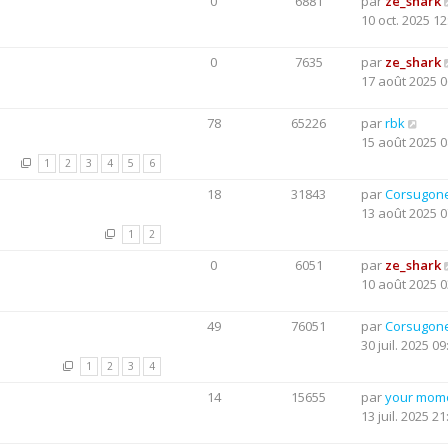
0
6881
par
ze_shark
10 oct. 2025 12
0
7635
par
ze_shark
17 août 2025 0
78
65226
par
rbk
15 août 2025 0
1
2
3
4
5
6
18
31843
par
Corsugon
13 août 2025 0
1
2
0
6051
par
ze_shark
10 août 2025 0
49
76051
par
Corsugon
30 juil. 2025 09
1
2
3
4
14
15655
par
your mom
13 juil. 2025 21