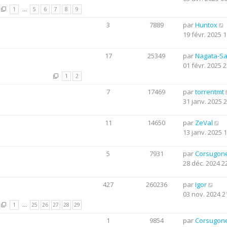
1
…
5
6
7
8
9
3
7889
par
Huntox
19 févr. 2025 1
17
25349
par
Nagata-S
01 févr. 2025 2
1
2
7
17469
par
torrentmt
31 janv. 2025 
11
14650
par
ZeVal
13 janv. 2025 
5
7931
par
Corsugon
28 déc. 2024 2
427
260236
par
Igor
03 nov. 2024 2
1
…
25
26
27
28
29
1
9854
par
Corsugon