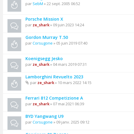
par
SebM
» 22 sept. 2005 06:52
Porsche Mission X
par
ze_shark
» 09 juin 2023 14:24
Gordon Murray T.50
par
Corsugone
» 05 juin 2019 07:40
Koenigsegg Jesko
par
ze_shark
» 04 mars 2019 07:31
Lamborghini Revuelto 2023
par
ze_shark
» 10 mars 2022 14:15
Ferrari 812 Competizione A
par
ze_shark
» 07 mai 2021 06:39
BYD Yangwang U9
par
Corsugone
» 09 janv. 2025 09:12