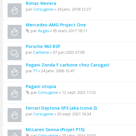
Rimac Nevera
par
Corsugone
» 24 janv. 2018 12:37
Mercedes-AMG Project One
par
Avgas
» 05 mars 2017 18:11
Porsche 963 RSP
par
Carbene
» 07 juin 2025 07:09
Pagani Zonda F carbone chez Carugati
par
TT
» 24 janv. 2006 15:47
Pagani Utopia
par
Corsugone
» 12 sept. 2022 17:22
Ferrari Daytona SP3 (aka Icona 2)
par
Corsugone
» 30 sept. 2021 16:34
McLaren Senna (Projet P15)
par
Corsugone
» 25 janv. 2014 10:04