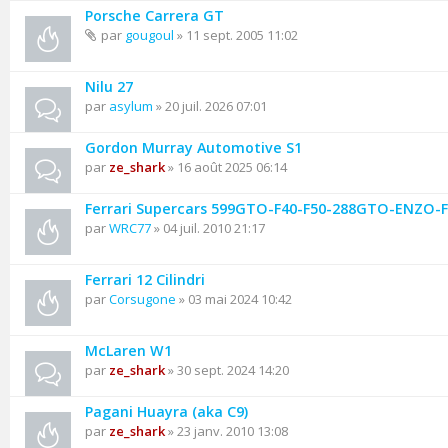
Porsche Carrera GT
par
gougoul
» 11 sept. 2005 11:02
Nilu 27
par
asylum
» 20 juil. 2026 07:01
Gordon Murray Automotive S1
par
ze_shark
» 16 août 2025 06:14
Ferrari Supercars 599GTO-F40-F50-288GTO-ENZO-F1 
par
WRC77
» 04 juil. 2010 21:17
Ferrari 12 Cilindri
par
Corsugone
» 03 mai 2024 10:42
McLaren W1
par
ze_shark
» 30 sept. 2024 14:20
Pagani Huayra (aka C9)
par
ze_shark
» 23 janv. 2010 13:08