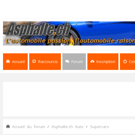
Accueil
Raccourcis
Forum
Inscription
Co
Accueil du forum
Asphalte.ch Auto
Supercars