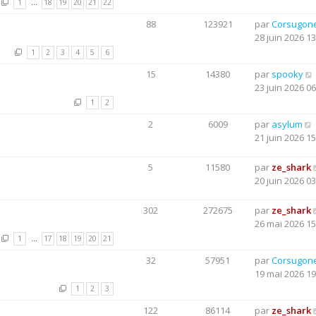
1
…
18
19
20
21
22
88
123921
par
Corsugon
28 juin 2026 13
1
2
3
4
5
6
15
14380
par
spooky
23 juin 2026 06
1
2
2
6009
par
asylum
21 juin 2026 15
5
11580
par
ze_shark
20 juin 2026 03
302
272675
par
ze_shark
26 mai 2026 15
1
…
17
18
19
20
21
32
57951
par
Corsugon
19 mai 2026 19
1
2
3
122
86114
par
ze_shark