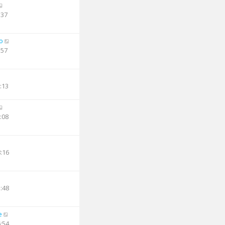
:37
o
:57
:13
:08
8:16
1:48
e
6:54