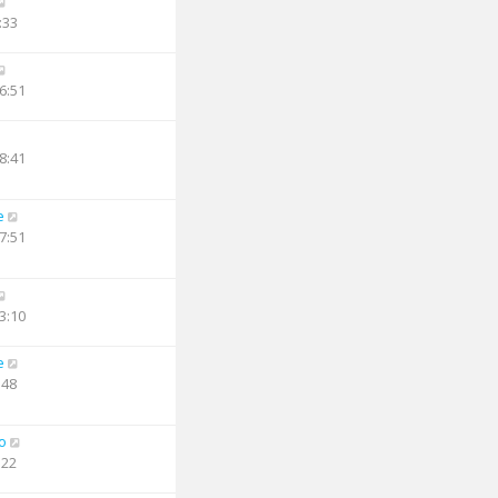
:33
6:51
8:41
e
7:51
3:10
e
:48
o
:22