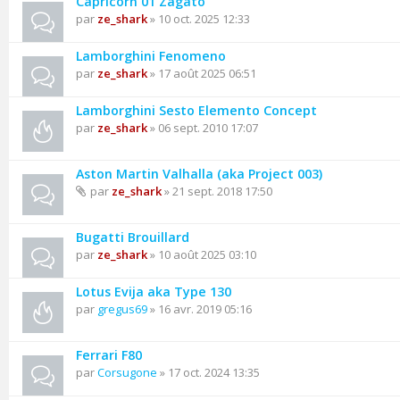
Capricorn 01 Zagato
par
ze_shark
» 10 oct. 2025 12:33
Lamborghini Fenomeno
par
ze_shark
» 17 août 2025 06:51
Lamborghini Sesto Elemento Concept
par
ze_shark
» 06 sept. 2010 17:07
Aston Martin Valhalla (aka Project 003)
par
ze_shark
» 21 sept. 2018 17:50
Bugatti Brouillard
par
ze_shark
» 10 août 2025 03:10
Lotus Evija aka Type 130
par
gregus69
» 16 avr. 2019 05:16
Ferrari F80
par
Corsugone
» 17 oct. 2024 13:35