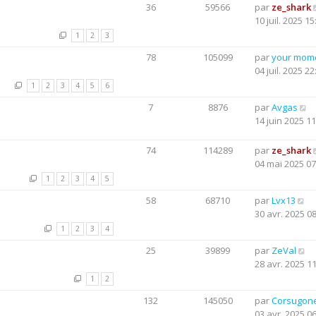
36
59566
par
ze_shark
10 juil. 2025 15
1
2
3
78
105099
par
your mom
04 juil. 2025 22
1
2
3
4
5
6
7
8876
par
Avgas
14 juin 2025 11
74
114289
par
ze_shark
04 mai 2025 07
1
2
3
4
5
58
68710
par
Lvx13
30 avr. 2025 0
1
2
3
4
25
39899
par
ZeVal
28 avr. 2025 1
1
2
132
145050
par
Corsugon
03 avr. 2025 0