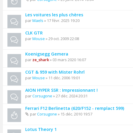
Les voitures les plus chères
par
Maels
» 17 févr. 2025 19:20
CLK GTR
par
Mouse
» 29 oct. 2009 22:08
Koenigsegg Gemera
par
ze_shark
» 03 mars 2020 16:07
CGT & 959 with Mister Rohrl
par
Mouse
» 11 déc. 2006 19:01
AION HYPER SSR : Impressionnant !
par
Corsugone
» 27 déc. 2024 20:31
Ferrari F12 Berlinetta (620/F152 - remplact 599)
par
Corsugone
» 15 déc. 2010 19:57
Lotus Theory 1