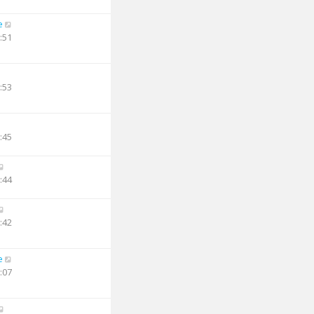
e
:51
:53
:45
:44
:42
e
:07