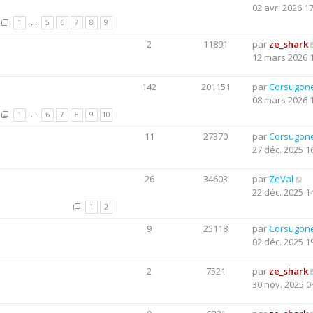
02 avr. 2026 1
1
…
5
6
7
8
9
2
11891
par
ze_shark
12 mars 2026 
142
201151
par
Corsugon
08 mars 2026 
1
…
6
7
8
9
10
11
27370
par
Corsugon
27 déc. 2025 1
26
34603
par
ZeVal
22 déc. 2025 1
1
2
9
25118
par
Corsugon
02 déc. 2025 1
2
7521
par
ze_shark
30 nov. 2025 0