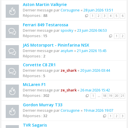
Aston Martin Valkyrie
Dernier message par
Corsugone
«
28 juin 2026 13:51
Réponses :
88
1
2
3
4
5
6
Ferrari 849 Testarossa
Dernier message par
spooky
«
23 juin 2026 06:53
Réponses :
15
1
2
JAS Motorsport - Pininfarina NSX
Dernier message par
asylum
«
21 juin 2026 15:45
Réponses :
2
Corvette C8 ZR1
Dernier message par
ze_shark
«
20 juin 2026 03:44
Réponses :
5
McLaren F1
Dernier message par
ze_shark
«
26 mai 2026 15:42
Réponses :
302
1
…
18
19
20
21
Gordon Murray T33
Dernier message par
Corsugone
«
19 mai 2026 19:07
Réponses :
32
1
2
3
TVR Sagaris