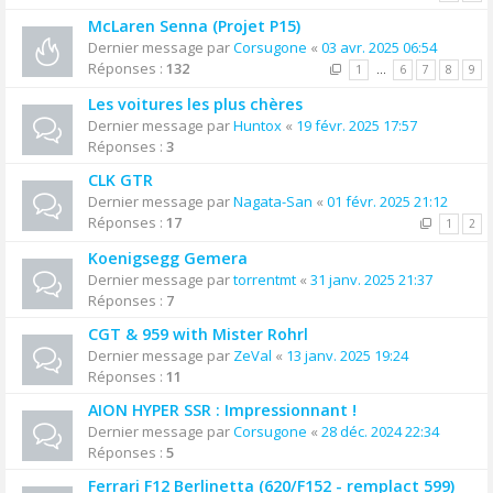
McLaren Senna (Projet P15)
Dernier message par
Corsugone
«
03 avr. 2025 06:54
Réponses :
132
1
…
6
7
8
9
Les voitures les plus chères
Dernier message par
Huntox
«
19 févr. 2025 17:57
Réponses :
3
CLK GTR
Dernier message par
Nagata-San
«
01 févr. 2025 21:12
Réponses :
17
1
2
Koenigsegg Gemera
Dernier message par
torrentmt
«
31 janv. 2025 21:37
Réponses :
7
CGT & 959 with Mister Rohrl
Dernier message par
ZeVal
«
13 janv. 2025 19:24
Réponses :
11
AION HYPER SSR : Impressionnant !
Dernier message par
Corsugone
«
28 déc. 2024 22:34
Réponses :
5
Ferrari F12 Berlinetta (620/F152 - remplact 599)