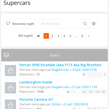
Supercars
Nouveau sujet
Rechercher
363 sujets
1
2
3
4
5
…
8
Sujets
Ferrari SF90 Stradale (aka F173 aka Big Brother)
Dernier message par
Nagata-San
«
29 juil. 2026 07:45
Réponses :
57
1
2
3
4
Lamborghini Inside
Dernier message par
Nagata-San
«
27 juil. 2026 11:09
Réponses :
1564
1
…
102
103
104
105
Porsche Carrera GT
Dernier message par
ZeVal
«
22 juil. 2026 09:03
Réponses :
915