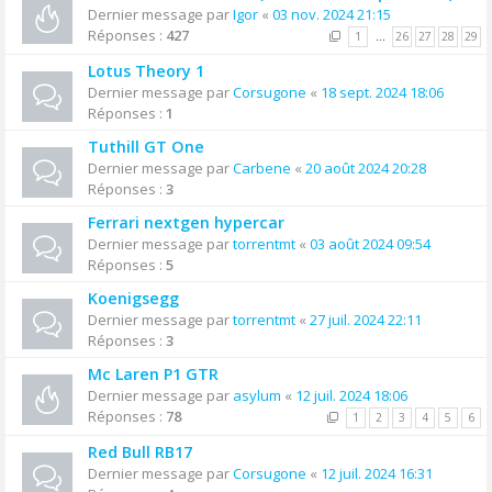
Dernier message par
Igor
«
03 nov. 2024 21:15
Réponses :
427
1
…
26
27
28
29
Lotus Theory 1
Dernier message par
Corsugone
«
18 sept. 2024 18:06
Réponses :
1
Tuthill GT One
Dernier message par
Carbene
«
20 août 2024 20:28
Réponses :
3
Ferrari nextgen hypercar
Dernier message par
torrentmt
«
03 août 2024 09:54
Réponses :
5
Koenigsegg
Dernier message par
torrentmt
«
27 juil. 2024 22:11
Réponses :
3
Mc Laren P1 GTR
Dernier message par
asylum
«
12 juil. 2024 18:06
Réponses :
78
1
2
3
4
5
6
Red Bull RB17
Dernier message par
Corsugone
«
12 juil. 2024 16:31