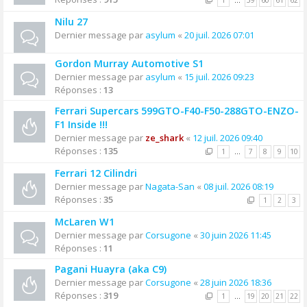
1
…
59
60
61
62
Nilu 27
Dernier message par
asylum
«
20 juil. 2026 07:01
Gordon Murray Automotive S1
Dernier message par
asylum
«
15 juil. 2026 09:23
Réponses :
13
Ferrari Supercars 599GTO-F40-F50-288GTO-ENZO-
F1 Inside !!!
Dernier message par
ze_shark
«
12 juil. 2026 09:40
Réponses :
135
1
…
7
8
9
10
Ferrari 12 Cilindri
Dernier message par
Nagata-San
«
08 juil. 2026 08:19
Réponses :
35
1
2
3
McLaren W1
Dernier message par
Corsugone
«
30 juin 2026 11:45
Réponses :
11
Pagani Huayra (aka C9)
Dernier message par
Corsugone
«
28 juin 2026 18:36
Réponses :
319
1
…
19
20
21
22