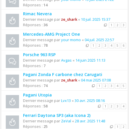
Réponses :
14
Rimac Nevera
Dernier message par
ze_shark
«
10 juil. 2025 15:37
Réponses :
36
1
2
3
Mercedes-AMG Project One
Dernier message par
your momo
«
04 juil. 2025 22:57
Réponses :
78
1
2
3
4
5
6
Porsche 963 RSP
Dernier message par
Avgas
«
14 juin 2025 11:13
Réponses :
7
Pagani Zonda F carbone chez Carugati
Dernier message par
ze_shark
«
04 mai 2025 07:08
Réponses :
74
1
2
3
4
5
Pagani Utopia
Dernier message par
Lvx13
«
30 avr. 2025 08:16
Réponses :
58
1
2
3
4
Ferrari Daytona SP3 (aka Icona 2)
Dernier message par
ZeVal
«
28 avr. 2025 11:48
Réponses :
25
1
2