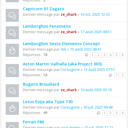
Réponses :
2
Capricorn 01 Zagato
Dernier message par
ze_shark
«
10 oct. 2025 12:33
Lamborghini Fenomeno
Dernier message par
ze_shark
«
17 août 2025 06:51
Lamborghini Sesto Elemento Concept
Dernier message par
rbk
«
15 août 2025 08:41
Réponses :
78
1
2
3
4
5
6
Aston Martin Valhalla (aka Project 003)
Dernier message par
Corsugone
«
13 août 2025 07:51
Réponses :
18
1
2
Bugatti Brouillard
Dernier message par
ze_shark
«
10 août 2025 03:10
Lotus Evija aka Type 130
Dernier message par
Corsugone
«
30 juil. 2025 09:48
Réponses :
49
1
2
3
4
Ferrari F80
Dernier message par
your momo
«
13 juil. 2025 21:22