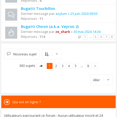
Réponses :
4
Bugatti Tourbillon
Dernier message par
asylum
«
23 juin 2024 09:50
Réponses :
11
Bugatti Chiron (a.k.a. Veyron 2)
Dernier message par
ze_shark
«
30 mai 2024 14:34
Réponses :
114
1
…
5
6
7
8
Nouveau sujet
363 sujets
1
2
3
4
5
…
8
Aller
Qui est en ligne ?
Utilisateurs parcourant ce forum : Aucun utilisateur inscrit et 24