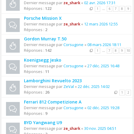
Dernier message par
ze_shark
«
02 avr. 2026 17:31
Réponses :
122
1
…
6
7
8
9
Porsche Mission X
Dernier message par
ze_shark
«
12 mars 2026 12:55
Réponses :
2
Gordon Murray T.50
Dernier message par
Corsugone
«
08 mars 2026 18:11
Réponses :
142
1
…
7
8
9
10
Koenigsegg Jesko
Dernier message par
Corsugone
«
27 déc. 2025 16:48
Réponses :
11
Lamborghini Revuelto 2023
Dernier message par
ZeVal
«
22 déc. 2025 14:02
Réponses :
26
1
2
Ferrari 812 Competizione A
Dernier message par
Corsugone
«
02 déc. 2025 19:28
Réponses :
9
BYD Yangwang U9
Dernier message par
ze_shark
«
30 nov. 2025 04:51