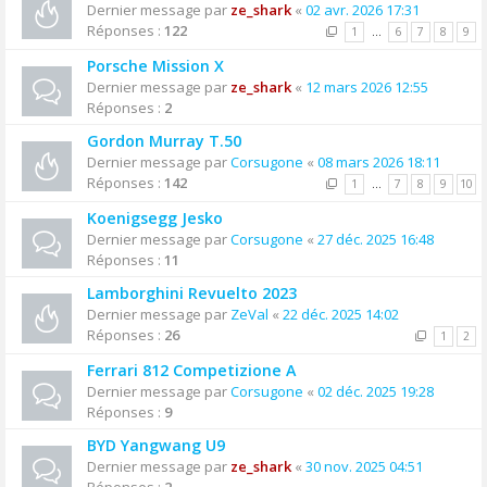
Dernier message par
ze_shark
«
02 avr. 2026 17:31
Réponses :
122
1
…
6
7
8
9
Porsche Mission X
Dernier message par
ze_shark
«
12 mars 2026 12:55
Réponses :
2
Gordon Murray T.50
Dernier message par
Corsugone
«
08 mars 2026 18:11
Réponses :
142
1
…
7
8
9
10
Koenigsegg Jesko
Dernier message par
Corsugone
«
27 déc. 2025 16:48
Réponses :
11
Lamborghini Revuelto 2023
Dernier message par
ZeVal
«
22 déc. 2025 14:02
Réponses :
26
1
2
Ferrari 812 Competizione A
Dernier message par
Corsugone
«
02 déc. 2025 19:28
Réponses :
9
BYD Yangwang U9
Dernier message par
ze_shark
«
30 nov. 2025 04:51