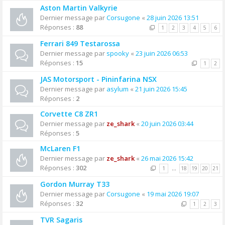
Aston Martin Valkyrie
Dernier message par
Corsugone
«
28 juin 2026 13:51
Réponses :
88
1
2
3
4
5
6
Ferrari 849 Testarossa
Dernier message par
spooky
«
23 juin 2026 06:53
Réponses :
15
1
2
JAS Motorsport - Pininfarina NSX
Dernier message par
asylum
«
21 juin 2026 15:45
Réponses :
2
Corvette C8 ZR1
Dernier message par
ze_shark
«
20 juin 2026 03:44
Réponses :
5
McLaren F1
Dernier message par
ze_shark
«
26 mai 2026 15:42
Réponses :
302
1
…
18
19
20
21
Gordon Murray T33
Dernier message par
Corsugone
«
19 mai 2026 19:07
Réponses :
32
1
2
3
TVR Sagaris