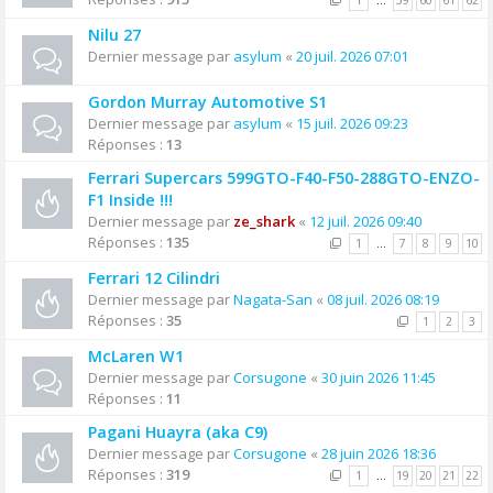
1
…
59
60
61
62
Nilu 27
Dernier message par
asylum
«
20 juil. 2026 07:01
Gordon Murray Automotive S1
Dernier message par
asylum
«
15 juil. 2026 09:23
Réponses :
13
Ferrari Supercars 599GTO-F40-F50-288GTO-ENZO-
F1 Inside !!!
Dernier message par
ze_shark
«
12 juil. 2026 09:40
Réponses :
135
1
…
7
8
9
10
Ferrari 12 Cilindri
Dernier message par
Nagata-San
«
08 juil. 2026 08:19
Réponses :
35
1
2
3
McLaren W1
Dernier message par
Corsugone
«
30 juin 2026 11:45
Réponses :
11
Pagani Huayra (aka C9)
Dernier message par
Corsugone
«
28 juin 2026 18:36
Réponses :
319
1
…
19
20
21
22