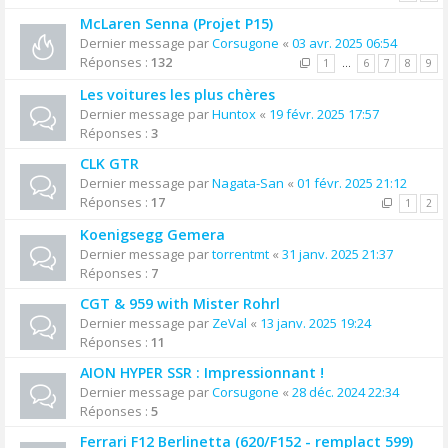
McLaren Senna (Projet P15)
Dernier message par
Corsugone
«
03 avr. 2025 06:54
Réponses :
132
1
…
6
7
8
9
Les voitures les plus chères
Dernier message par
Huntox
«
19 févr. 2025 17:57
Réponses :
3
CLK GTR
Dernier message par
Nagata-San
«
01 févr. 2025 21:12
Réponses :
17
1
2
Koenigsegg Gemera
Dernier message par
torrentmt
«
31 janv. 2025 21:37
Réponses :
7
CGT & 959 with Mister Rohrl
Dernier message par
ZeVal
«
13 janv. 2025 19:24
Réponses :
11
AION HYPER SSR : Impressionnant !
Dernier message par
Corsugone
«
28 déc. 2024 22:34
Réponses :
5
Ferrari F12 Berlinetta (620/F152 - remplact 599)