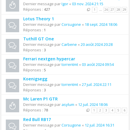
Dernier message par
Igor
«
03 nov. 2024 21:15
Réponses :
427
1
…
26
27
28
29
Lotus Theory 1
Dernier message par
Corsugone
«
18 sept. 2024 18:06
Réponses :
1
Tuthill GT One
Dernier message par
Carbene
«
20 août 2024 20:28
Réponses :
3
Ferrari nextgen hypercar
Dernier message par
torrentmt
«
03 août 2024 09:54
Réponses :
5
Koenigsegg
Dernier message par
torrentmt
«
27 juil. 2024 22:11
Réponses :
3
Mc Laren P1 GTR
Dernier message par
asylum
«
12 juil. 2024 18:06
Réponses :
78
1
2
3
4
5
6
Red Bull RB17
Dernier message par
Corsugone
«
12 juil. 2024 16:31