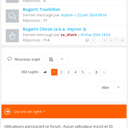
Réponses :
4
Bugatti Tourbillon
Dernier message par
asylum
«
23 juin 2024 09:50
Réponses :
11
Bugatti Chiron (a.k.a. Veyron 2)
Dernier message par
ze_shark
«
30 mai 2024 14:34
Réponses :
114
1
…
5
6
7
8
Nouveau sujet
363 sujets
1
2
3
4
5
…
8
Aller
Qui est en ligne ?
Utilisateurs parcourant ce forum : Aucun utilisateur inscrit et 30