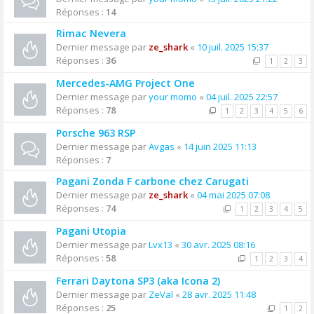
Réponses :
14
Rimac Nevera
Dernier message par
ze_shark
«
10 juil. 2025 15:37
Réponses :
36
1
2
3
Mercedes-AMG Project One
Dernier message par
your momo
«
04 juil. 2025 22:57
Réponses :
78
1
2
3
4
5
6
Porsche 963 RSP
Dernier message par
Avgas
«
14 juin 2025 11:13
Réponses :
7
Pagani Zonda F carbone chez Carugati
Dernier message par
ze_shark
«
04 mai 2025 07:08
Réponses :
74
1
2
3
4
5
Pagani Utopia
Dernier message par
Lvx13
«
30 avr. 2025 08:16
Réponses :
58
1
2
3
4
Ferrari Daytona SP3 (aka Icona 2)
Dernier message par
ZeVal
«
28 avr. 2025 11:48
Réponses :
25
1
2