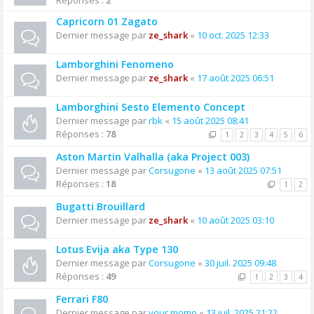
Réponses :
2
Capricorn 01 Zagato
Dernier message par
ze_shark
«
10 oct. 2025 12:33
Lamborghini Fenomeno
Dernier message par
ze_shark
«
17 août 2025 06:51
Lamborghini Sesto Elemento Concept
Dernier message par
rbk
«
15 août 2025 08:41
Réponses :
78
1
2
3
4
5
6
Aston Martin Valhalla (aka Project 003)
Dernier message par
Corsugone
«
13 août 2025 07:51
Réponses :
18
1
2
Bugatti Brouillard
Dernier message par
ze_shark
«
10 août 2025 03:10
Lotus Evija aka Type 130
Dernier message par
Corsugone
«
30 juil. 2025 09:48
Réponses :
49
1
2
3
4
Ferrari F80
Dernier message par
your momo
«
13 juil. 2025 21:22