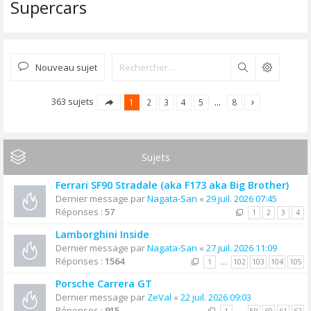
Supercars
Nouveau sujet
Rechercher
363 sujets
1
2
3
4
5
…
8
Sujets
Ferrari SF90 Stradale (aka F173 aka Big Brother)
Dernier message par
Nagata-San
«
29 juil. 2026 07:45
Réponses :
57
1
2
3
4
Lamborghini Inside
Dernier message par
Nagata-San
«
27 juil. 2026 11:09
Réponses :
1564
1
…
102
103
104
105
Porsche Carrera GT
Dernier message par
ZeVal
«
22 juil. 2026 09:03
Réponses :
915