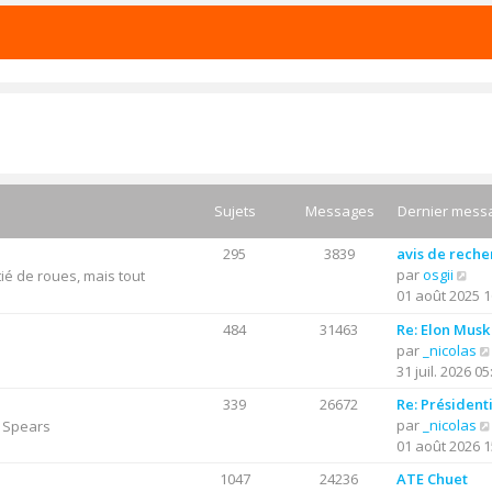
Sujets
Messages
Dernier mess
295
3839
avis de rech
C
par
osgii
ié de roues, mais tout
o
01 août 2025 1
n
484
31463
Re: Elon Musk
s
par
_nicolas
u
31 juil. 2026 05
l
t
339
26672
Re: Président
e
par
_nicolas
y Spears
r
01 août 2026 1
l
1047
24236
ATE Chuet
e