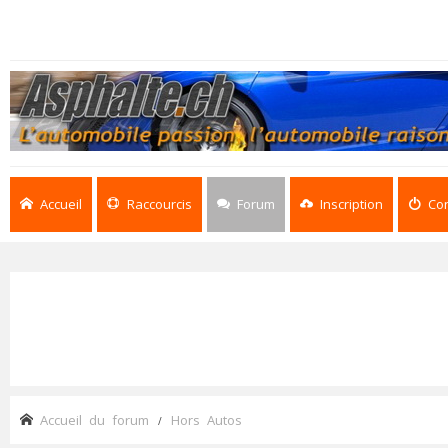
Accueil
Raccourcis
Forum
Inscription
Co
Accueil du forum
Hors Autos