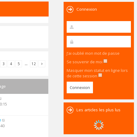
Connexion
J’ai oublié mon mot de passe
Se souvenir de moi
3
4
5
…
12
Masquer mon statut en ligne lors
de cette session
age
0:15
Les articles les plus lus
e
:40