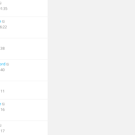
01:35
e
6:22
:38
ord
:40
:11
e
:16
:17