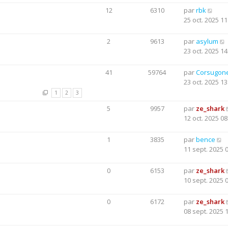
12
6310
par
rbk
25 oct. 2025 11
2
9613
par
asylum
23 oct. 2025 14
41
59764
par
Corsugon
23 oct. 2025 13
1
2
3
5
9957
par
ze_shark
12 oct. 2025 08
1
3835
par
bence
11 sept. 2025 
0
6153
par
ze_shark
10 sept. 2025 
0
6172
par
ze_shark
08 sept. 2025 