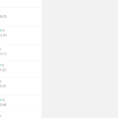
09:25
o
22:41
23:11
e
1:25
5:33
o
0:48