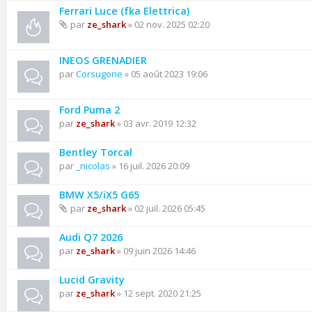
Ferrari Luce (fka Elettrica)
par
ze_shark
» 02 nov. 2025 02:20
INEOS GRENADIER
par
Corsugone
» 05 août 2023 19:06
Ford Puma 2
par
ze_shark
» 03 avr. 2019 12:32
Bentley Torcal
par
_nicolas
» 16 juil. 2026 20:09
BMW X5/iX5 G65
par
ze_shark
» 02 juil. 2026 05:45
Audi Q7 2026
par
ze_shark
» 09 juin 2026 14:46
Lucid Gravity
par
ze_shark
» 12 sept. 2020 21:25