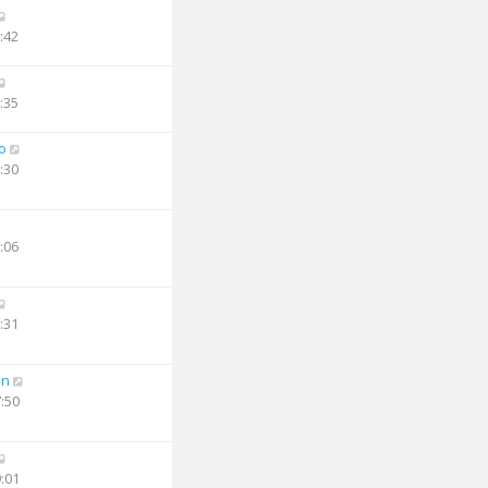
:42
:35
o
:30
:06
:31
an
7:50
9:01