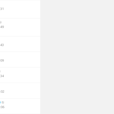
:31
:49
:43
:09
:34
:02
e
:06