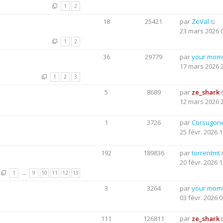
1
2
18
25421
par
ZeVal
23 mars 2026 
1
2
36
29779
par
your mom
17 mars 2026 
1
2
3
5
8689
par
ze_shark
12 mars 2026 
1
3726
par
Corsugon
25 févr. 2026 1
192
189836
par
torrentmt
20 févr. 2026 1
1
…
9
10
11
12
13
3
3264
par
your mom
03 févr. 2026 0
111
126811
par
ze_shark