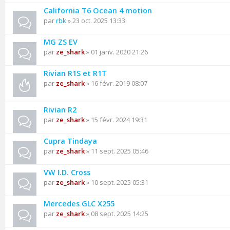
California T6 Ocean 4 motion
par
rbk
» 23 oct. 2025 13:33
MG ZS EV
par
ze_shark
» 01 janv. 2020 21:26
Rivian R1S et R1T
par
ze_shark
» 16 févr. 2019 08:07
Rivian R2
par
ze_shark
» 15 févr. 2024 19:31
Cupra Tindaya
par
ze_shark
» 11 sept. 2025 05:46
VW I.D. Cross
par
ze_shark
» 10 sept. 2025 05:31
Mercedes GLC X255
par
ze_shark
» 08 sept. 2025 14:25