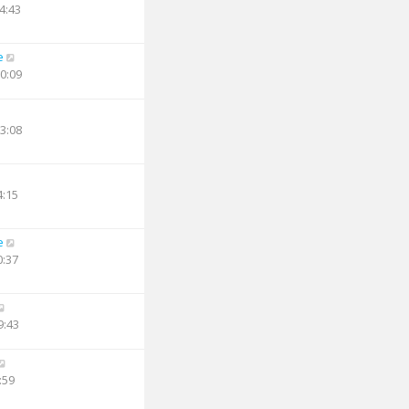
4:43
e
10:09
13:08
4:15
e
0:37
9:43
:59