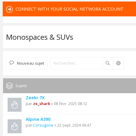
CONNECT WITH YOUR SOCIAL NETWORK ACCOUNT
Monospaces & SUVs
Nouveau sujet
Rechercher
Sujets
Zeekr 7X
par
ze_shark
» 08 févr. 2025 08:12
Alpine A390
par
Corsugone
» 22 sept. 2024 09:47