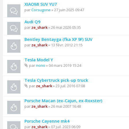
XIAOMI SUV YU7
par
Corsugone
» 27 juin 2025 09:47
Audi Q9
par
ze_shark
» 26 mai 2026 05:35
Bentley Bentayga (fka XP 9F) SUV
par
ze_shark
» 13 févr. 2012 21:15
Tesla Model Y
par
nono
» 04 mars 2019 15:24
Tesla Cybertruck pick-up truck
par
ze_shark
» 23 juil. 2016 07:08
Porsche Macan (ex-Cajun, ex-Roxster)
par
ze_shark
» 26 mai 2007 16:48
Porsche Cayenne mk4
par
ze_shark
» 07 juil. 2023 06:09