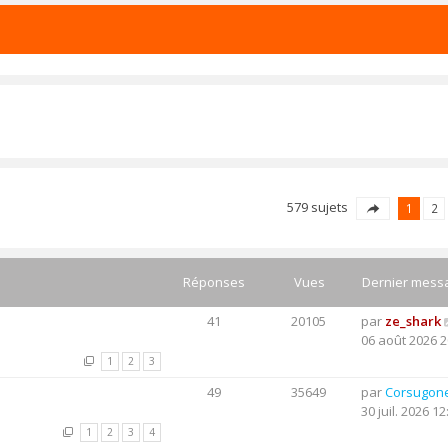
579 sujets
1
2
Réponses
Vues
Dernier mess
41
20105
par
ze_shark
06 août 2026 2
1
2
3
49
35649
par
Corsugon
30 juil. 2026 12
1
2
3
4