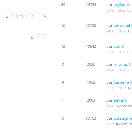
89
24784
par
asylum
30 juil. 2026 06
1
2
3
4
5
6
16
20788
par
torrentmt
24 juil. 2026 10
1
2
12
10642
par
stef
23 juil. 2026 06
0
2020
par
_nicolas
16 juil. 2026 20
9
1962
par
Carbene
03 juil. 2026 17
1
2003
par
ZeVal
16 juin 2026 06
6
33762
par
Corsugon
31 mai 2026 18