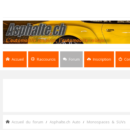
Accueil
Raccourcis
Forum
Inscription
Co
Accueil du forum
Asphalte.ch Auto
Monospaces & SUVs