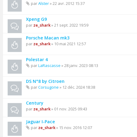
par
Alster
» 22 avr. 2012 15:37
Xpeng G9
par
ze_shark
» 21 sept. 2022 19:59
Porsche Macan mk3
par
ze_shark
» 10 mai 2021 12:57
Polestar 4
par
LaRascasse
» 28 janv. 2023 08:13
DS N°8 by Citroen
par
Corsugone
» 12 déc. 2024 18:38
Century
par
ze_shark
» 01 nov. 2025 09:43
Jaguar I-Pace
par
ze_shark
» 15 nov. 2016 12:07