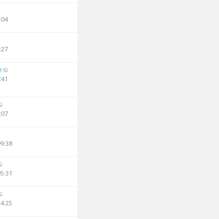
:04
:27
e
:41
:07
09:38
05:31
14:25