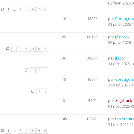
02 févr. 2026 0
1
…
4
5
6
7
8
10
12091
par
Corsugon
31 janv. 2026 
85
88125
par
jfrobs
20 janv. 2026 
1
2
3
4
5
6
36
39571
par
jl32
31 déc. 2025 1
1
2
3
18
16974
par
Corsugon
27 déc. 2025 2
1
2
0
5602
par
ze_shark
01 nov. 2025 0
145
128721
par
torrentmt
31 oct. 2025 15
1
…
6
7
8
9
10