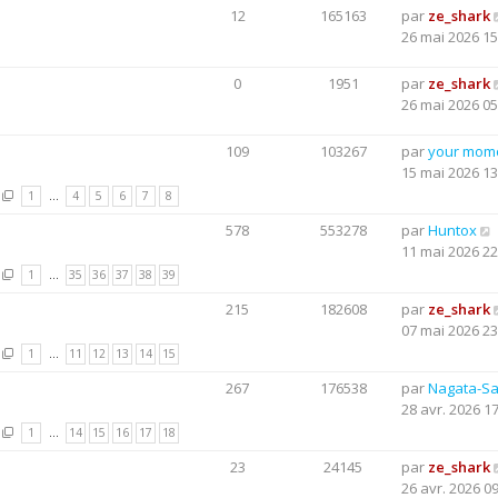
12
165163
par
ze_shark
26 mai 2026 15
0
1951
par
ze_shark
26 mai 2026 05
109
103267
par
your mom
15 mai 2026 13
1
…
4
5
6
7
8
578
553278
par
Huntox
11 mai 2026 22
1
…
35
36
37
38
39
215
182608
par
ze_shark
07 mai 2026 23
1
…
11
12
13
14
15
267
176538
par
Nagata-S
28 avr. 2026 1
1
…
14
15
16
17
18
23
24145
par
ze_shark
26 avr. 2026 0