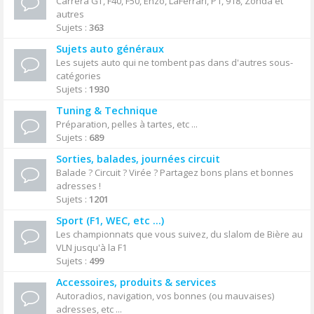
Carrera GT, F40, F50, Enzo, LaFerrari, P1, 918, Zonda et
autres
Sujets :
363
Sujets auto généraux
Les sujets auto qui ne tombent pas dans d'autres sous-
catégories
Sujets :
1930
Tuning & Technique
Préparation, pelles à tartes, etc ...
Sujets :
689
Sorties, balades, journées circuit
Balade ? Circuit ? Virée ? Partagez bons plans et bonnes
adresses !
Sujets :
1201
Sport (F1, WEC, etc ...)
Les championnats que vous suivez, du slalom de Bière au
VLN jusqu'à la F1
Sujets :
499
Accessoires, produits & services
Autoradios, navigation, vos bonnes (ou mauvaises)
adresses, etc ...