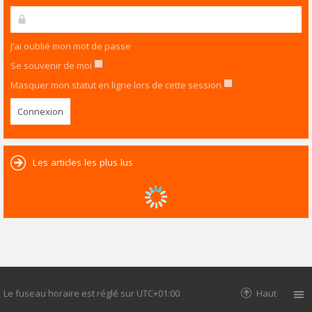
J’ai oublié mon mot de passe
Se souvenir de moi
Masquer mon statut en ligne lors de cette session
Les articles les plus lus
Le fuseau horaire est réglé sur
UTC+01:00
Haut