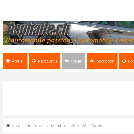
Accueil
Raccourcis
Forum
Inscription
Co
Accueil du forum
Membres V8
V8 - Sorties