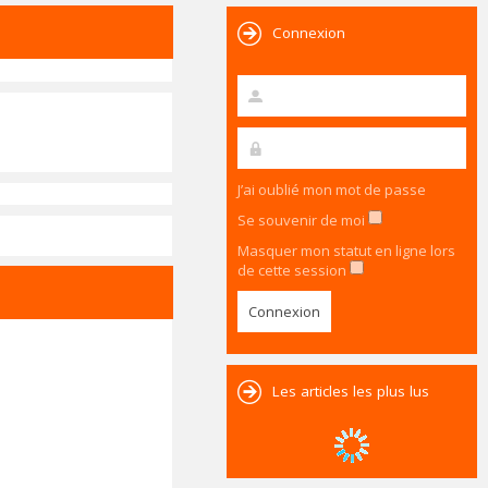
Connexion
J’ai oublié mon mot de passe
Se souvenir de moi
Masquer mon statut en ligne lors
de cette session
Les articles les plus lus