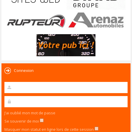
Connexion
J’ai oublié mon mot de passe
Se souvenir de moi
Masquer mon statut en ligne lors de cette session