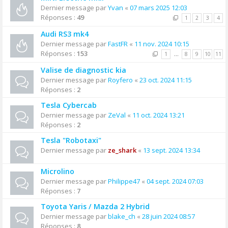
Dernier message par
Yvan
«
07 mars 2025 12:03
Réponses :
49
1
2
3
4
Audi RS3 mk4
Dernier message par
FastFR
«
11 nov. 2024 10:15
Réponses :
153
1
…
8
9
10
11
Valise de diagnostic kia
Dernier message par
Royfero
«
23 oct. 2024 11:15
Réponses :
2
Tesla Cybercab
Dernier message par
ZeVal
«
11 oct. 2024 13:21
Réponses :
2
Tesla "Robotaxi"
Dernier message par
ze_shark
«
13 sept. 2024 13:34
Microlino
Dernier message par
Philippe47
«
04 sept. 2024 07:03
Réponses :
7
Toyota Yaris / Mazda 2 Hybrid
Dernier message par
blake_ch
«
28 juin 2024 08:57
Réponses :
8