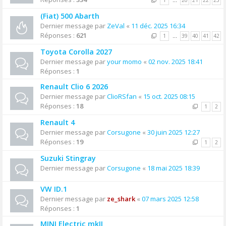
1
…
20
21
22
23
(Fiat) 500 Abarth
Dernier message par
ZeVal
«
11 déc. 2025 16:34
Réponses :
621
1
…
39
40
41
42
Toyota Corolla 2027
Dernier message par
your momo
«
02 nov. 2025 18:41
Réponses :
1
Renault Clio 6 2026
Dernier message par
ClioRSfan
«
15 oct. 2025 08:15
Réponses :
18
1
2
Renault 4
Dernier message par
Corsugone
«
30 juin 2025 12:27
Réponses :
19
1
2
Suzuki Stingray
Dernier message par
Corsugone
«
18 mai 2025 18:39
VW ID.1
Dernier message par
ze_shark
«
07 mars 2025 12:58
Réponses :
1
MINI Electric mkII