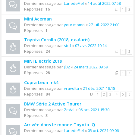
Dernier message par
LunedeFiel
«
14 août 2022 07:58
Réponses :
16
1
2
Mini Aceman
Dernier message par
your momo
«
27 juil. 2022 21:00
Réponses :
1
Toyota Corolla (2018, ex-Auris)
Dernier message par
stef
«
07 avr. 2022 10:14
Réponses :
24
1
2
MINI Electric 2019
Dernier message par
jl32
«
24 mars 2022 09:59
Réponses :
28
1
2
Cupra Leon mk4
Dernier message par
vravolta
«
21 déc. 2021 18:18
Réponses :
84
1
2
3
4
5
6
BMW Série 2 Active Tourer
Dernier message par
ZeVal
«
06 oct. 2021 15:30
Réponses :
3
Arrivée dans le monde Toyota iQ
Dernier message par
LunedeFiel
«
05 oct. 2021 09:06