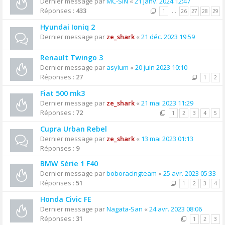
Dernier message par
MC-SIN
«
21 janv. 2024 12:47
Réponses :
433
1
…
26
27
28
29
Hyundai Ioniq 2
Dernier message par
ze_shark
«
21 déc. 2023 19:59
Renault Twingo 3
Dernier message par
asylum
«
20 juin 2023 10:10
Réponses :
27
1
2
Fiat 500 mk3
Dernier message par
ze_shark
«
21 mai 2023 11:29
Réponses :
72
1
2
3
4
5
Cupra Urban Rebel
Dernier message par
ze_shark
«
13 mai 2023 01:13
Réponses :
9
BMW Série 1 F40
Dernier message par
boboracingteam
«
25 avr. 2023 05:33
Réponses :
51
1
2
3
4
Honda Civic FE
Dernier message par
Nagata-San
«
24 avr. 2023 08:06
Réponses :
31
1
2
3