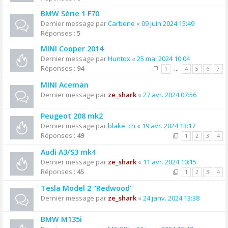
BMW Série 1 F70
Dernier message par
Carbene
«
09 juin 2024 15:49
Réponses :
5
MINI Cooper 2014
Dernier message par
Huntox
«
25 mai 2024 10:04
Réponses :
94
1
…
4
5
6
7
MINI Aceman
Dernier message par
ze_shark
«
27 avr. 2024 07:56
Peugeot 208 mk2
Dernier message par
blake_ch
«
19 avr. 2024 13:17
Réponses :
49
1
2
3
4
Audi A3/S3 mk4
Dernier message par
ze_shark
«
11 avr. 2024 10:15
Réponses :
45
1
2
3
4
Tesla Model 2 "Redwood"
Dernier message par
ze_shark
«
24 janv. 2024 13:38
BMW M135i