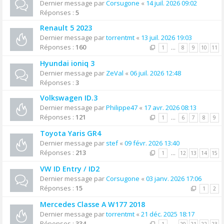
Dernier message par
Corsugone
«
14 juil. 2026 09:02
Réponses :
5
Renault 5 2023
Dernier message par
torrentmt
«
13 juil. 2026 19:03
Réponses :
160
1
…
8
9
10
11
Hyundai ioniq 3
Dernier message par
ZeVal
«
06 juil. 2026 12:48
Réponses :
3
Volkswagen ID.3
Dernier message par
Philippe47
«
17 avr. 2026 08:13
Réponses :
121
1
…
6
7
8
9
Toyota Yaris GR4
Dernier message par
stef
«
09 févr. 2026 13:40
Réponses :
213
1
…
12
13
14
15
VW ID Entry / ID2
Dernier message par
Corsugone
«
03 janv. 2026 17:06
Réponses :
15
1
2
Mercedes Classe A W177 2018
Dernier message par
torrentmt
«
21 déc. 2025 18:17
Réponses :
334