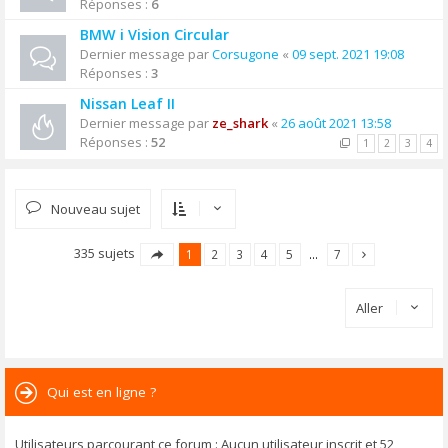
Réponses :
6
BMW i Vision Circular
Dernier message par
Corsugone
«
09 sept. 2021 19:08
Réponses :
3
Nissan Leaf II
Dernier message par
ze_shark
«
26 août 2021 13:58
Réponses :
52
1
2
3
4
Nouveau sujet
335 sujets
1
2
3
4
5
…
7
Aller
Qui est en ligne ?
Utilisateurs parcourant ce forum : Aucun utilisateur inscrit et 52