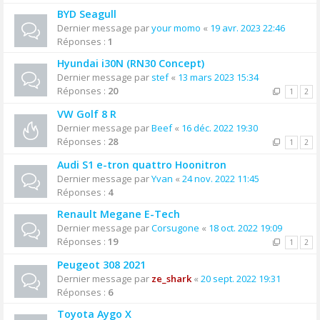
BYD Seagull
Dernier message par
your momo
«
19 avr. 2023 22:46
Réponses :
1
Hyundai i30N (RN30 Concept)
Dernier message par
stef
«
13 mars 2023 15:34
Réponses :
20
1
2
VW Golf 8 R
Dernier message par
Beef
«
16 déc. 2022 19:30
Réponses :
28
1
2
Audi S1 e-tron quattro Hoonitron
Dernier message par
Yvan
«
24 nov. 2022 11:45
Réponses :
4
Renault Megane E-Tech
Dernier message par
Corsugone
«
18 oct. 2022 19:09
Réponses :
19
1
2
Peugeot 308 2021
Dernier message par
ze_shark
«
20 sept. 2022 19:31
Réponses :
6
Toyota Aygo X