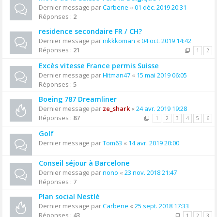
Dernier message par
Carbene
«
01 déc. 2019 20:31
Réponses :
2
residence secondaire FR / CH?
Dernier message par
nikkkoman
«
04 oct. 2019 14:42
Réponses :
21
1
2
Excès vitesse France permis Suisse
Dernier message par
Hitman47
«
15 mai 2019 06:05
Réponses :
5
Boeing 787 Dreamliner
Dernier message par
ze_shark
«
24 avr. 2019 19:28
Réponses :
87
1
2
3
4
5
6
Golf
Dernier message par
Tom63
«
14 avr. 2019 20:00
Conseil séjour à Barcelone
Dernier message par
nono
«
23 nov. 2018 21:47
Réponses :
7
Plan social Nestlé
Dernier message par
Carbene
«
25 sept. 2018 17:33
Réponses :
43
1
2
3