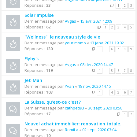
Réponses :
33
1
2
3
Solar Impulse
Dernier message par
Avgas
«
15 avr. 2021 12:09
Réponses :
62
1
2
3
4
5
"Wellness": le nouveau style de vie
Dernier message par
your momo
«
13 janv. 2021 19:02
Réponses :
130
1
…
6
7
8
9
Flyby's
Dernier message par
Avgas
«
08 déc. 2020 14:47
Réponses :
119
1
…
5
6
7
8
Jet-Man
Dernier message par
Yvan
«
18 nov. 2020 14:15
Réponses :
103
1
…
4
5
6
7
La Suisse, qu'est-ce c'est?
Dernier message par
cathpeti93
«
30 sept. 2020 03:58
Réponses :
17
1
2
Nouvel achat immobilier: renovation totale.
Dernier message par
RomiLa
«
02 sept. 2020 03:04
Réponses :
10