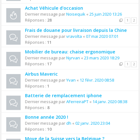
Achat Véhicule d'occasion
Dernier message par
Noisequik
«
25 juin 2020 13:26
Réponses :
28
1
2
Frais de douane pour livraison depuis la Chine
Dernier message par
vravolta
«
07 mai 2020 07:01
Réponses :
11
Mobilier de bureau: chaise ergonomique
Dernier message par
Nyrvan
«
23 mars 2020 18:29
Réponses :
17
1
2
Airbus Maveric
Dernier message par
Yvan
«
12 févr. 2020 08:58
Réponses :
1
Batterie de remplacement iphone
Dernier message par
AFerreiraPT
«
14 janv. 2020 08:38
Réponses :
8
Bonne année 2020 !
Dernier message par
dh
«
02 janv. 2020 23:04
Réponses :
10
Move de la Suisse vers la Belgique ?