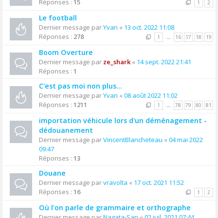
Réponses :
15
1
2
Le football
Dernier message par
Yvan
«
13 oct. 2022 11:08
Réponses :
278
1
…
16
17
18
19
Boom Overture
Dernier message par
ze_shark
«
14 sept. 2022 21:41
Réponses :
1
C'est pas moi non plus...
Dernier message par
Yvan
«
08 août 2022 11:02
Réponses :
1211
1
…
78
79
80
81
importation véhicule lors d'un déménagement -
dédouanement
Dernier message par
VincentBlancheteau
«
04 mai 2022
09:47
Réponses :
13
Douane
Dernier message par
vravolta
«
17 oct. 2021 11:52
Réponses :
16
1
2
Où l'on parle de grammaire et orthographe
Dernier message par
Nagata-San
«
02 juil. 2021 07:44