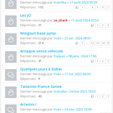
Dernier message par
vravolta
«
17 août 2024 05:58
Réponses :
102
1
…
4
5
6
7
Les JO
Dernier message par
ze_shark
«
11 août 2024 20:53
Réponses :
31
1
2
3
Wingsuit base jump
Dernier message par
Yvan
«
22 avr. 2024 08:55
Réponses :
214
1
…
12
13
14
15
Arnaque vente véhicule
Dernier message par
Toppaz
«
08 janv. 2024 11:00
Réponses :
41
1
2
3
Quelques jours à Dubai
Dernier message par
Yvan
«
17 oct. 2023 09:39
Réponses :
9
Taxation France Suisse
Dernier message par
vravolta
«
24 mai 2023 19:53
Réponses :
40
1
2
3
Artemis I
Dernier message par
Yvan
«
24 nov. 2022 10:49