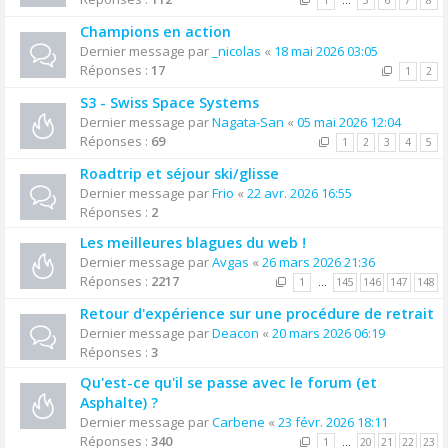
1
…
5
6
7
8
Champions en action
Dernier message par
_nicolas
«
18 mai 2026 03:05
Réponses :
17
1
2
S3 - Swiss Space Systems
Dernier message par
Nagata-San
«
05 mai 2026 12:04
Réponses :
69
1
2
3
4
5
Roadtrip et séjour ski/glisse
Dernier message par
Frio
«
22 avr. 2026 16:55
Réponses :
2
Les meilleures blagues du web !
Dernier message par
Avgas
«
26 mars 2026 21:36
Réponses :
2217
1
…
145
146
147
148
Retour d'expérience sur une procédure de retrait
Dernier message par
Deacon
«
20 mars 2026 06:19
Réponses :
3
Qu'est-ce qu'il se passe avec le forum (et
Asphalte) ?
Dernier message par
Carbene
«
23 févr. 2026 18:11
Réponses :
340
1
…
20
21
22
23