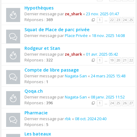
Hypothèques
Dernier message par
ze_shark
«
23 nov. 2025 01:47
Réponses :
369
1
…
22
23
24
25
Squat de Place de parc privée
Dernier message par
Place Privée
«
18 nov. 2025 14:08
Rodgeur et Stan
Dernier message par
ze_shark
«
01 avr. 2025 05:42
Réponses :
322
1
…
19
20
21
22
Compte de libre passage
Dernier message par
Nagata-San
«
24 mars 2025 15:48
Réponses :
1
Qoqa.ch
Dernier message par
Nagata-San
«
08 janv. 2025 11:52
Réponses :
396
1
…
24
25
26
27
Pharmacie
Dernier message par
rbk
«
08 oct. 2024 20:40
Réponses :
5
Les bateaux