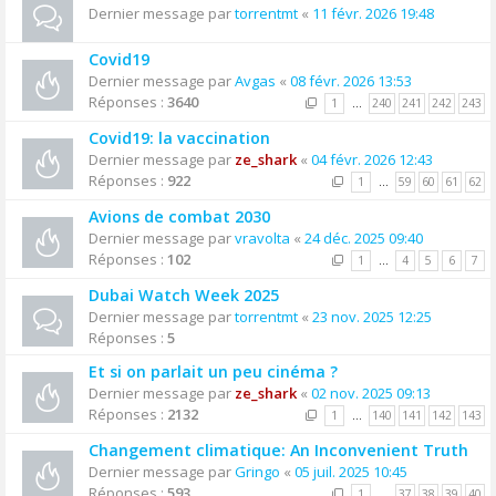
Dernier message par
torrentmt
«
11 févr. 2026 19:48
Covid19
Dernier message par
Avgas
«
08 févr. 2026 13:53
Réponses :
3640
1
…
240
241
242
243
Covid19: la vaccination
Dernier message par
ze_shark
«
04 févr. 2026 12:43
Réponses :
922
1
…
59
60
61
62
Avions de combat 2030
Dernier message par
vravolta
«
24 déc. 2025 09:40
Réponses :
102
1
…
4
5
6
7
Dubai Watch Week 2025
Dernier message par
torrentmt
«
23 nov. 2025 12:25
Réponses :
5
Et si on parlait un peu cinéma ?
Dernier message par
ze_shark
«
02 nov. 2025 09:13
Réponses :
2132
1
…
140
141
142
143
Changement climatique: An Inconvenient Truth
Dernier message par
Gringo
«
05 juil. 2025 10:45
Réponses :
593
1
…
37
38
39
40