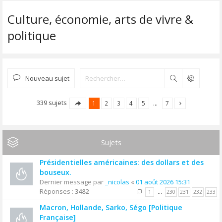
Culture, économie, arts de vivre &
politique
Nouveau sujet
Rechercher
339 sujets
1
2
3
4
5
…
7
Sujets
Présidentielles américaines: des dollars et des
bouseux.
Dernier message par
_nicolas
«
01 août 2026 15:31
Réponses :
3482
1
…
230
231
232
233
Macron, Hollande, Sarko, Ségo [Politique
Française]