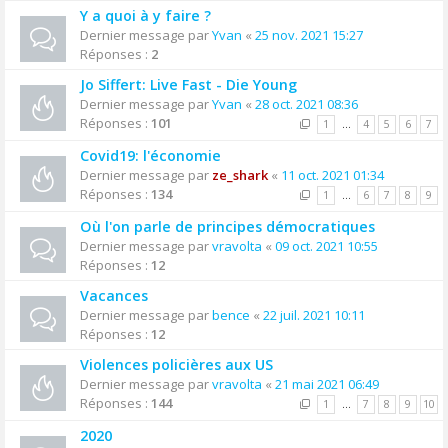
Y a quoi à y faire ?
Dernier message par
Yvan
«
25 nov. 2021 15:27
Réponses :
2
Jo Siffert: Live Fast - Die Young
Dernier message par
Yvan
«
28 oct. 2021 08:36
Réponses :
101
1
…
4
5
6
7
Covid19: l'économie
Dernier message par
ze_shark
«
11 oct. 2021 01:34
Réponses :
134
1
…
6
7
8
9
Où l'on parle de principes démocratiques
Dernier message par
vravolta
«
09 oct. 2021 10:55
Réponses :
12
Vacances
Dernier message par
bence
«
22 juil. 2021 10:11
Réponses :
12
Violences policières aux US
Dernier message par
vravolta
«
21 mai 2021 06:49
Réponses :
144
1
…
7
8
9
10
2020