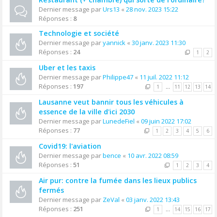
Dernier message par
Urs13
«
28 nov. 2023 15:22
Réponses :
8
Technologie et société
Dernier message par
yannick
«
30 janv. 2023 11:30
Réponses :
24
1
2
Uber et les taxis
Dernier message par
Philippe47
«
11 juil. 2022 11:12
Réponses :
197
1
…
11
12
13
14
Lausanne veut bannir tous les véhicules à
essence de la ville d'ici 2030
Dernier message par
LunedeFiel
«
09 juin 2022 17:02
Réponses :
77
1
2
3
4
5
6
Covid19: l'aviation
Dernier message par
bence
«
10 avr. 2022 08:59
Réponses :
51
1
2
3
4
Air pur: contre la fumée dans les lieux publics
fermés
Dernier message par
ZeVal
«
03 janv. 2022 13:43
Réponses :
251
1
…
14
15
16
17