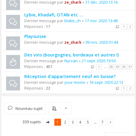
Dernier message par
ze_shark
«
31 déc. 2020 13:16
Lybie, Khadafi, OTAN etc ...
Dernier message par
blake_ch
«
17 nov. 2020 13:48
Réponses :
17
1
2
Playsuisse
Dernier message par
ze_shark
«
09 nov. 2020 01:44
Des vins (bourgognes, bordeaux et autres !)
Dernier message par
Nyrvan
«
21 sept. 2020 19:50
Réponses :
457
1
…
28
29
30
31
Réception d'appartement neuf en Suisse?
Dernier message par
your momo
«
16 sept. 2020 22:13
Réponses :
22
1
2
Nouveau sujet
339 sujets
1
2
3
4
5
…
7