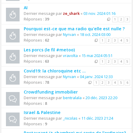
AI
Dernier message par
ze_shark
«
03 nov. 2024 01:16
Réponses :
39
1
2
3
Pourquoi est-ce que ma radio qu'elle est nulle ?
Dernier message par
Nyrvan
«
18 oct. 2024 03:00
Réponses :
62
1
2
3
4
5
Les porcs (le fil #metoo)
Dernier message par
vravolta
«
15 mai 2024 05:51
Réponses :
63
1
2
3
4
5
Covid19: la chloroquine etc ...
Dernier message par
Nyrvan
«
04 janv. 2024 12:33
Réponses :
78
1
2
3
4
5
6
Crowdfunding immobilier
Dernier message par
bentralala
«
20 déc. 2023 22:20
Réponses :
8
Israel & Palestine
Dernier message par
_nicolas
«
11 déc. 2023 21:24
Réponses :
9
Restaurant (+ chambre) qui sorte de l'ordinaire?