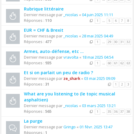
Rubrique littéraire
Dernier message par
_nicolas
«
04 juin 2025 11:11
Réponses :
110
1
…
5
6
7
8
EUR = CHF & Brexit
Dernier message par
_nicolas
«
28 mai 2025 04:49
Réponses :
477
1
…
29
30
31
32
Armes, auto-défense, etc ...
Dernier message par
vravolta
«
18 mai 2025 04:54
Réponses :
935
1
…
60
61
62
63
Et si on parlait un peu de radio ?
Dernier message par
ze_shark
«
03 mai 2025 09:09
Réponses :
31
1
2
3
What are you listening to (le topic musical
asphaltien)
Dernier message par
_nicolas
«
03 mars 2025 13:21
Réponses :
565
1
…
35
36
37
38
La purge
Dernier message par
Gringo
«
01 févr. 2025 13:47
Réponses :
1