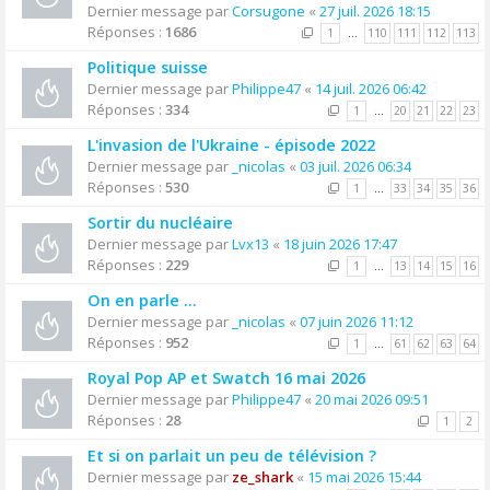
Dernier message par
Corsugone
«
27 juil. 2026 18:15
Réponses :
1686
1
…
110
111
112
113
Politique suisse
Dernier message par
Philippe47
«
14 juil. 2026 06:42
Réponses :
334
1
…
20
21
22
23
L'invasion de l'Ukraine - épisode 2022
Dernier message par
_nicolas
«
03 juil. 2026 06:34
Réponses :
530
1
…
33
34
35
36
Sortir du nucléaire
Dernier message par
Lvx13
«
18 juin 2026 17:47
Réponses :
229
1
…
13
14
15
16
On en parle ...
Dernier message par
_nicolas
«
07 juin 2026 11:12
Réponses :
952
1
…
61
62
63
64
Royal Pop AP et Swatch 16 mai 2026
Dernier message par
Philippe47
«
20 mai 2026 09:51
Réponses :
28
1
2
Et si on parlait un peu de télévision ?
Dernier message par
ze_shark
«
15 mai 2026 15:44