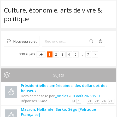
Culture, économie, arts de vivre &
politique
Nouveau sujet
Rechercher
339 sujets
1
2
3
4
5
…
7
Sujets
Présidentielles américaines: des dollars et des
bouseux.
Dernier message par
_nicolas
«
01 août 2026 15:31
Réponses :
3482
1
…
230
231
232
233
Macron, Hollande, Sarko, Ségo [Politique
Française]