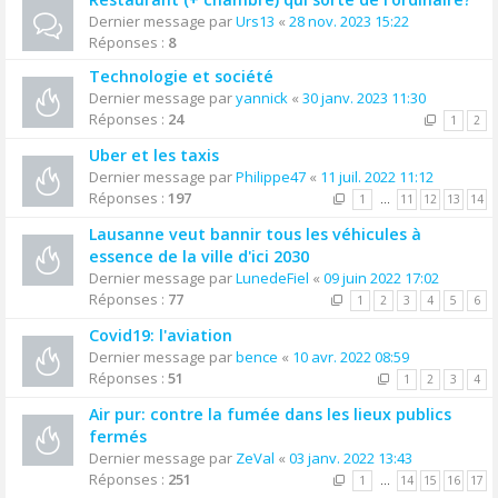
Dernier message par
Urs13
«
28 nov. 2023 15:22
Réponses :
8
Technologie et société
Dernier message par
yannick
«
30 janv. 2023 11:30
Réponses :
24
1
2
Uber et les taxis
Dernier message par
Philippe47
«
11 juil. 2022 11:12
Réponses :
197
1
…
11
12
13
14
Lausanne veut bannir tous les véhicules à
essence de la ville d'ici 2030
Dernier message par
LunedeFiel
«
09 juin 2022 17:02
Réponses :
77
1
2
3
4
5
6
Covid19: l'aviation
Dernier message par
bence
«
10 avr. 2022 08:59
Réponses :
51
1
2
3
4
Air pur: contre la fumée dans les lieux publics
fermés
Dernier message par
ZeVal
«
03 janv. 2022 13:43
Réponses :
251
1
…
14
15
16
17