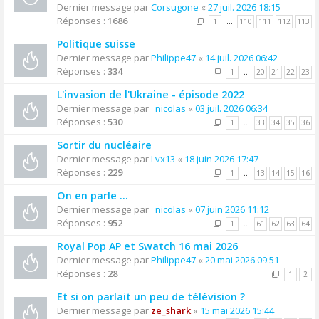
Dernier message par
Corsugone
«
27 juil. 2026 18:15
Réponses :
1686
1
…
110
111
112
113
Politique suisse
Dernier message par
Philippe47
«
14 juil. 2026 06:42
Réponses :
334
1
…
20
21
22
23
L'invasion de l'Ukraine - épisode 2022
Dernier message par
_nicolas
«
03 juil. 2026 06:34
Réponses :
530
1
…
33
34
35
36
Sortir du nucléaire
Dernier message par
Lvx13
«
18 juin 2026 17:47
Réponses :
229
1
…
13
14
15
16
On en parle ...
Dernier message par
_nicolas
«
07 juin 2026 11:12
Réponses :
952
1
…
61
62
63
64
Royal Pop AP et Swatch 16 mai 2026
Dernier message par
Philippe47
«
20 mai 2026 09:51
Réponses :
28
1
2
Et si on parlait un peu de télévision ?
Dernier message par
ze_shark
«
15 mai 2026 15:44