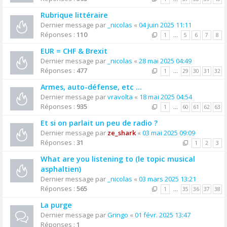
Rubrique littéraire
Dernier message par
_nicolas
«
04 juin 2025 11:11
Réponses :
110
1
…
5
6
7
8
EUR = CHF & Brexit
Dernier message par
_nicolas
«
28 mai 2025 04:49
Réponses :
477
1
…
29
30
31
32
Armes, auto-défense, etc ...
Dernier message par
vravolta
«
18 mai 2025 04:54
Réponses :
935
1
…
60
61
62
63
Et si on parlait un peu de radio ?
Dernier message par
ze_shark
«
03 mai 2025 09:09
Réponses :
31
1
2
3
What are you listening to (le topic musical
asphaltien)
Dernier message par
_nicolas
«
03 mars 2025 13:21
Réponses :
565
1
…
35
36
37
38
La purge
Dernier message par
Gringo
«
01 févr. 2025 13:47
Réponses :
1