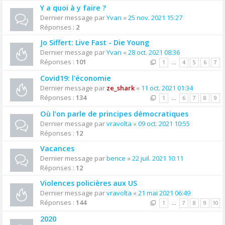
Y a quoi à y faire ?
Dernier message par
Yvan
«
25 nov. 2021 15:27
Réponses :
2
Jo Siffert: Live Fast - Die Young
Dernier message par
Yvan
«
28 oct. 2021 08:36
Réponses :
101
1
…
4
5
6
7
Covid19: l'économie
Dernier message par
ze_shark
«
11 oct. 2021 01:34
Réponses :
134
1
…
6
7
8
9
Où l'on parle de principes démocratiques
Dernier message par
vravolta
«
09 oct. 2021 10:55
Réponses :
12
Vacances
Dernier message par
bence
«
22 juil. 2021 10:11
Réponses :
12
Violences policières aux US
Dernier message par
vravolta
«
21 mai 2021 06:49
Réponses :
144
1
…
7
8
9
10
2020