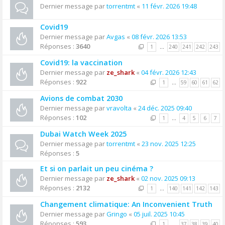
Dernier message par
torrentmt
«
11 févr. 2026 19:48
Covid19
Dernier message par
Avgas
«
08 févr. 2026 13:53
Réponses :
3640
1
…
240
241
242
243
Covid19: la vaccination
Dernier message par
ze_shark
«
04 févr. 2026 12:43
Réponses :
922
1
…
59
60
61
62
Avions de combat 2030
Dernier message par
vravolta
«
24 déc. 2025 09:40
Réponses :
102
1
…
4
5
6
7
Dubai Watch Week 2025
Dernier message par
torrentmt
«
23 nov. 2025 12:25
Réponses :
5
Et si on parlait un peu cinéma ?
Dernier message par
ze_shark
«
02 nov. 2025 09:13
Réponses :
2132
1
…
140
141
142
143
Changement climatique: An Inconvenient Truth
Dernier message par
Gringo
«
05 juil. 2025 10:45
Réponses :
593
1
…
37
38
39
40