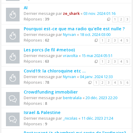
AI
Dernier message par
ze_shark
«
03 nov. 2024 01:16
Réponses :
39
1
2
3
Pourquoi est-ce que ma radio qu'elle est nulle ?
Dernier message par
Nyrvan
«
18 oct. 2024 03:00
Réponses :
62
1
2
3
4
5
Les porcs (le fil #metoo)
Dernier message par
vravolta
«
15 mai 2024 05:51
Réponses :
63
1
2
3
4
5
Covid19: la chloroquine etc ...
Dernier message par
Nyrvan
«
04 janv. 2024 12:33
Réponses :
78
1
2
3
4
5
6
Crowdfunding immobilier
Dernier message par
bentralala
«
20 déc. 2023 22:20
Réponses :
8
Israel & Palestine
Dernier message par
_nicolas
«
11 déc. 2023 21:24
Réponses :
9
Restaurant (+ chambre) qui sorte de l'ordinaire?