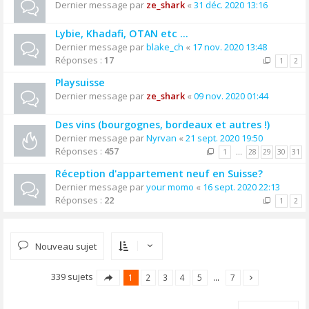
Dernier message par
ze_shark
«
31 déc. 2020 13:16
Lybie, Khadafi, OTAN etc ...
Dernier message par
blake_ch
«
17 nov. 2020 13:48
Réponses :
17
1
2
Playsuisse
Dernier message par
ze_shark
«
09 nov. 2020 01:44
Des vins (bourgognes, bordeaux et autres !)
Dernier message par
Nyrvan
«
21 sept. 2020 19:50
Réponses :
457
1
…
28
29
30
31
Réception d'appartement neuf en Suisse?
Dernier message par
your momo
«
16 sept. 2020 22:13
Réponses :
22
1
2
Nouveau sujet
339 sujets
1
2
3
4
5
…
7