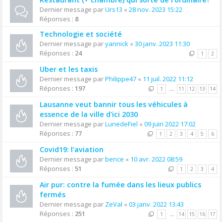
Dernier message par
Urs13
«
28 nov. 2023 15:22
Réponses :
8
Technologie et société
Dernier message par
yannick
«
30 janv. 2023 11:30
Réponses :
24
1
2
Uber et les taxis
Dernier message par
Philippe47
«
11 juil. 2022 11:12
Réponses :
197
1
…
11
12
13
14
Lausanne veut bannir tous les véhicules à
essence de la ville d'ici 2030
Dernier message par
LunedeFiel
«
09 juin 2022 17:02
Réponses :
77
1
2
3
4
5
6
Covid19: l'aviation
Dernier message par
bence
«
10 avr. 2022 08:59
Réponses :
51
1
2
3
4
Air pur: contre la fumée dans les lieux publics
fermés
Dernier message par
ZeVal
«
03 janv. 2022 13:43
Réponses :
251
1
…
14
15
16
17