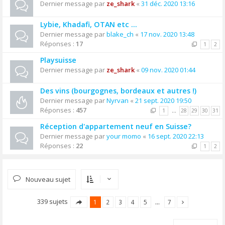
Dernier message par
ze_shark
«
31 déc. 2020 13:16
Lybie, Khadafi, OTAN etc ...
Dernier message par
blake_ch
«
17 nov. 2020 13:48
Réponses :
17
1
2
Playsuisse
Dernier message par
ze_shark
«
09 nov. 2020 01:44
Des vins (bourgognes, bordeaux et autres !)
Dernier message par
Nyrvan
«
21 sept. 2020 19:50
Réponses :
457
1
…
28
29
30
31
Réception d'appartement neuf en Suisse?
Dernier message par
your momo
«
16 sept. 2020 22:13
Réponses :
22
1
2
Nouveau sujet
339 sujets
1
2
3
4
5
…
7