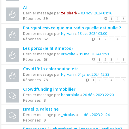
AI
Dernier message par
ze_shark
«
03 nov. 2024 01:16
Réponses :
39
1
2
3
Pourquoi est-ce que ma radio qu'elle est nulle ?
Dernier message par
Nyrvan
«
18 oct. 2024 03:00
Réponses :
62
1
2
3
4
5
Les porcs (le fil #metoo)
Dernier message par
vravolta
«
15 mai 2024 05:51
Réponses :
63
1
2
3
4
5
Covid19: la chloroquine etc ...
Dernier message par
Nyrvan
«
04 janv. 2024 12:33
Réponses :
78
1
2
3
4
5
6
Crowdfunding immobilier
Dernier message par
bentralala
«
20 déc. 2023 22:20
Réponses :
8
Israel & Palestine
Dernier message par
_nicolas
«
11 déc. 2023 21:24
Réponses :
9
Restaurant (+ chambre) qui sorte de l'ordinaire?