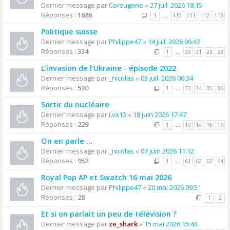
Dernier message par
Corsugone
«
27 juil. 2026 18:15
Réponses :
1686
1
…
110
111
112
113
Politique suisse
Dernier message par
Philippe47
«
14 juil. 2026 06:42
Réponses :
334
1
…
20
21
22
23
L'invasion de l'Ukraine - épisode 2022
Dernier message par
_nicolas
«
03 juil. 2026 06:34
Réponses :
530
1
…
33
34
35
36
Sortir du nucléaire
Dernier message par
Lvx13
«
18 juin 2026 17:47
Réponses :
229
1
…
13
14
15
16
On en parle ...
Dernier message par
_nicolas
«
07 juin 2026 11:12
Réponses :
952
1
…
61
62
63
64
Royal Pop AP et Swatch 16 mai 2026
Dernier message par
Philippe47
«
20 mai 2026 09:51
Réponses :
28
1
2
Et si on parlait un peu de télévision ?
Dernier message par
ze_shark
«
15 mai 2026 15:44