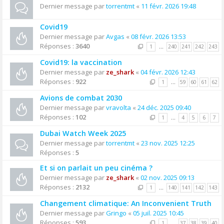
Dernier message par
torrentmt
«
11 févr. 2026 19:48
Covid19
Dernier message par
Avgas
«
08 févr. 2026 13:53
Réponses :
3640
1
…
240
241
242
243
Covid19: la vaccination
Dernier message par
ze_shark
«
04 févr. 2026 12:43
Réponses :
922
1
…
59
60
61
62
Avions de combat 2030
Dernier message par
vravolta
«
24 déc. 2025 09:40
Réponses :
102
1
…
4
5
6
7
Dubai Watch Week 2025
Dernier message par
torrentmt
«
23 nov. 2025 12:25
Réponses :
5
Et si on parlait un peu cinéma ?
Dernier message par
ze_shark
«
02 nov. 2025 09:13
Réponses :
2132
1
…
140
141
142
143
Changement climatique: An Inconvenient Truth
Dernier message par
Gringo
«
05 juil. 2025 10:45
Réponses :
593
1
…
37
38
39
40