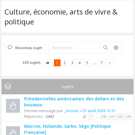
Culture, économie, arts de vivre &
politique
Nouveau sujet
Rechercher
339 sujets
1
2
3
4
5
…
7
Sujets
Présidentielles américaines: des dollars et des
bouseux.
Dernier message par
_nicolas
«
01 août 2026 15:31
Réponses :
3482
1
…
230
231
232
233
Macron, Hollande, Sarko, Ségo [Politique
Française]