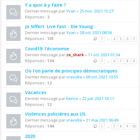
Y a quoi à y faire ?
Dernier message par
Yvan
«
25 nov. 2021 15:27
Réponses :
2
Jo Siffert: Live Fast - Die Young
Dernier message par
Yvan
«
28 oct. 2021 08:36
Réponses :
101
1
…
4
5
6
7
Covid19: l'économie
Dernier message par
ze_shark
«
11 oct. 2021 01:34
Réponses :
134
1
…
6
7
8
9
Où l'on parle de principes démocratiques
Dernier message par
vravolta
«
09 oct. 2021 10:55
Réponses :
12
Vacances
Dernier message par
bence
«
22 juil. 2021 10:11
Réponses :
12
Violences policières aux US
Dernier message par
vravolta
«
21 mai 2021 06:49
Réponses :
144
1
…
7
8
9
10
2020