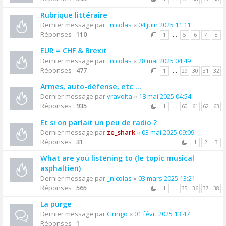
Rubrique littéraire
Dernier message par
_nicolas
«
04 juin 2025 11:11
Réponses :
110
1
…
5
6
7
8
EUR = CHF & Brexit
Dernier message par
_nicolas
«
28 mai 2025 04:49
Réponses :
477
1
…
29
30
31
32
Armes, auto-défense, etc ...
Dernier message par
vravolta
«
18 mai 2025 04:54
Réponses :
935
1
…
60
61
62
63
Et si on parlait un peu de radio ?
Dernier message par
ze_shark
«
03 mai 2025 09:09
Réponses :
31
1
2
3
What are you listening to (le topic musical
asphaltien)
Dernier message par
_nicolas
«
03 mars 2025 13:21
Réponses :
565
1
…
35
36
37
38
La purge
Dernier message par
Gringo
«
01 févr. 2025 13:47
Réponses :
1