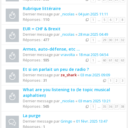
Rubrique littéraire
Dernier message par
_nicolas
«
04 juin 2025 11:11
Réponses :
110
1
…
5
6
7
8
EUR = CHF & Brexit
Dernier message par
_nicolas
«
28 mai 2025 04:49
Réponses :
477
1
…
29
30
31
32
Armes, auto-défense, etc ...
Dernier message par
vravolta
«
18 mai 2025 04:54
Réponses :
935
1
…
60
61
62
63
Et si on parlait un peu de radio ?
Dernier message par
ze_shark
«
03 mai 2025 09:09
Réponses :
31
1
2
3
What are you listening to (le topic musical
asphaltien)
Dernier message par
_nicolas
«
03 mars 2025 13:21
Réponses :
565
1
…
35
36
37
38
La purge
Dernier message par
Gringo
«
01 févr. 2025 13:47
Réponses :
1