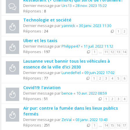
Dernier message par
Urs13
«
28 nov. 2023 15:22
Réponses :
8
Technologie et société
Dernier message par
yannick
«
30 janv. 2023 11:30
Réponses :
24
1
2
Uber et les taxis
Dernier message par
Philippe47
«
11 juil. 2022 11:12
Réponses :
197
1
…
11
12
13
14
Lausanne veut bannir tous les véhicules à
essence de la ville d'ici 2030
Dernier message par
LunedeFiel
«
09 juin 2022 17:02
Réponses :
77
1
2
3
4
5
6
Covid19: l'aviation
Dernier message par
bence
«
10 avr. 2022 08:59
Réponses :
51
1
2
3
4
Air pur: contre la fumée dans les lieux publics
fermés
Dernier message par
ZeVal
«
03 janv. 2022 13:43
Réponses :
251
1
…
14
15
16
17