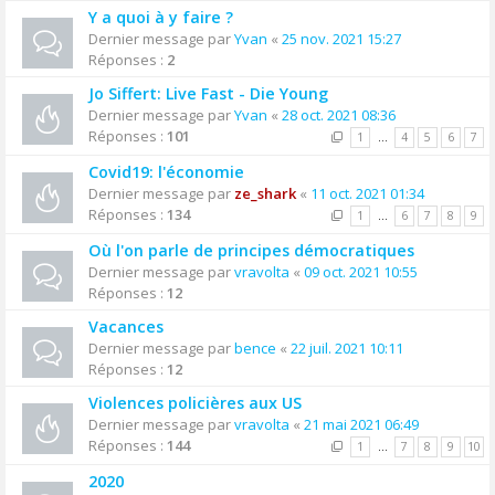
Y a quoi à y faire ?
Dernier message par
Yvan
«
25 nov. 2021 15:27
Réponses :
2
Jo Siffert: Live Fast - Die Young
Dernier message par
Yvan
«
28 oct. 2021 08:36
Réponses :
101
1
…
4
5
6
7
Covid19: l'économie
Dernier message par
ze_shark
«
11 oct. 2021 01:34
Réponses :
134
1
…
6
7
8
9
Où l'on parle de principes démocratiques
Dernier message par
vravolta
«
09 oct. 2021 10:55
Réponses :
12
Vacances
Dernier message par
bence
«
22 juil. 2021 10:11
Réponses :
12
Violences policières aux US
Dernier message par
vravolta
«
21 mai 2021 06:49
Réponses :
144
1
…
7
8
9
10
2020