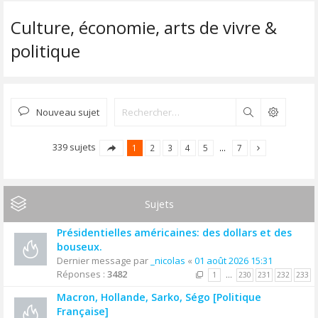
Culture, économie, arts de vivre &
politique
Nouveau sujet
Rechercher
339 sujets
1
2
3
4
5
…
7
Sujets
Présidentielles américaines: des dollars et des
bouseux.
Dernier message par
_nicolas
«
01 août 2026 15:31
Réponses :
3482
1
…
230
231
232
233
Macron, Hollande, Sarko, Ségo [Politique
Française]