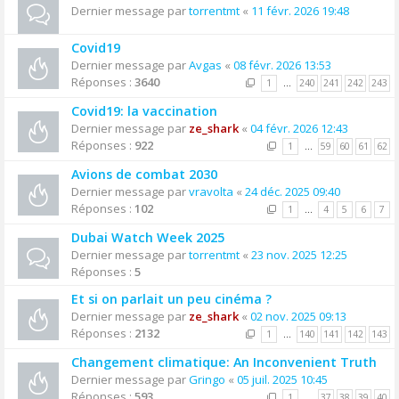
Dernier message par
torrentmt
«
11 févr. 2026 19:48
Covid19
Dernier message par
Avgas
«
08 févr. 2026 13:53
Réponses :
3640
1
…
240
241
242
243
Covid19: la vaccination
Dernier message par
ze_shark
«
04 févr. 2026 12:43
Réponses :
922
1
…
59
60
61
62
Avions de combat 2030
Dernier message par
vravolta
«
24 déc. 2025 09:40
Réponses :
102
1
…
4
5
6
7
Dubai Watch Week 2025
Dernier message par
torrentmt
«
23 nov. 2025 12:25
Réponses :
5
Et si on parlait un peu cinéma ?
Dernier message par
ze_shark
«
02 nov. 2025 09:13
Réponses :
2132
1
…
140
141
142
143
Changement climatique: An Inconvenient Truth
Dernier message par
Gringo
«
05 juil. 2025 10:45
Réponses :
593
1
…
37
38
39
40