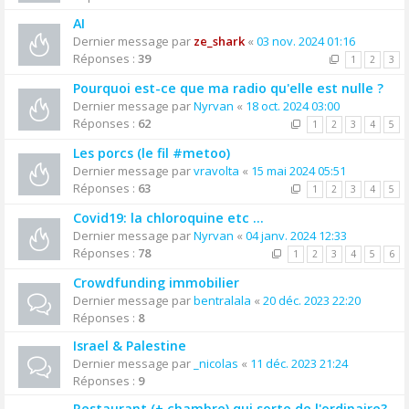
AI
Dernier message par
ze_shark
«
03 nov. 2024 01:16
Réponses :
39
1
2
3
Pourquoi est-ce que ma radio qu'elle est nulle ?
Dernier message par
Nyrvan
«
18 oct. 2024 03:00
Réponses :
62
1
2
3
4
5
Les porcs (le fil #metoo)
Dernier message par
vravolta
«
15 mai 2024 05:51
Réponses :
63
1
2
3
4
5
Covid19: la chloroquine etc ...
Dernier message par
Nyrvan
«
04 janv. 2024 12:33
Réponses :
78
1
2
3
4
5
6
Crowdfunding immobilier
Dernier message par
bentralala
«
20 déc. 2023 22:20
Réponses :
8
Israel & Palestine
Dernier message par
_nicolas
«
11 déc. 2023 21:24
Réponses :
9
Restaurant (+ chambre) qui sorte de l'ordinaire?