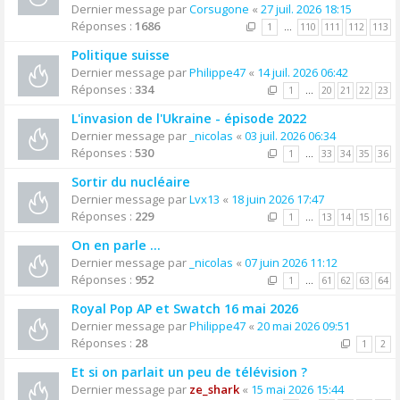
Dernier message par
Corsugone
«
27 juil. 2026 18:15
Réponses :
1686
1
…
110
111
112
113
Politique suisse
Dernier message par
Philippe47
«
14 juil. 2026 06:42
Réponses :
334
1
…
20
21
22
23
L'invasion de l'Ukraine - épisode 2022
Dernier message par
_nicolas
«
03 juil. 2026 06:34
Réponses :
530
1
…
33
34
35
36
Sortir du nucléaire
Dernier message par
Lvx13
«
18 juin 2026 17:47
Réponses :
229
1
…
13
14
15
16
On en parle ...
Dernier message par
_nicolas
«
07 juin 2026 11:12
Réponses :
952
1
…
61
62
63
64
Royal Pop AP et Swatch 16 mai 2026
Dernier message par
Philippe47
«
20 mai 2026 09:51
Réponses :
28
1
2
Et si on parlait un peu de télévision ?
Dernier message par
ze_shark
«
15 mai 2026 15:44