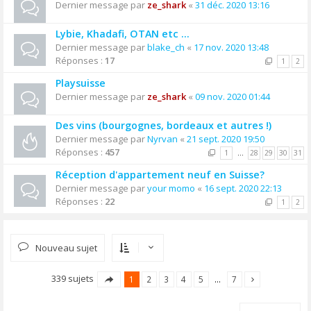
Dernier message par
ze_shark
«
31 déc. 2020 13:16
Lybie, Khadafi, OTAN etc ...
Dernier message par
blake_ch
«
17 nov. 2020 13:48
Réponses :
17
1
2
Playsuisse
Dernier message par
ze_shark
«
09 nov. 2020 01:44
Des vins (bourgognes, bordeaux et autres !)
Dernier message par
Nyrvan
«
21 sept. 2020 19:50
Réponses :
457
1
…
28
29
30
31
Réception d'appartement neuf en Suisse?
Dernier message par
your momo
«
16 sept. 2020 22:13
Réponses :
22
1
2
Nouveau sujet
339 sujets
1
2
3
4
5
…
7