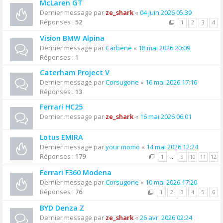
McLaren GT
Dernier message par
ze_shark
«
04 juin 2026 05:39
Réponses :
52
1
2
3
4
Vision BMW Alpina
Dernier message par
Carbene
«
18 mai 2026 20:09
Réponses :
1
Caterham Project V
Dernier message par
Corsugone
«
16 mai 2026 17:16
Réponses :
13
Ferrari HC25
Dernier message par
ze_shark
«
16 mai 2026 06:01
Lotus EMIRA
Dernier message par
your momo
«
14 mai 2026 12:24
Réponses :
179
1
…
9
10
11
12
Ferrari F360 Modena
Dernier message par
Corsugone
«
10 mai 2026 17:20
Réponses :
76
1
2
3
4
5
6
BYD Denza Z
Dernier message par
ze_shark
«
26 avr. 2026 02:24