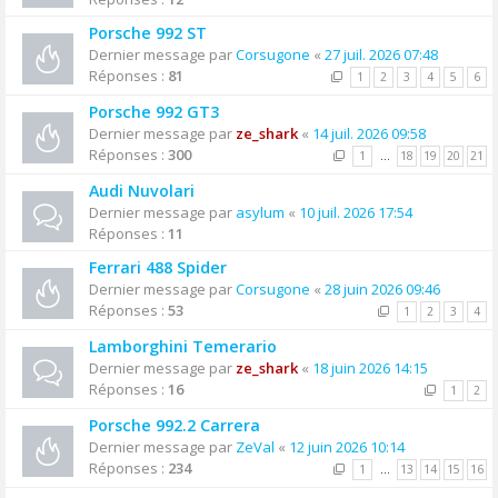
Porsche 992 ST
Dernier message par
Corsugone
«
27 juil. 2026 07:48
Réponses :
81
1
2
3
4
5
6
Porsche 992 GT3
Dernier message par
ze_shark
«
14 juil. 2026 09:58
Réponses :
300
1
…
18
19
20
21
Audi Nuvolari
Dernier message par
asylum
«
10 juil. 2026 17:54
Réponses :
11
Ferrari 488 Spider
Dernier message par
Corsugone
«
28 juin 2026 09:46
Réponses :
53
1
2
3
4
Lamborghini Temerario
Dernier message par
ze_shark
«
18 juin 2026 14:15
Réponses :
16
1
2
Porsche 992.2 Carrera
Dernier message par
ZeVal
«
12 juin 2026 10:14
Réponses :
234
1
…
13
14
15
16