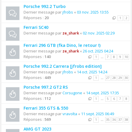
Porsche 992.2 Turbo
Dernier message par
jfrobs
«
03 nov. 2025 13:55
Réponses :
20
1
2
Ferrari SC40
Dernier message par
ze_shark
«
02 nov. 2025 02:29
Ferrari 296 GTB (fka Dino, le retour !)
Dernier message par
ze_shark
«
26 oct. 2025 04:24
Réponses :
140
1
…
7
8
9
10
Porsche 992.2 Carrera [jfrobs edition]
Dernier message par
jfrobs
«
14 oct. 2025 14:24
Réponses :
449
1
…
27
28
29
30
Porsche 997.2 GT2 RS
Dernier message par
Corsugone
«
14 sept. 2025 17:35
Réponses :
112
1
…
5
6
7
8
Ferrari 355 GTS & 550
Dernier message par
vravolta
«
11 sept. 2025 06:49
Réponses :
569
1
…
35
36
37
38
AMG GT 2023