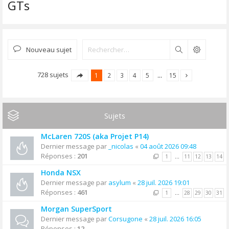
GTs
Nouveau sujet
Rechercher
728 sujets
1
2
3
4
5
…
15
Sujets
McLaren 720S (aka Projet P14)
Dernier message par
_nicolas
«
04 août 2026 09:48
Réponses :
201
1
…
11
12
13
14
Honda NSX
Dernier message par
asylum
«
28 juil. 2026 19:01
Réponses :
461
1
…
28
29
30
31
Morgan SuperSport
Dernier message par
Corsugone
«
28 juil. 2026 16:05
Réponses :
12