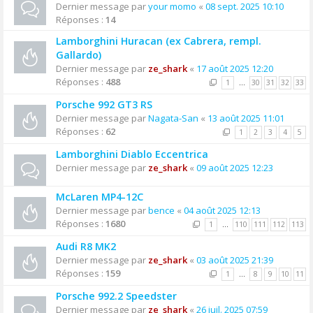
Dernier message par
your momo
«
08 sept. 2025 10:10
Réponses :
14
Lamborghini Huracan (ex Cabrera, rempl.
Gallardo)
Dernier message par
ze_shark
«
17 août 2025 12:20
Réponses :
488
1
…
30
31
32
33
Porsche 992 GT3 RS
Dernier message par
Nagata-San
«
13 août 2025 11:01
Réponses :
62
1
2
3
4
5
Lamborghini Diablo Eccentrica
Dernier message par
ze_shark
«
09 août 2025 12:23
McLaren MP4-12C
Dernier message par
bence
«
04 août 2025 12:13
Réponses :
1680
1
…
110
111
112
113
Audi R8 MK2
Dernier message par
ze_shark
«
03 août 2025 21:39
Réponses :
159
1
…
8
9
10
11
Porsche 992.2 Speedster
Dernier message par
ze_shark
«
26 juil. 2025 07:59