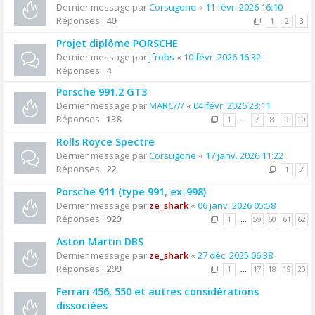
Dernier message par
Corsugone
«
11 févr. 2026 16:10
Réponses :
40
1
2
3
Projet diplôme PORSCHE
Dernier message par
jfrobs
«
10 févr. 2026 16:32
Réponses :
4
Porsche 991.2 GT3
Dernier message par
MARC///
«
04 févr. 2026 23:11
Réponses :
138
1
…
7
8
9
10
Rolls Royce Spectre
Dernier message par
Corsugone
«
17 janv. 2026 11:22
Réponses :
22
1
2
Porsche 911 (type 991, ex-998)
Dernier message par
ze_shark
«
06 janv. 2026 05:58
Réponses :
929
1
…
59
60
61
62
Aston Martin DBS
Dernier message par
ze_shark
«
27 déc. 2025 06:38
Réponses :
299
1
…
17
18
19
20
Ferrari 456, 550 et autres considérations
dissociées