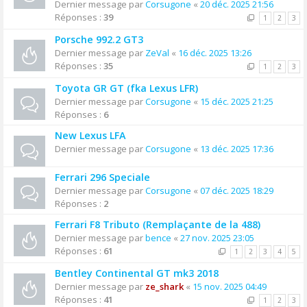
Dernier message par
Corsugone
«
20 déc. 2025 21:56
Réponses :
39
1
2
3
Porsche 992.2 GT3
Dernier message par
ZeVal
«
16 déc. 2025 13:26
Réponses :
35
1
2
3
Toyota GR GT (fka Lexus LFR)
Dernier message par
Corsugone
«
15 déc. 2025 21:25
Réponses :
6
New Lexus LFA
Dernier message par
Corsugone
«
13 déc. 2025 17:36
Ferrari 296 Speciale
Dernier message par
Corsugone
«
07 déc. 2025 18:29
Réponses :
2
Ferrari F8 Tributo (Remplaçante de la 488)
Dernier message par
bence
«
27 nov. 2025 23:05
Réponses :
61
1
2
3
4
5
Bentley Continental GT mk3 2018
Dernier message par
ze_shark
«
15 nov. 2025 04:49
Réponses :
41
1
2
3