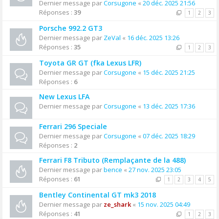
Dernier message par
Corsugone
«
20 déc. 2025 21:56
Réponses :
39
1
2
3
Porsche 992.2 GT3
Dernier message par
ZeVal
«
16 déc. 2025 13:26
Réponses :
35
1
2
3
Toyota GR GT (fka Lexus LFR)
Dernier message par
Corsugone
«
15 déc. 2025 21:25
Réponses :
6
New Lexus LFA
Dernier message par
Corsugone
«
13 déc. 2025 17:36
Ferrari 296 Speciale
Dernier message par
Corsugone
«
07 déc. 2025 18:29
Réponses :
2
Ferrari F8 Tributo (Remplaçante de la 488)
Dernier message par
bence
«
27 nov. 2025 23:05
Réponses :
61
1
2
3
4
5
Bentley Continental GT mk3 2018
Dernier message par
ze_shark
«
15 nov. 2025 04:49
Réponses :
41
1
2
3