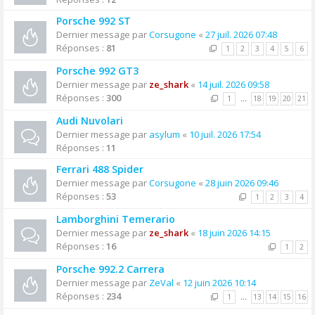
Porsche 992 ST
Dernier message par
Corsugone
«
27 juil. 2026 07:48
Réponses :
81
1
2
3
4
5
6
Porsche 992 GT3
Dernier message par
ze_shark
«
14 juil. 2026 09:58
Réponses :
300
1
…
18
19
20
21
Audi Nuvolari
Dernier message par
asylum
«
10 juil. 2026 17:54
Réponses :
11
Ferrari 488 Spider
Dernier message par
Corsugone
«
28 juin 2026 09:46
Réponses :
53
1
2
3
4
Lamborghini Temerario
Dernier message par
ze_shark
«
18 juin 2026 14:15
Réponses :
16
1
2
Porsche 992.2 Carrera
Dernier message par
ZeVal
«
12 juin 2026 10:14
Réponses :
234
1
…
13
14
15
16