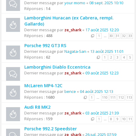
Dernier message par
your momo
«
08 sept. 2025 10:10
Réponses :
14
Lamborghini Huracan (ex Cabrera, rempl.
Gallardo)
Dernier message par
ze_shark
«
17 août 2025 12:20
Réponses :
488
1
…
30
31
32
33
Porsche 992 GT3 RS
Dernier message par
Nagata-San
«
13 août 2025 11:01
Réponses :
62
1
2
3
4
5
Lamborghini Diablo Eccentrica
Dernier message par
ze_shark
«
09 août 2025 12:23
McLaren MP4-12C
Dernier message par
bence
«
04 août 2025 12:13
Réponses :
1680
1
…
110
111
112
113
Audi R8 MK2
Dernier message par
ze_shark
«
03 août 2025 21:39
Réponses :
159
1
…
8
9
10
11
Porsche 992.2 Speedster
Dernier message par
ze_shark
«
26 juil. 2025 07:59