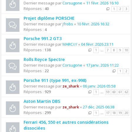
Dernier message par
Corsugone
«
11 févr. 2026 16:10
Réponses :
40
1
2
3
Projet diplôme PORSCHE
Dernier message par
jfrobs
«
10 févr. 2026 16:32
Réponses :
4
Porsche 991.2 GT3
Dernier message par
MARC///
«
04 févr. 2026 23:11
Réponses :
138
1
…
7
8
9
10
Rolls Royce Spectre
Dernier message par
Corsugone
«
17 janv. 2026 11:22
Réponses :
22
1
2
Porsche 911 (type 991, ex-998)
Dernier message par
ze_shark
«
06 janv. 2026 05:58
Réponses :
929
1
…
59
60
61
62
Aston Martin DBS
Dernier message par
ze_shark
«
27 déc. 2025 06:38
Réponses :
299
1
…
17
18
19
20
Ferrari 456, 550 et autres considérations
dissociées