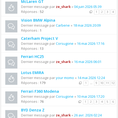
McLaren GT
Dernier message par
ze_shark
«
04 juin 2026 05:39
Réponses :
52
1
2
3
4
Vision BMW Alpina
Dernier message par
Carbene
«
18 mai 2026 20:09
Réponses :
1
Caterham Project V
Dernier message par
Corsugone
«
16 mai 2026 17:16
Réponses :
13
Ferrari HC25
Dernier message par
ze_shark
«
16 mai 2026 06:01
Lotus EMIRA
Dernier message par
your momo
«
14 mai 2026 12:24
Réponses :
179
1
…
9
10
11
12
Ferrari F360 Modena
Dernier message par
Corsugone
«
10 mai 2026 17:20
Réponses :
76
1
2
3
4
5
6
BYD Denza Z
Dernier message par
ze_shark
«
26 avr. 2026 02:24