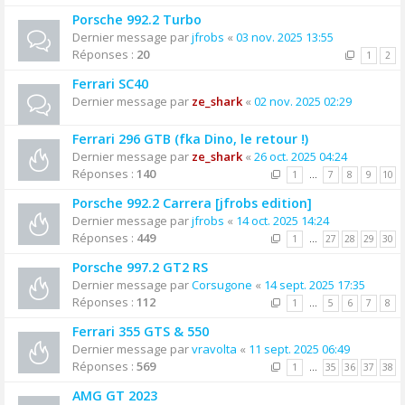
Porsche 992.2 Turbo
Dernier message par
jfrobs
«
03 nov. 2025 13:55
Réponses :
20
1
2
Ferrari SC40
Dernier message par
ze_shark
«
02 nov. 2025 02:29
Ferrari 296 GTB (fka Dino, le retour !)
Dernier message par
ze_shark
«
26 oct. 2025 04:24
Réponses :
140
1
…
7
8
9
10
Porsche 992.2 Carrera [jfrobs edition]
Dernier message par
jfrobs
«
14 oct. 2025 14:24
Réponses :
449
1
…
27
28
29
30
Porsche 997.2 GT2 RS
Dernier message par
Corsugone
«
14 sept. 2025 17:35
Réponses :
112
1
…
5
6
7
8
Ferrari 355 GTS & 550
Dernier message par
vravolta
«
11 sept. 2025 06:49
Réponses :
569
1
…
35
36
37
38
AMG GT 2023