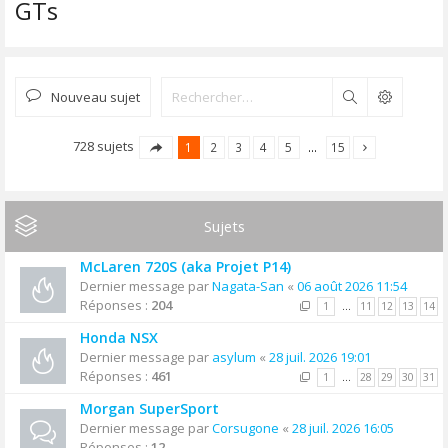
GTs
Nouveau sujet
Rechercher
728 sujets
1
2
3
4
5
…
15
Sujets
McLaren 720S (aka Projet P14)
Dernier message par
Nagata-San
«
06 août 2026 11:54
Réponses :
204
1
…
11
12
13
14
Honda NSX
Dernier message par
asylum
«
28 juil. 2026 19:01
Réponses :
461
1
…
28
29
30
31
Morgan SuperSport
Dernier message par
Corsugone
«
28 juil. 2026 16:05
Réponses :
12