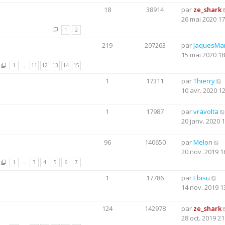
18
38914
par
ze_shark
26 mai 2020 17
1
2
219
207263
par
JaquesMar
15 mai 2020 18
1
…
11
12
13
14
15
1
17311
par
Thierry
10 avr. 2020 1
1
17987
par
vravolta
20 janv. 2020 
96
140650
par
Melon
20 nov. 2019 1
1
…
3
4
5
6
7
1
17786
par
Ebisu
14 nov. 2019 1
124
142978
par
ze_shark
28 oct. 2019 21