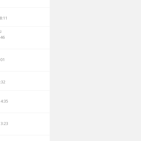
8:11
:46
:01
:32
14:35
13:23