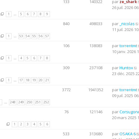
133
140322
par
ze_shark
26 juil. 2026 06
1
…
5
6
7
8
9
840
498033
par
_nicolas
11 juil. 2026 10
1
…
53
54
55
56
57
106
138083
par
torrentmt
10 janv. 2026 
1
…
4
5
6
7
8
309
237108
par
Huntox
23 déc. 2025 2
1
…
17
18
19
20
21
3772
1941352
par
torrentmt
09 juil. 2025 06
1
…
248
249
250
251
252
76
121146
par
Corsugon
20 mars 2025 
1
2
3
4
5
6
533
313680
par
OSAKA 6