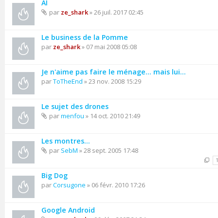
AI
par
ze_shark
» 26 juil. 2017 02:45
Le business de la Pomme
par
ze_shark
» 07 mai 2008 05:08
Je n'aime pas faire le ménage... mais lui...
par
ToTheEnd
» 23 nov. 2008 15:29
Le sujet des drones
par
menfou
» 14 oct. 2010 21:49
Les montres...
par
SebM
» 28 sept. 2005 17:48
Big Dog
par
Corsugone
» 06 févr. 2010 17:26
Google Android