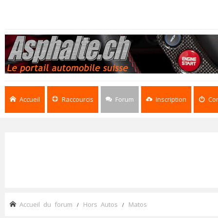
Accueil
Raccourcis
Forum
Inscription
Co
Accueil du forum
Hors Autos
Matos