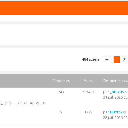
484 sujets
1
2
Réponses
Vues
Dernier mess
743
605497
par
_nicolas
31 juil. 2026 05
1
…
46
47
48
49
50
5
1395
par
Huntox
28 juil. 2026 09