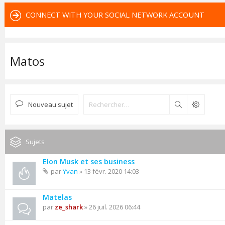
CONNECT WITH YOUR SOCIAL NETWORK ACCOUNT
Matos
Nouveau sujet
Rechercher
Sujets
Elon Musk et ses business
par
Yvan
» 13 févr. 2020 14:03
Matelas
par
ze_shark
» 26 juil. 2026 06:44