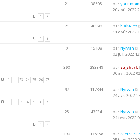
21
38605
par
your mom
20 août 2022 2
1
2
21
40890
par
blake_ch
11 août 2022 1
1
2
0
15108
par
Nyrvan
02 juil. 2022 12
390
283348
par
ze_shark
30 avr. 2022 0
1
…
23
24
25
26
27
97
117844
par
Nyrvan
24 avr. 2022 1
1
…
3
4
5
6
7
25
43034
par
Nyrvan
24 févr. 2022 0
1
2
190
176358
par
AFerreira
25 janv. 2022 