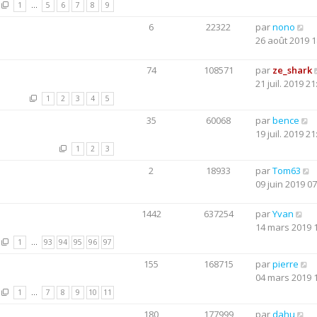
1
…
5
6
7
8
9
6
22322
par
nono
26 août 2019 1
74
108571
par
ze_shark
21 juil. 2019 21
1
2
3
4
5
35
60068
par
bence
19 juil. 2019 21
1
2
3
2
18933
par
Tom63
09 juin 2019 07
1442
637254
par
Yvan
14 mars 2019 
1
…
93
94
95
96
97
155
168715
par
pierre
04 mars 2019 
1
…
7
8
9
10
11
180
177999
par
dahu