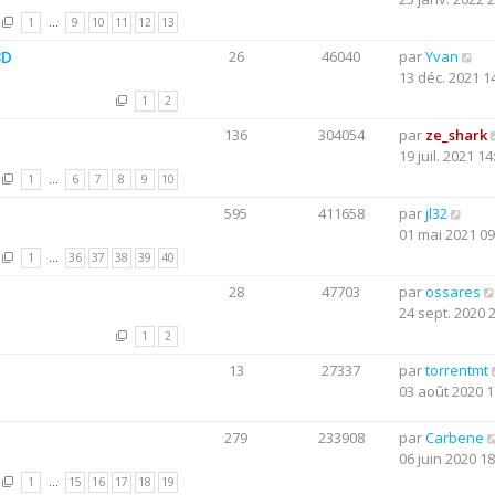
1
…
9
10
11
12
13
3D
26
46040
par
Yvan
13 déc. 2021 1
1
2
136
304054
par
ze_shark
19 juil. 2021 14
1
…
6
7
8
9
10
595
411658
par
jl32
01 mai 2021 09
1
…
36
37
38
39
40
28
47703
par
ossares
24 sept. 2020 
1
2
13
27337
par
torrentmt
03 août 2020 1
279
233908
par
Carbene
06 juin 2020 18
1
…
15
16
17
18
19