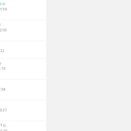
o
1:59
2:03
:22
2:10
7:38
0:37
PT
21:29