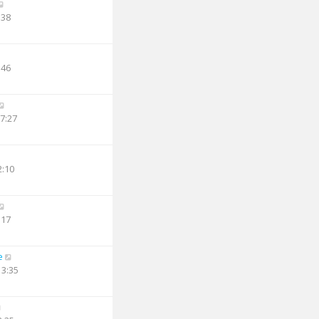
:38
:46
17:27
2:10
:17
e
13:35