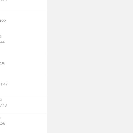
4:22
:44
:36
21:47
7:13
:56