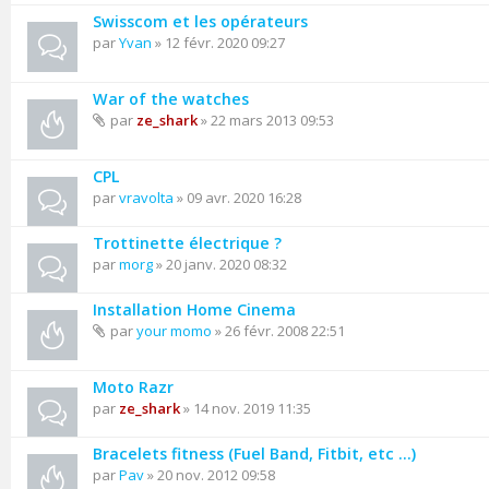
Swisscom et les opérateurs
par
Yvan
» 12 févr. 2020 09:27
War of the watches
par
ze_shark
» 22 mars 2013 09:53
CPL
par
vravolta
» 09 avr. 2020 16:28
Trottinette électrique ?
par
morg
» 20 janv. 2020 08:32
Installation Home Cinema
par
your momo
» 26 févr. 2008 22:51
Moto Razr
par
ze_shark
» 14 nov. 2019 11:35
Bracelets fitness (Fuel Band, Fitbit, etc ...)
par
Pav
» 20 nov. 2012 09:58