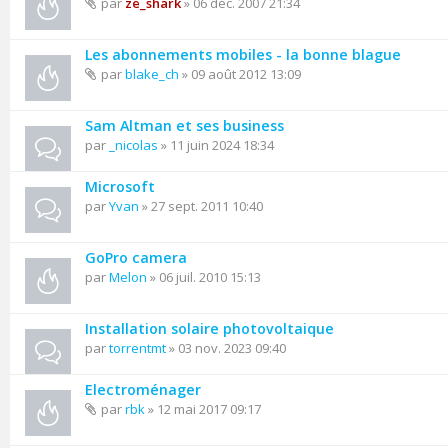
par
ze_shark
» 06 déc. 2007 21:34
Les abonnements mobiles - la bonne blague
par
blake_ch
» 09 août 2012 13:09
Sam Altman et ses business
par
_nicolas
» 11 juin 2024 18:34
Microsoft
par
Yvan
» 27 sept. 2011 10:40
GoPro camera
par
Melon
» 06 juil. 2010 15:13
Installation solaire photovoltaique
par
torrentmt
» 03 nov. 2023 09:40
Electroménager
par
rbk
» 12 mai 2017 09:17