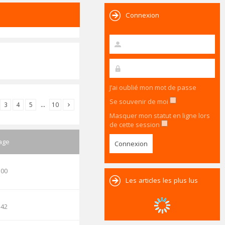
Connexion
J’ai oublié mon mot de passe
Se souvenir de moi
3
4
5
…
10
Masquer mon statut en ligne lors
de cette session
age
:00
Les articles les plus lus
:42