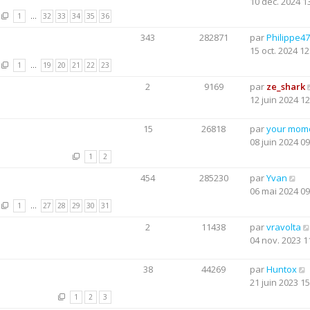
10 déc. 2024 1
1
…
32
33
34
35
36
343
282871
par
Philippe47
15 oct. 2024 12
1
…
19
20
21
22
23
2
9169
par
ze_shark
12 juin 2024 12
15
26818
par
your mom
08 juin 2024 09
1
2
454
285230
par
Yvan
06 mai 2024 09
1
…
27
28
29
30
31
2
11438
par
vravolta
04 nov. 2023 1
38
44269
par
Huntox
21 juin 2023 15
1
2
3