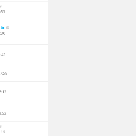
:53
tin
:30
2:42
17:59
6:13
3:52
:16