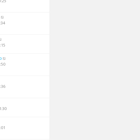
3:25
:34
:15
o
:50
:36
1:30
:01