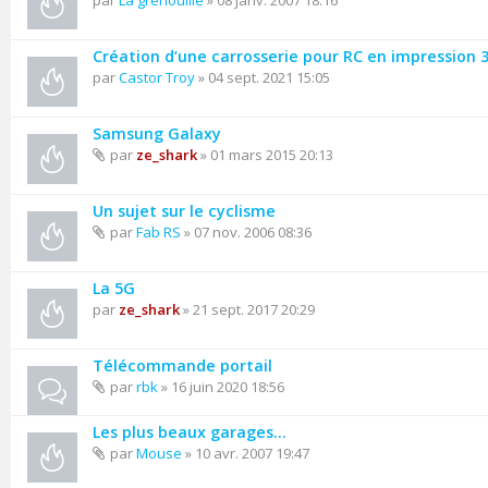
par
La grenouille
» 08 janv. 2007 18:16
Création d’une carrosserie pour RC en impression 
par
Castor Troy
» 04 sept. 2021 15:05
Samsung Galaxy
par
ze_shark
» 01 mars 2015 20:13
Un sujet sur le cyclisme
par
Fab RS
» 07 nov. 2006 08:36
La 5G
par
ze_shark
» 21 sept. 2017 20:29
Télécommande portail
par
rbk
» 16 juin 2020 18:56
Les plus beaux garages...
par
Mouse
» 10 avr. 2007 19:47