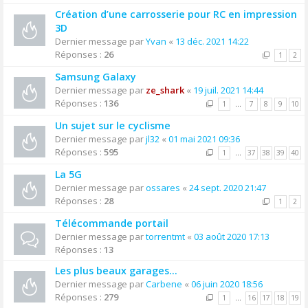
Création d’une carrosserie pour RC en impression
3D
Dernier message par
Yvan
«
13 déc. 2021 14:22
Réponses :
26
1
2
Samsung Galaxy
Dernier message par
ze_shark
«
19 juil. 2021 14:44
Réponses :
136
1
…
7
8
9
10
Un sujet sur le cyclisme
Dernier message par
jl32
«
01 mai 2021 09:36
Réponses :
595
1
…
37
38
39
40
La 5G
Dernier message par
ossares
«
24 sept. 2020 21:47
Réponses :
28
1
2
Télécommande portail
Dernier message par
torrentmt
«
03 août 2020 17:13
Réponses :
13
Les plus beaux garages...
Dernier message par
Carbene
«
06 juin 2020 18:56
Réponses :
279
1
…
16
17
18
19