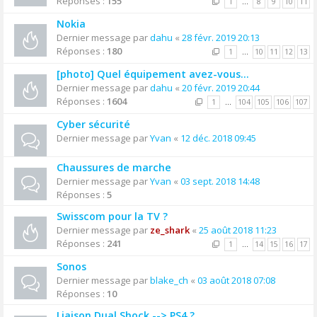
Réponses :
155
1
…
8
9
10
11
Nokia
Dernier message par
dahu
«
28 févr. 2019 20:13
Réponses :
180
1
…
10
11
12
13
[photo] Quel équipement avez-vous...
Dernier message par
dahu
«
20 févr. 2019 20:44
Réponses :
1604
1
…
104
105
106
107
Cyber sécurité
Dernier message par
Yvan
«
12 déc. 2018 09:45
Chaussures de marche
Dernier message par
Yvan
«
03 sept. 2018 14:48
Réponses :
5
Swisscom pour la TV ?
Dernier message par
ze_shark
«
25 août 2018 11:23
Réponses :
241
1
…
14
15
16
17
Sonos
Dernier message par
blake_ch
«
03 août 2018 07:08
Réponses :
10
Liaison Dual Shock --> PS4 ?