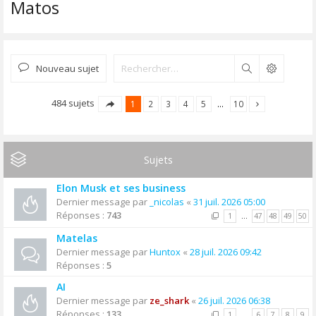
Matos
Nouveau sujet
Rechercher
484 sujets
1
2
3
4
5
…
10
Sujets
Elon Musk et ses business
Dernier message par
_nicolas
«
31 juil. 2026 05:00
Réponses :
743
1
…
47
48
49
50
Matelas
Dernier message par
Huntox
«
28 juil. 2026 09:42
Réponses :
5
AI
Dernier message par
ze_shark
«
26 juil. 2026 06:38
Réponses :
133
1
…
6
7
8
9