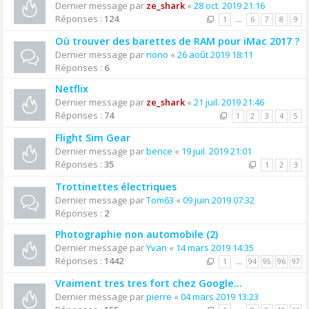
Dernier message par
ze_shark
«
28 oct. 2019 21:16
Réponses :
124
1
…
6
7
8
9
Où trouver des barettes de RAM pour iMac 2017 ?
Dernier message par
nono
«
26 août 2019 18:11
Réponses :
6
Netflix
Dernier message par
ze_shark
«
21 juil. 2019 21:46
Réponses :
74
1
2
3
4
5
Flight Sim Gear
Dernier message par
bence
«
19 juil. 2019 21:01
Réponses :
35
1
2
3
Trottinettes électriques
Dernier message par
Tom63
«
09 juin 2019 07:32
Réponses :
2
Photographie non automobile (2)
Dernier message par
Yvan
«
14 mars 2019 14:35
Réponses :
1442
1
…
94
95
96
97
Vraiment tres tres fort chez Google...
Dernier message par
pierre
«
04 mars 2019 13:23