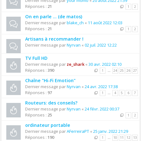
Dernier message par
your momo
«
20 août 2022 21:59
Réponses :
21
1
2
On en parle ... (de matos)
Dernier message par
blake_ch
«
11 août 2022 12:03
Réponses :
21
1
2
Artisans à recommander !
Dernier message par
Nyrvan
«
02 juil. 2022 12:22
TV Full HD
Dernier message par
ze_shark
«
30 avr. 2022 02:10
Réponses :
390
1
…
24
25
26
27
Chaîne "Hi-Fi Emotion"
Dernier message par
Nyrvan
«
24 avr. 2022 17:38
Réponses :
97
1
…
4
5
6
7
Routeurs: des conseils?
Dernier message par
Nyrvan
«
24 févr. 2022 00:37
Réponses :
25
1
2
ordinateur portable
Dernier message par
AFerreiraPT
«
25 janv. 2022 21:29
Réponses :
190
1
…
10
11
12
13