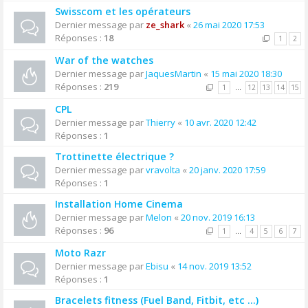
Swisscom et les opérateurs
Dernier message par
ze_shark
«
26 mai 2020 17:53
Réponses :
18
1
2
War of the watches
Dernier message par
JaquesMartin
«
15 mai 2020 18:30
Réponses :
219
1
…
12
13
14
15
CPL
Dernier message par
Thierry
«
10 avr. 2020 12:42
Réponses :
1
Trottinette électrique ?
Dernier message par
vravolta
«
20 janv. 2020 17:59
Réponses :
1
Installation Home Cinema
Dernier message par
Melon
«
20 nov. 2019 16:13
Réponses :
96
1
…
4
5
6
7
Moto Razr
Dernier message par
Ebisu
«
14 nov. 2019 13:52
Réponses :
1
Bracelets fitness (Fuel Band, Fitbit, etc ...)