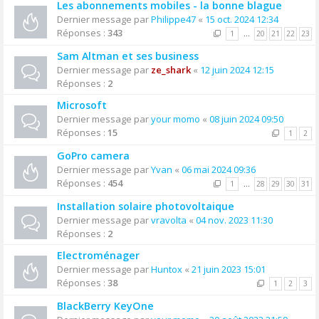
Les abonnements mobiles - la bonne blague
Dernier message par
Philippe47
«
15 oct. 2024 12:34
Réponses :
343
1
…
20
21
22
23
Sam Altman et ses business
Dernier message par
ze_shark
«
12 juin 2024 12:15
Réponses :
2
Microsoft
Dernier message par
your momo
«
08 juin 2024 09:50
Réponses :
15
1
2
GoPro camera
Dernier message par
Yvan
«
06 mai 2024 09:36
Réponses :
454
1
…
28
29
30
31
Installation solaire photovoltaique
Dernier message par
vravolta
«
04 nov. 2023 11:30
Réponses :
2
Electroménager
Dernier message par
Huntox
«
21 juin 2023 15:01
Réponses :
38
1
2
3
BlackBerry KeyOne