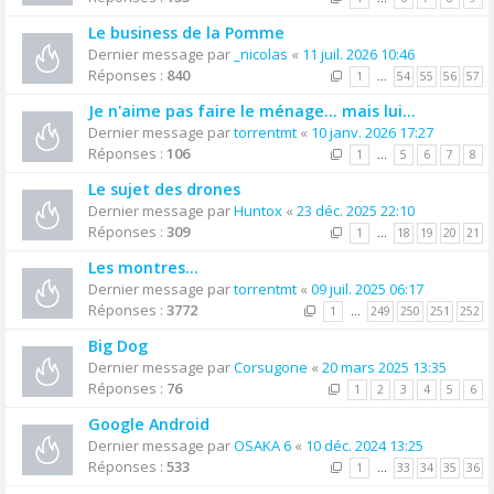
Le business de la Pomme
Dernier message par
_nicolas
«
11 juil. 2026 10:46
Réponses :
840
1
…
54
55
56
57
Je n'aime pas faire le ménage... mais lui...
Dernier message par
torrentmt
«
10 janv. 2026 17:27
Réponses :
106
1
…
5
6
7
8
Le sujet des drones
Dernier message par
Huntox
«
23 déc. 2025 22:10
Réponses :
309
1
…
18
19
20
21
Les montres...
Dernier message par
torrentmt
«
09 juil. 2025 06:17
Réponses :
3772
1
…
249
250
251
252
Big Dog
Dernier message par
Corsugone
«
20 mars 2025 13:35
Réponses :
76
1
2
3
4
5
6
Google Android
Dernier message par
OSAKA 6
«
10 déc. 2024 13:25
Réponses :
533
1
…
33
34
35
36