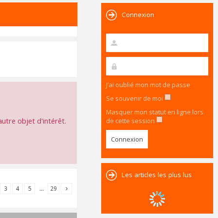
Connexion
J’ai oublié mon mot de passe
Se souvenir de moi
Masquer mon statut en ligne lors
utre objet d'intérêt.
de cette session
Les articles les plus lus
3
4
5
…
29