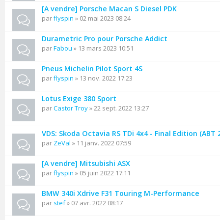
[A vendre] Porsche Macan S Diesel PDK
par
flyspin
» 02 mai 2023 08:24
Durametric Pro pour Porsche Addict
par
Fabou
» 13 mars 2023 10:51
Pneus Michelin Pilot Sport 4S
par
flyspin
» 13 nov. 2022 17:23
Lotus Exige 380 Sport
par
Castor Troy
» 22 sept. 2022 13:27
VDS: Skoda Octavia RS TDi 4x4 - Final Edition (ABT 
par
ZeVal
» 11 janv. 2022 07:59
[A vendre] Mitsubishi ASX
par
flyspin
» 05 juin 2022 17:11
BMW 340i Xdrive F31 Touring M-Performance
par
stef
» 07 avr. 2022 08:17