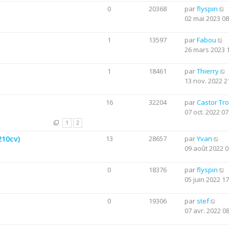
0
20368
par
flyspin
02 mai 2023 08
1
13597
par
Fabou
26 mars 2023 
1
18461
par
Thierry
13 nov. 2022 2
16
32204
par
Castor Tr
07 oct. 2022 07
1
2
210cv)
13
28657
par
Yvan
09 août 2022 0
0
18376
par
flyspin
05 juin 2022 17
0
19306
par
stef
07 avr. 2022 0