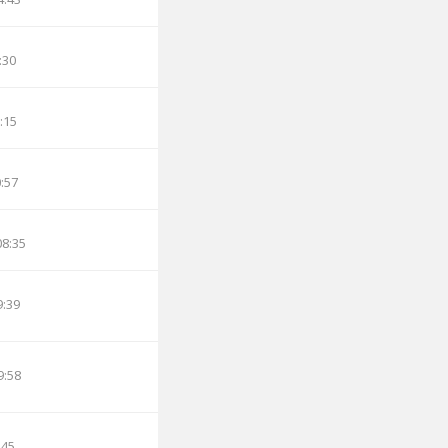
:30
:15
0:57
08:35
9:39
9:58
:45