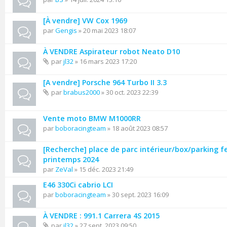
[À vendre] VW Cox 1969
par
Gengis
» 20 mai 2023 18:07
À VENDRE Aspirateur robot Neato D10
par
jl32
» 16 mars 2023 17:20
[A vendre] Porsche 964 Turbo II 3.3
par
brabus2000
» 30 oct. 2023 22:39
Vente moto BMW M1000RR
par
boboracingteam
» 18 août 2023 08:57
[Recherche] place de parc intérieur/box/parking f
printemps 2024
par
ZeVal
» 15 déc. 2023 21:49
E46 330Ci cabrio LCI
par
boboracingteam
» 30 sept. 2023 16:09
À VENDRE : 991.1 Carrera 4S 2015
par
jl32
» 27 sept. 2023 09:50