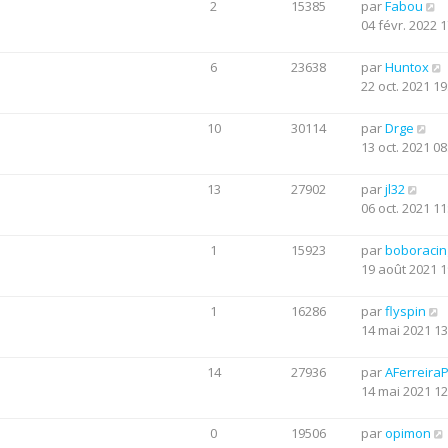
2
15385
par
Fabou
04 févr. 2022 1
6
23638
par
Huntox
22 oct. 2021 19
10
30114
par
Drge
13 oct. 2021 08
13
27902
par
jl32
06 oct. 2021 11
1
15923
par
boboraci
19 août 2021 1
1
16286
par
flyspin
14 mai 2021 13
14
27936
par
AFerreira
14 mai 2021 12
0
19506
par
opimon