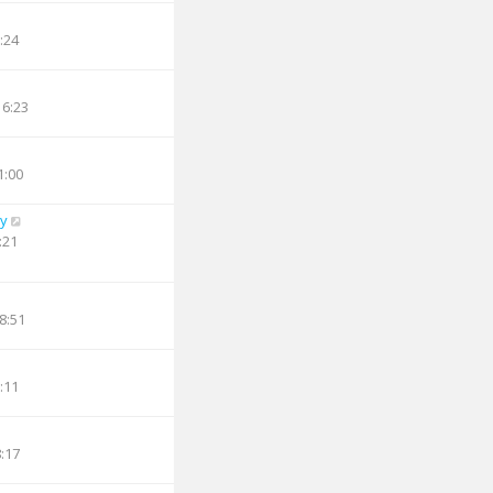
:24
16:23
1:00
oy
:21
8:51
:11
8:17