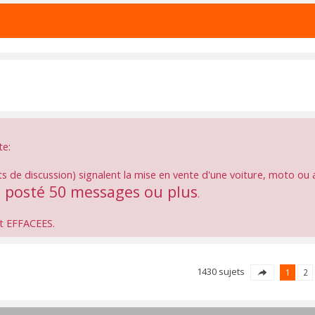
te:
ts de discussion) signalent la mise en vente d'une voiture, moto ou a
a posté 50 messages ou plus
.
nt EFFACEES.
1430 sujets
1
2