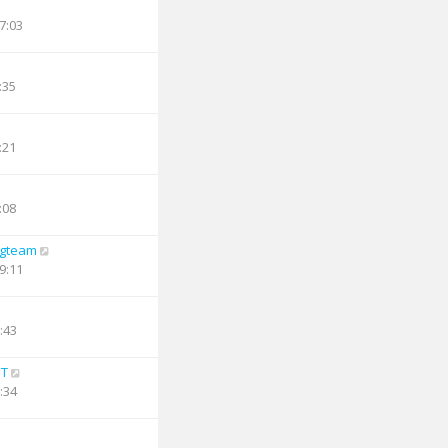
7:03
:35
:21
:08
ngteam
9:11
:43
PT
:34