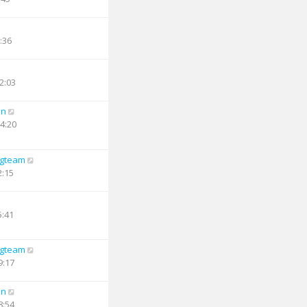
:36
2:03
an
14:20
ngteam
2:15
5:41
ngteam
9:17
an
8:54