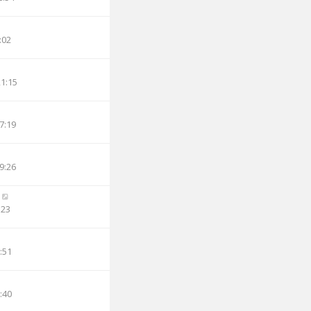
:02
21:15
7:19
9:26
:23
:51
:40