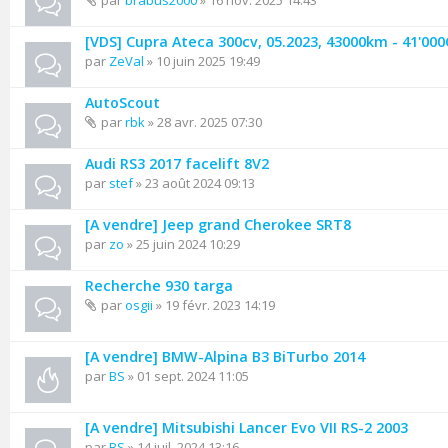
par
brabus2000
» 16 nov. 2025 14:43
[VDS] Cupra Ateca 300cv, 05.2023, 43000km - 41'00
par
ZeVal
» 10 juin 2025 19:49
AutoScout
par
rbk
» 28 avr. 2025 07:30
Audi RS3 2017 facelift 8V2
par
stef
» 23 août 2024 09:13
[A vendre] Jeep grand Cherokee SRT8
par
zo
» 25 juin 2024 10:29
Recherche 930 targa
par
osgii
» 19 févr. 2023 14:19
[A vendre] BMW-Alpina B3 BiTurbo 2014
par
BS
» 01 sept. 2024 11:05
[A vendre] Mitsubishi Lancer Evo VII RS-2 2003
par
BS
» 14 juil. 2024 13:16