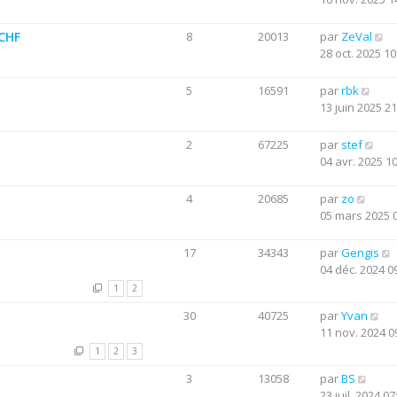
0CHF
8
20013
par
ZeVal
28 oct. 2025 10
5
16591
par
rbk
13 juin 2025 21
2
67225
par
stef
04 avr. 2025 1
4
20685
par
zo
05 mars 2025 
17
34343
par
Gengis
04 déc. 2024 0
1
2
30
40725
par
Yvan
11 nov. 2024 0
1
2
3
3
13058
par
BS
23 juil. 2024 07