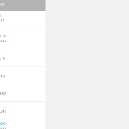
age
:32
an
9:42
:13
9:04
5:52
0:41
00
4:43