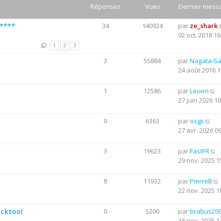
Réponses
Vues
Dernier mess
*****
34
140924
par
ze_shark
02 oct. 2018 16
1
2
3
3
55884
par
Nagata-S
24 août 2016 1
1
12586
par
Leuen
27 juin 2026 10
0
6363
par
osgii
27 avr. 2026 0
3
19623
par
FastFR
29 nov. 2025 1
8
11932
par
PierreB
22 nov. 2025 1
acktool
0
5200
par
brabus20
16 nov. 2025 1