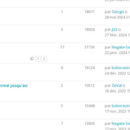
1
18071
par
Gengis
28 mai 2024 21
3
18926
par
jl32
27 févr. 2024 1
17
31736
par
Nagata-S
22 janv. 2024 
1
2
6
16124
par
boboraci
24 déc. 2023 1
ermé jusqu'au
2
10512
par
ZeVal
16 déc. 2023 1
5
15668
par
boboraci
17 nov. 2023 1
7
13836
par
Nagata-S
17 nov. 2023 1