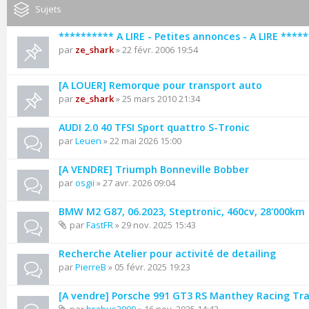
Sujets
********** A LIRE - Petites annonces - A LIRE ****
par
ze_shark
» 22 févr. 2006 19:54
[A LOUER] Remorque pour transport auto
par
ze_shark
» 25 mars 2010 21:34
AUDI 2.0 40 TFSI Sport quattro S-Tronic
par
Leuen
» 22 mai 2026 15:00
[A VENDRE] Triumph Bonneville Bobber
par
osgii
» 27 avr. 2026 09:04
BMW M2 G87, 06.2023, Steptronic, 460cv, 28'000km
par
FastFR
» 29 nov. 2025 15:43
Recherche Atelier pour activité de detailing
par
PierreB
» 05 févr. 2025 19:23
[A vendre] Porsche 991 GT3 RS Manthey Racing Tr