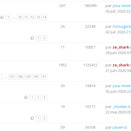
207
185099
par
your mom
03 juil. 2026 22
1
…
10
11
12
13
14
26
22249
par
Corsugon
02 juil. 2026 21
1
2
11
10057
par
ze_shark
28 juin 2026 07
1952
1125412
par
ze_shark
21 juin 2026 04
1
…
127
128
129
130
131
30
13814
par
your mom
02 juin 2026 22
1
2
3
19
16171
par
_nicolas
22 mai 2026 03
1
2
59
56104
par
Leuen