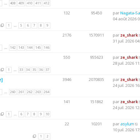
1
…
408
409
410
411
412
132
95450
par
Nagata-S
04 août 2026 0
1
…
5
6
7
8
9
2176
1570911
par
ze_shark
31 juil. 2026 04
1
…
142
143
144
145
146
550
955623
par
ze_shark
28 juil. 2026 11
1
…
33
34
35
36
37
e]
3946
2070835
par
ze_shark
24 juil. 2026 16
1
…
260
261
262
263
264
141
151862
par
ze_shark
24 juil. 2026 12
1
…
6
7
8
9
10
22
10201
par
asylum
10 juil. 2026 17
1
2