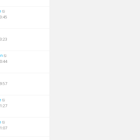
e
3:45
3:23
an
0:44
9:57
e
1:27
e
1:07