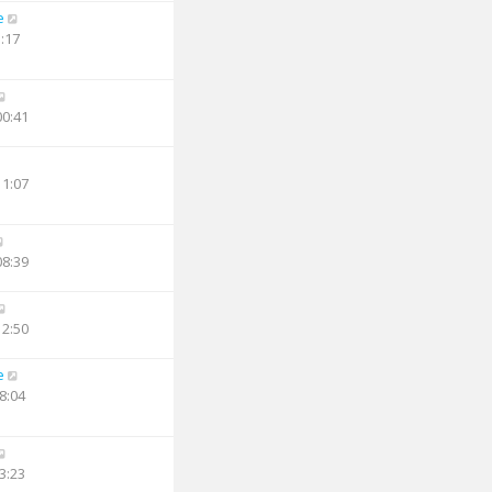
e
3:17
00:41
11:07
08:39
12:50
e
8:04
3:23