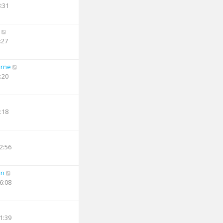
8:31
:27
arne
:20
:18
2:56
an
6:08
1:39