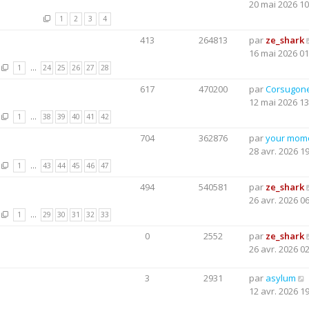
20 mai 2026 10
1
2
3
4
413
264813
par
ze_shark
16 mai 2026 01
1
…
24
25
26
27
28
617
470200
par
Corsugon
12 mai 2026 13
1
…
38
39
40
41
42
704
362876
par
your mom
28 avr. 2026 1
1
…
43
44
45
46
47
494
540581
par
ze_shark
26 avr. 2026 0
1
…
29
30
31
32
33
0
2552
par
ze_shark
26 avr. 2026 0
3
2931
par
asylum
12 avr. 2026 1