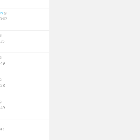
an
9:02
:35
:49
:58
:49
:51