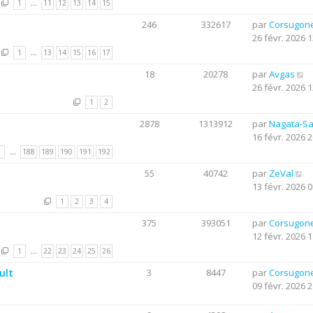
1
…
11
12
13
14
15
246
332617
par
Corsugon
26 févr. 2026 1
1
…
13
14
15
16
17
18
20278
par
Avgas
26 févr. 2026 1
1
2
2878
1313912
par
Nagata-S
16 févr. 2026 2
1
…
188
189
190
191
192
55
40742
par
ZeVal
13 févr. 2026 0
1
2
3
4
375
393051
par
Corsugon
12 févr. 2026 1
1
…
22
23
24
25
26
ult
3
8447
par
Corsugon
09 févr. 2026 2