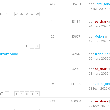
417
615281
par
Corsugon
06 avr. 2026 1
1
…
24
25
26
27
28
14
13134
par
ze_shark
24 mars 2026 
20
15697
par
Melon
17 mars 2026 
1
2
 automobile
6
4264
par
Trand-27
06 mars 2026 
2
3293
par
ze_shark
01 mars 2026 
96
111300
par
Corsugon
28 févr. 2026 0
1
…
3
4
5
6
7
212
160054
par
ze_shark
27 févr. 2026 1