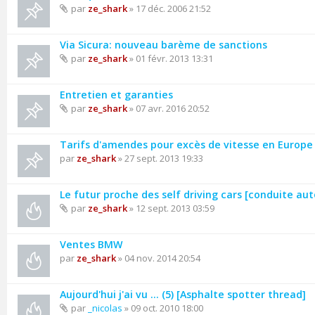
par
ze_shark
» 17 déc. 2006 21:52
Via Sicura: nouveau barème de sanctions
par
ze_shark
» 01 févr. 2013 13:31
Entretien et garanties
par
ze_shark
» 07 avr. 2016 20:52
Tarifs d'amendes pour excès de vitesse en Europe
par
ze_shark
» 27 sept. 2013 19:33
Le futur proche des self driving cars [conduite a
par
ze_shark
» 12 sept. 2013 03:59
Ventes BMW
par
ze_shark
» 04 nov. 2014 20:54
Aujourd'hui j'ai vu ... (5) [Asphalte spotter thread]
par
_nicolas
» 09 oct. 2010 18:00