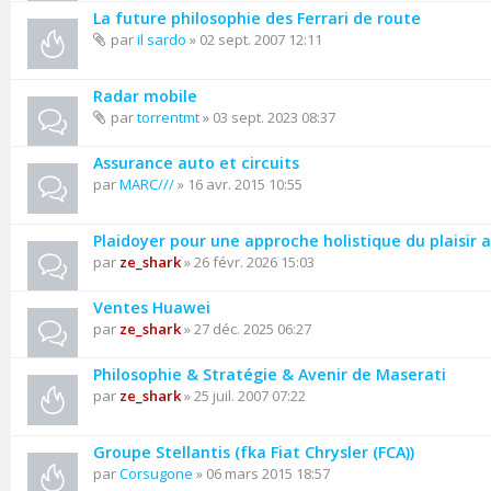
La future philosophie des Ferrari de route
par
il sardo
» 02 sept. 2007 12:11
Radar mobile
par
torrentmt
» 03 sept. 2023 08:37
Assurance auto et circuits
par
MARC///
» 16 avr. 2015 10:55
Plaidoyer pour une approche holistique du plaisir
par
ze_shark
» 26 févr. 2026 15:03
Ventes Huawei
par
ze_shark
» 27 déc. 2025 06:27
Philosophie & Stratégie & Avenir de Maserati
par
ze_shark
» 25 juil. 2007 07:22
Groupe Stellantis (fka Fiat Chrysler (FCA))
par
Corsugone
» 06 mars 2015 18:57