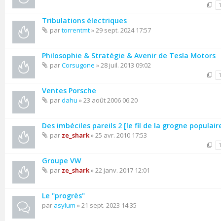
Tribulations électriques
par
torrentmt
» 29 sept. 2024 17:57
Philosophie & Stratégie & Avenir de Tesla Motors
par
Corsugone
» 28 juil. 2013 09:02
Ventes Porsche
par
dahu
» 23 août 2006 06:20
Des imbéciles pareils 2 [le fil de la grogne populair
par
ze_shark
» 25 avr. 2010 17:53
Groupe VW
par
ze_shark
» 22 janv. 2017 12:01
Le "progrès"
par
asylum
» 21 sept. 2023 14:35