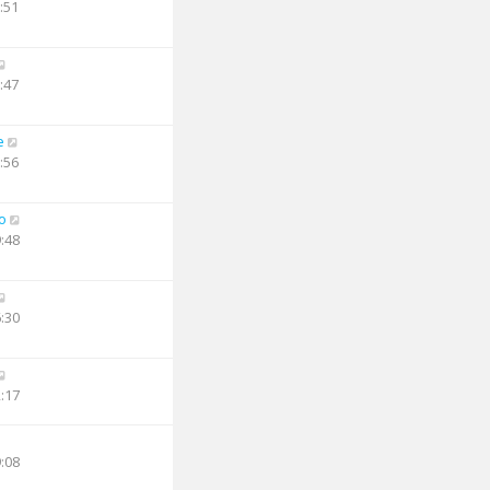
:51
:47
e
:56
o
9:48
6:30
2:17
9:08