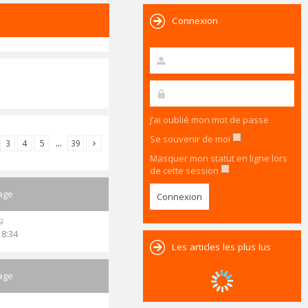
Connexion
J’ai oublié mon mot de passe
Se souvenir de moi
3
4
5
…
39
Masquer mon statut en ligne lors
de cette session
age
18:34
Les articles les plus lus
age