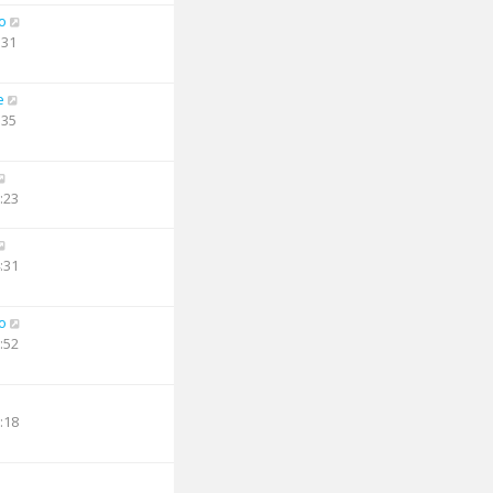
o
:31
e
:35
:23
:31
o
:52
:18