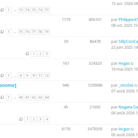
13 avr. 2026 0
1
…
73
74
75
76
77
1179
800101
par
Philippe47
08 oct. 2025 15
1
…
75
76
77
78
79
39
86478
par
SillyConC
22 juin 2025 14
1
2
3
167
324320
par
Avgas
16 mai 2025 10
1
…
8
9
10
11
12
utonome]
946
1209686
par
_nicolas
07 août 2026 1
1
…
60
61
62
63
64
45
21693
par
Nagata-S
06 août 2026 1
1
2
3
4
6176
3479305
par
Avgas
05 août 2026 1