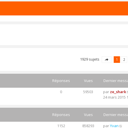
1929 sujets
1
2
Réponses
Vues
Dernier mess
0
59503
par
ze_shark
24 mars 2015 
Réponses
Vues
Dernier mess
1152
858293
par
Yvan