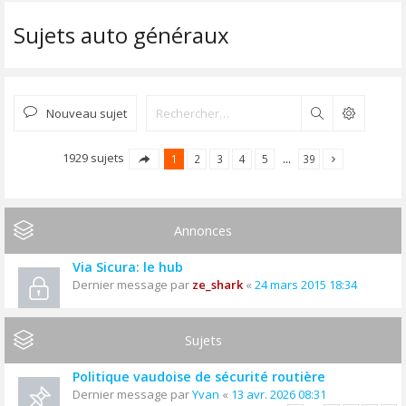
Sujets auto généraux
Nouveau sujet
Rechercher
1929 sujets
1
2
3
4
5
…
39
Annonces
Via Sicura: le hub
Dernier message par
ze_shark
«
24 mars 2015 18:34
Sujets
Politique vaudoise de sécurité routière
Dernier message par
Yvan
«
13 avr. 2026 08:31