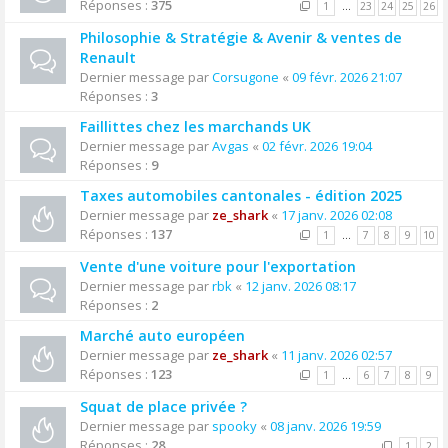
Réponses :
375
1
…
23
24
25
26
Philosophie & Stratégie & Avenir & ventes de
Renault
Dernier message par
Corsugone
«
09 févr. 2026 21:07
Réponses :
3
Faillittes chez les marchands UK
Dernier message par
Avgas
«
02 févr. 2026 19:04
Réponses :
9
Taxes automobiles cantonales - édition 2025
Dernier message par
ze_shark
«
17 janv. 2026 02:08
Réponses :
137
1
…
7
8
9
10
Vente d'une voiture pour l'exportation
Dernier message par
rbk
«
12 janv. 2026 08:17
Réponses :
2
Marché auto européen
Dernier message par
ze_shark
«
11 janv. 2026 02:57
Réponses :
123
1
…
6
7
8
9
Squat de place privée ?
Dernier message par
spooky
«
08 janv. 2026 19:59
Réponses :
28
1
2