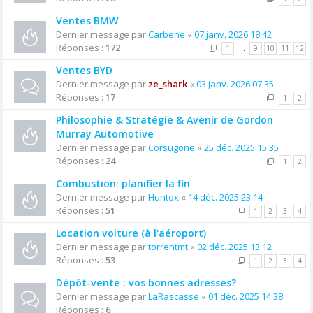
Ventes BMW
Dernier message par
Carbene
«
07 janv. 2026 18:42
Réponses :
172
1
…
9
10
11
12
Ventes BYD
Dernier message par
ze_shark
«
03 janv. 2026 07:35
Réponses :
17
1
2
Philosophie & Stratégie & Avenir de Gordon
Murray Automotive
Dernier message par
Corsugone
«
25 déc. 2025 15:35
Réponses :
24
1
2
Combustion: planifier la fin
Dernier message par
Huntox
«
14 déc. 2025 23:14
Réponses :
51
1
2
3
4
Location voiture (à l'aéroport)
Dernier message par
torrentmt
«
02 déc. 2025 13:12
Réponses :
53
1
2
3
4
Dépôt-vente : vos bonnes adresses?
Dernier message par
LaRascasse
«
01 déc. 2025 14:38
Réponses :
6