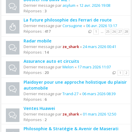
Dernier message par
asylum
«
12 avr. 2026 19:08
Réponses :
3
La future philosophie des Ferrari de route
Dernier message par
Corsugone
«
06 avr. 2026 13:17
Réponses :
417
1
…
25
26
27
28
Radar mobile
Dernier message par
ze_shark
«
24 mars 2026 00:41
Réponses :
14
Assurance auto et circuits
Dernier message par
Melon
«
17 mars 2026 11:07
Réponses :
20
1
2
Plaidoyer pour une approche holistique du plaisir
automobile
Dernier message par
Trand-27
«
06 mars 2026 08:39
Réponses :
6
Ventes Huawei
Dernier message par
ze_shark
«
01 mars 2026 12:50
Réponses :
2
Philosophie & Stratégie & Avenir de Maserati