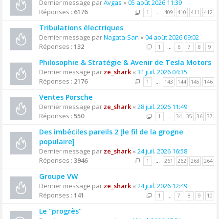
Dernier message par
Avgas
«
05 août 2026 11:39
Réponses :
6176
1
…
409
410
411
412
Tribulations électriques
Dernier message par
Nagata-San
«
04 août 2026 09:02
Réponses :
132
1
…
6
7
8
9
Philosophie & Stratégie & Avenir de Tesla Motors
Dernier message par
ze_shark
«
31 juil. 2026 04:35
Réponses :
2176
1
…
143
144
145
146
Ventes Porsche
Dernier message par
ze_shark
«
28 juil. 2026 11:49
Réponses :
550
1
…
34
35
36
37
Des imbéciles pareils 2 [le fil de la grogne
populaire]
Dernier message par
ze_shark
«
24 juil. 2026 16:58
Réponses :
3946
1
…
261
262
263
264
Groupe VW
Dernier message par
ze_shark
«
24 juil. 2026 12:49
Réponses :
141
1
…
7
8
9
10
Le "progrès"