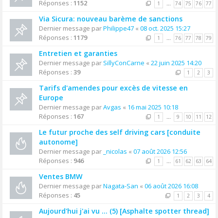
Réponses :
1152
1
…
74
75
76
77
Via Sicura: nouveau barème de sanctions
Dernier message par
Philippe47
«
08 oct. 2025 15:27
Réponses :
1179
1
…
76
77
78
79
Entretien et garanties
Dernier message par
SillyConCarne
«
22 juin 2025 14:20
Réponses :
39
1
2
3
Tarifs d'amendes pour excès de vitesse en
Europe
Dernier message par
Avgas
«
16 mai 2025 10:18
Réponses :
167
1
…
9
10
11
12
Le futur proche des self driving cars [conduite
autonome]
Dernier message par
_nicolas
«
07 août 2026 12:56
Réponses :
946
1
…
61
62
63
64
Ventes BMW
Dernier message par
Nagata-San
«
06 août 2026 16:08
Réponses :
45
1
2
3
4
Aujourd'hui j'ai vu ... (5) [Asphalte spotter thread]