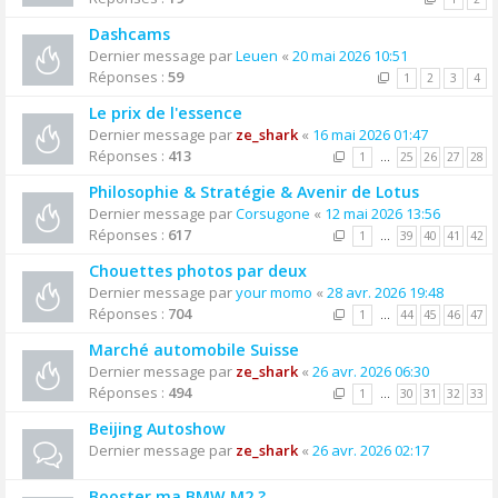
Dashcams
Dernier message par
Leuen
«
20 mai 2026 10:51
Réponses :
59
1
2
3
4
Le prix de l'essence
Dernier message par
ze_shark
«
16 mai 2026 01:47
Réponses :
413
1
…
25
26
27
28
Philosophie & Stratégie & Avenir de Lotus
Dernier message par
Corsugone
«
12 mai 2026 13:56
Réponses :
617
1
…
39
40
41
42
Chouettes photos par deux
Dernier message par
your momo
«
28 avr. 2026 19:48
Réponses :
704
1
…
44
45
46
47
Marché automobile Suisse
Dernier message par
ze_shark
«
26 avr. 2026 06:30
Réponses :
494
1
…
30
31
32
33
Beijing Autoshow
Dernier message par
ze_shark
«
26 avr. 2026 02:17
Booster ma BMW M2 ?