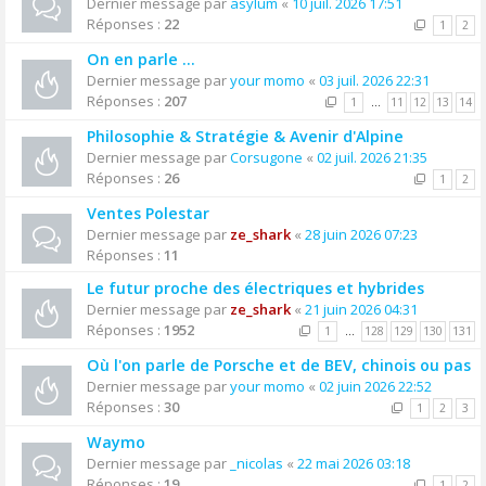
Dernier message par
asylum
«
10 juil. 2026 17:51
Réponses :
22
1
2
On en parle ...
Dernier message par
your momo
«
03 juil. 2026 22:31
Réponses :
207
1
…
11
12
13
14
Philosophie & Stratégie & Avenir d'Alpine
Dernier message par
Corsugone
«
02 juil. 2026 21:35
Réponses :
26
1
2
Ventes Polestar
Dernier message par
ze_shark
«
28 juin 2026 07:23
Réponses :
11
Le futur proche des électriques et hybrides
Dernier message par
ze_shark
«
21 juin 2026 04:31
Réponses :
1952
1
…
128
129
130
131
Où l'on parle de Porsche et de BEV, chinois ou pas
Dernier message par
your momo
«
02 juin 2026 22:52
Réponses :
30
1
2
3
Waymo
Dernier message par
_nicolas
«
22 mai 2026 03:18
Réponses :
19
1
2