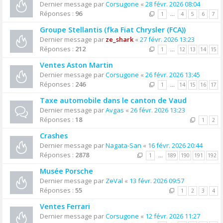
Dernier message par
Corsugone
«
28 févr. 2026 08:04
Réponses :
96
1
…
4
5
6
7
Groupe Stellantis (fka Fiat Chrysler (FCA))
Dernier message par
ze_shark
«
27 févr. 2026 13:23
Réponses :
212
1
…
12
13
14
15
Ventes Aston Martin
Dernier message par
Corsugone
«
26 févr. 2026 13:45
Réponses :
246
1
…
14
15
16
17
Taxe automobile dans le canton de Vaud
Dernier message par
Avgas
«
26 févr. 2026 13:23
Réponses :
18
1
2
Crashes
Dernier message par
Nagata-San
«
16 févr. 2026 20:44
Réponses :
2878
1
…
189
190
191
192
Musée Porsche
Dernier message par
ZeVal
«
13 févr. 2026 09:57
Réponses :
55
1
2
3
4
Ventes Ferrari
Dernier message par
Corsugone
«
12 févr. 2026 11:27