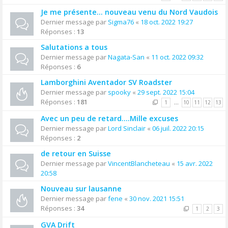
Je me présente... nouveau venu du Nord Vaudois
Dernier message par
Sigma76
«
18 oct. 2022 19:27
Réponses :
13
Salutations a tous
Dernier message par
Nagata-San
«
11 oct. 2022 09:32
Réponses :
6
Lamborghini Aventador SV Roadster
Dernier message par
spooky
«
29 sept. 2022 15:04
Réponses :
181
1
…
10
11
12
13
Avec un peu de retard....Mille excuses
Dernier message par
Lord Sinclair
«
06 juil. 2022 20:15
Réponses :
2
de retour en Suisse
Dernier message par
VincentBlancheteau
«
15 avr. 2022
20:58
Nouveau sur lausanne
Dernier message par
fene
«
30 nov. 2021 15:51
Réponses :
34
1
2
3
GVA Drift