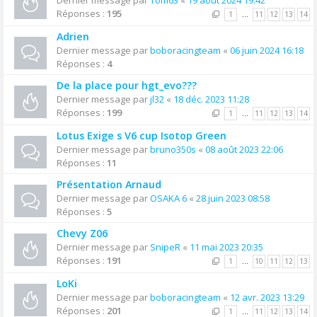
Dernier message par
Tom63
«
19 août 2024 19:42
Réponses :
195
1
…
11
12
13
14
Adrien
Dernier message par
boboracingteam
«
06 juin 2024 16:18
Réponses :
4
De la place pour hgt_evo???
Dernier message par
jl32
«
18 déc. 2023 11:28
Réponses :
199
1
…
11
12
13
14
Lotus Exige s V6 cup Isotop Green
Dernier message par
bruno350s
«
08 août 2023 22:06
Réponses :
11
Présentation Arnaud
Dernier message par
OSAKA 6
«
28 juin 2023 08:58
Réponses :
5
Chevy Z06
Dernier message par
SnipeR
«
11 mai 2023 20:35
Réponses :
191
1
…
10
11
12
13
LoKi
Dernier message par
boboracingteam
«
12 avr. 2023 13:29
Réponses :
201
1
…
11
12
13
14