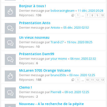
Bonjour à tous !
Dernier message par
boboracingteam
«
11 déc. 2020 20:28
Réponses :
136
1
…
7
8
9
10
Présentation Anto
Dernier message par
Antoto
«
05 déc. 2020 02:52
Un vieux nouveau
Dernier message par
Trand-27
«
19 nov. 2020 09:25
Réponses :
10
Présentation Dam99
Dernier message par
your momo
«
06 nov. 2020 22:32
Réponses :
6
McLaren 570S Orange Volcano
Dernier message par
bruno350s
«
03 nov. 2020 12:25
Réponses :
188
1
…
10
11
12
13
Clemo !
Dernier message par
PierreB
«
09 oct. 2020 12:25
Réponses :
2
Nouveau - A la recherche de la pépite