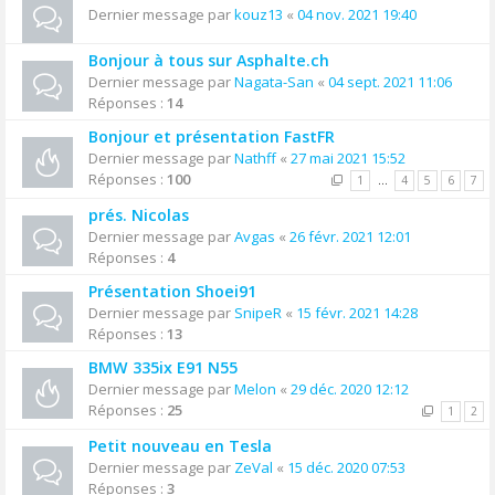
Dernier message par
kouz13
«
04 nov. 2021 19:40
Bonjour à tous sur Asphalte.ch
Dernier message par
Nagata-San
«
04 sept. 2021 11:06
Réponses :
14
Bonjour et présentation FastFR
Dernier message par
Nathff
«
27 mai 2021 15:52
Réponses :
100
1
…
4
5
6
7
prés. Nicolas
Dernier message par
Avgas
«
26 févr. 2021 12:01
Réponses :
4
Présentation Shoei91
Dernier message par
SnipeR
«
15 févr. 2021 14:28
Réponses :
13
BMW 335ix E91 N55
Dernier message par
Melon
«
29 déc. 2020 12:12
Réponses :
25
1
2
Petit nouveau en Tesla
Dernier message par
ZeVal
«
15 déc. 2020 07:53
Réponses :
3