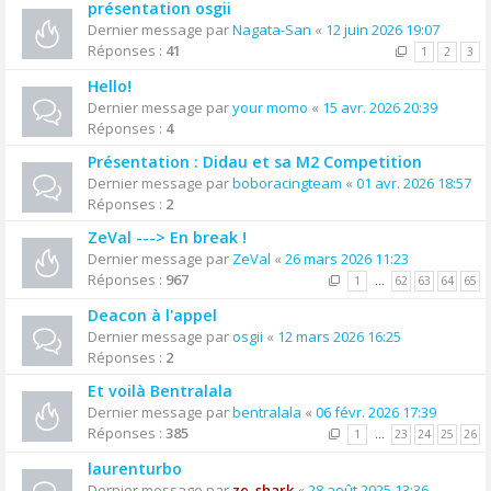
présentation osgii
Dernier message par
Nagata-San
«
12 juin 2026 19:07
Réponses :
41
1
2
3
Hello!
Dernier message par
your momo
«
15 avr. 2026 20:39
Réponses :
4
Présentation : Didau et sa M2 Competition
Dernier message par
boboracingteam
«
01 avr. 2026 18:57
Réponses :
2
ZeVal ---> En break !
Dernier message par
ZeVal
«
26 mars 2026 11:23
Réponses :
967
1
…
62
63
64
65
Deacon à l'appel
Dernier message par
osgii
«
12 mars 2026 16:25
Réponses :
2
Et voilà Bentralala
Dernier message par
bentralala
«
06 févr. 2026 17:39
Réponses :
385
1
…
23
24
25
26
laurenturbo
Dernier message par
ze_shark
«
28 août 2025 13:36