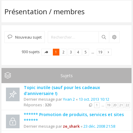
Présentation / membres
Nouveau sujet
Rechercher
930 sujets
1
2
3
4
5
…
19
Sujets
Topic inutile (sauf pour les cadeaux
d'anniversaire !)
Dernier message par
Yvan 2
«
13 oct. 2013 10:12
Réponses :
320
1
…
19
20
21
22
****** Promotion de produits, services et sites
******
Dernier message par
ze_shark
«
23 déc. 2008 21:58