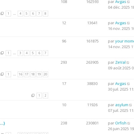
108
162593
par
Avgas
04 déc. 2025 1
1
…
4
5
6
7
8
12
13641
par
Avgas
16 nov. 2025 1
96
161875
par
your mom
14 nov. 2025 1
1
…
3
4
5
6
7
293
263905
par
ZeVal
09 août 2025 0
1
…
16
17
18
19
20
17
38830
par
Avgas
30 juil. 2025 11
1
2
10
11926
par
asylum
07 juil. 2025 11
..)
238
230801
par
Orfish
26 juin 2025 19