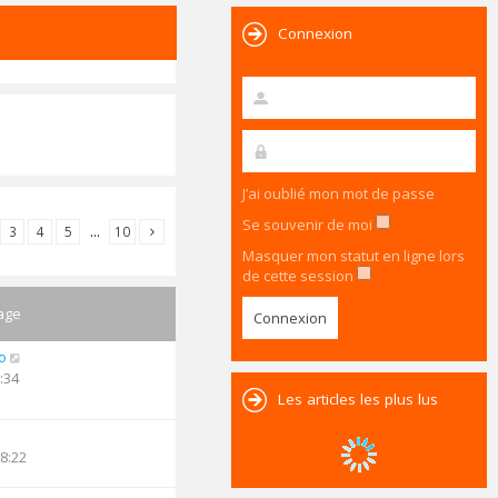
Connexion
J’ai oublié mon mot de passe
Se souvenir de moi
3
4
5
…
10
Masquer mon statut en ligne lors
de cette session
age
o
:34
Les articles les plus lus
18:22