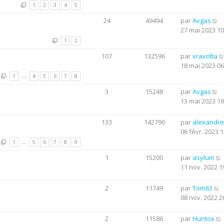
1
2
3
4
5
24
49494
par
Avgas
27 mai 2023 10
1
2
107
132596
par
vravolta
18 mai 2023 06
1
…
4
5
6
7
8
3
15248
par
Avgas
13 mai 2023 19
133
142790
par
alexandre
06 févr. 2023 1
1
…
5
6
7
8
9
1
15200
par
asylum
11 nov. 2022 1
2
11749
par
Tom63
08 nov. 2022 2
2
11586
par
Huntox