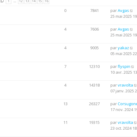
1
…
12
13
14
15
16
0
7841
par
Avgas
25 mai 2025 19
4
7606
par
Avgas
25 mai 2025 19
4
9005
par
yakaz
05 mai 2025 22
7
12310
par
flyspin
10 avr. 2025 1
4
14318
par
vravolta
07 janv. 2025 
13
26327
par
Corsugon
17 nov. 2024 1
11
19315
par
vravolta
23 oct. 2024 18