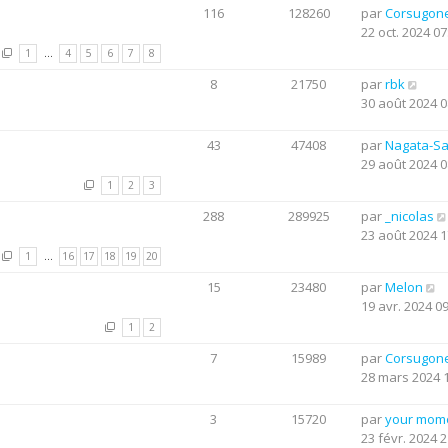
116
128260
par
Corsugon
22 oct. 2024 07
1
…
4
5
6
7
8
8
21750
par
rbk
30 août 2024 0
43
47408
par
Nagata-S
29 août 2024 0
1
2
3
288
289925
par
_nicolas
23 août 2024 1
1
…
16
17
18
19
20
15
23480
par
Melon
19 avr. 2024 0
1
2
7
15989
par
Corsugon
28 mars 2024 
3
15720
par
your mom
23 févr. 2024 2