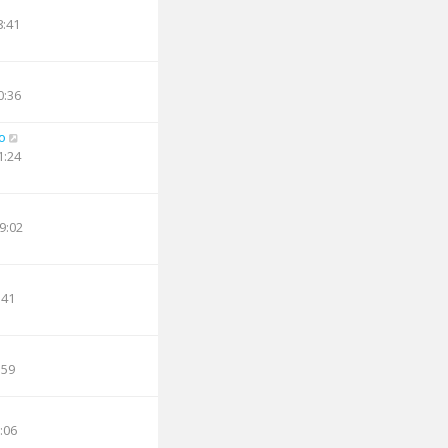
8:41
0:36
o
1:24
9:02
:41
:59
:06