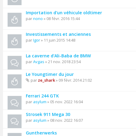
Importation d'un véhicule oldtimer
par
nono
» 08 févr. 2016 15:44
Investissements et anciennes
par
Igor
» 11 juin 2015 14:48
La caverne d'Ali-Baba de BMW
par
Avgas
» 21 nov. 2018 23:54
Le Youngtimer du jour
par
ze_shark
» 09 févr. 2014 21:02
Ferrari 244 GTK
par
asylum
» 05 nov. 2022 16:04
Strosek 911 Mega 30
par
asylum
» 08 nov. 2022 16:07
Guntherwerks