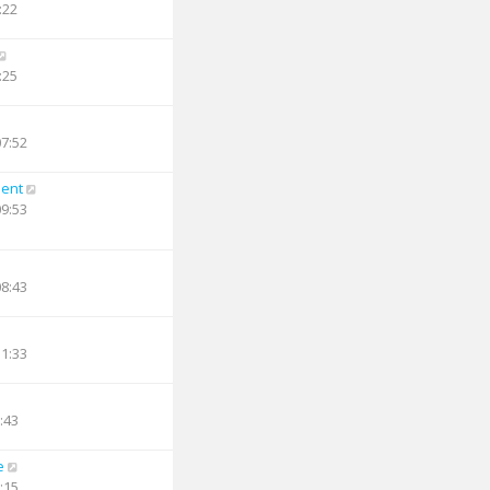
:22
:25
07:52
ent
09:53
08:43
11:33
:43
e
:15