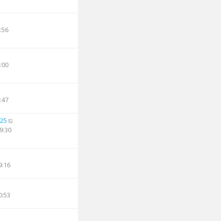
:56
:00
:47
25
9:30
9:16
0:53