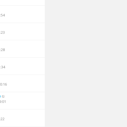
:54
:23
:28
3:34
20:16
e
9:01
:22