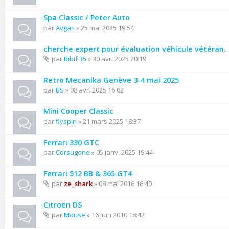
Spa Classic / Peter Auto
par
Avgas
» 25 mai 2025 19:54
cherche expert pour évaluation véhicule vétéran.
par
Bibif 35
» 30 avr. 2025 20:19
Retro Mecanika Genève 3-4 mai 2025
par
BS
» 08 avr. 2025 16:02
Mini Cooper Classic
par
flyspin
» 21 mars 2025 18:37
Ferrari 330 GTC
par
Corsugone
» 05 janv. 2025 19:44
Ferrari 512 BB & 365 GT4
par
ze_shark
» 08 mai 2016 16:40
Citroën DS
par
Mouse
» 16 juin 2010 18:42