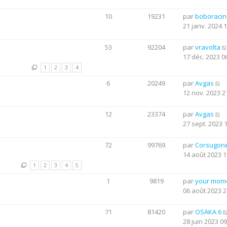
10
19231
par
boboraci
21 janv. 2024 
53
92204
par
vravolta
17 déc. 2023 0
1
2
3
4
6
20249
par
Avgas
12 nov. 2023 2
12
23374
par
Avgas
27 sept. 2023 
72
99769
par
Corsugon
14 août 2023 1
1
2
3
4
5
1
9819
par
your mom
06 août 2023 2
71
81420
par
OSAKA 6
28 juin 2023 09