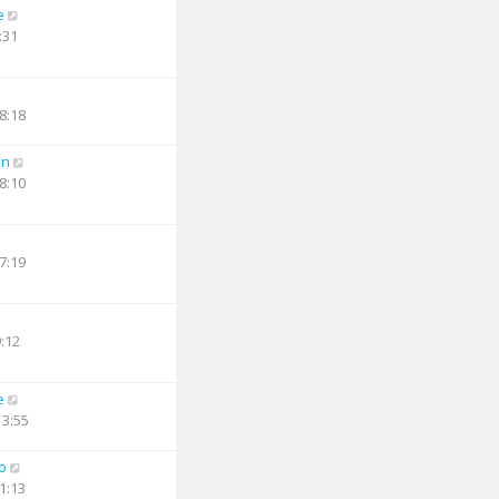
e
:31
8:18
an
8:10
7:19
9:12
e
13:55
o
1:13