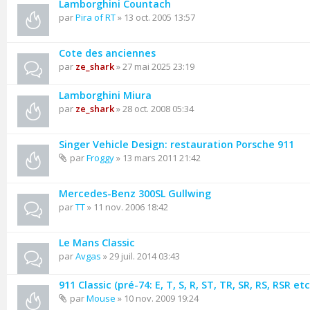
Lamborghini Countach
par
Pira of RT
» 13 oct. 2005 13:57
Cote des anciennes
par
ze_shark
» 27 mai 2025 23:19
Lamborghini Miura
par
ze_shark
» 28 oct. 2008 05:34
Singer Vehicle Design: restauration Porsche 911
par
Froggy
» 13 mars 2011 21:42
Mercedes-Benz 300SL Gullwing
par
TT
» 11 nov. 2006 18:42
Le Mans Classic
par
Avgas
» 29 juil. 2014 03:43
911 Classic (pré-74: E, T, S, R, ST, TR, SR, RS, RSR etc.
par
Mouse
» 10 nov. 2009 19:24