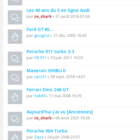
Les 40 ans du 5 en ligne Audi
par
ze_shark
» 31 août 2016 01:04
Ford GT40....
par
gougoul
» 12 déc. 2005 16:40
Porsche 911 turbo 3.3
par
Oli 911
» 10 juin 2011 16:29
Maserati GHIBLI II
par
cars31
» 28 sept. 2018 14:01
Ferrari Dino 246 GT
par
SebM
» 11 mai 2008 16:39
Aujourd'hui j'ai vu [Anciennes]
par
ze_shark
» 06 août 2023 19:38
Porsche 964 Turbo
par
Zaza
» 26 juin 2008 23:07