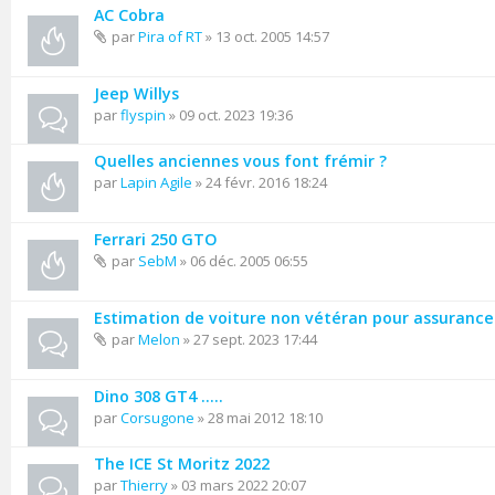
AC Cobra
par
Pira of RT
» 13 oct. 2005 14:57
Jeep Willys
par
flyspin
» 09 oct. 2023 19:36
Quelles anciennes vous font frémir ?
par
Lapin Agile
» 24 févr. 2016 18:24
Ferrari 250 GTO
par
SebM
» 06 déc. 2005 06:55
Estimation de voiture non vétéran pour assurance
par
Melon
» 27 sept. 2023 17:44
Dino 308 GT4 .....
par
Corsugone
» 28 mai 2012 18:10
The ICE St Moritz 2022
par
Thierry
» 03 mars 2022 20:07