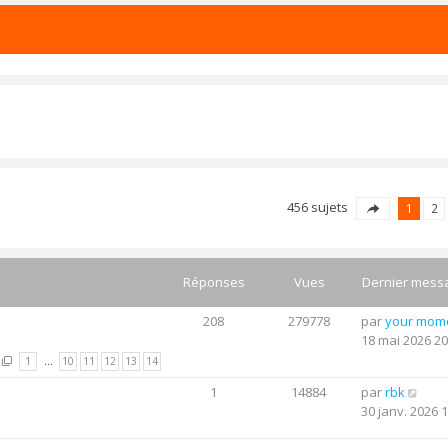
456 sujets
1
2
Réponses
Vues
Dernier mess
208
279778
par
your mom
18 mai 2026 20
1
…
10
11
12
13
14
1
14884
par
rbk
30 janv. 2026 