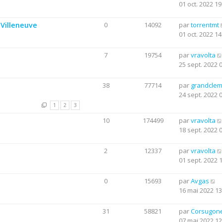
01 oct. 2022 19
Villeneuve
0
14092
par
torrentmt
01 oct. 2022 14
7
19754
par
vravolta
25 sept. 2022 
38
77714
par
grandclem
24 sept. 2022 
1
2
3
10
174499
par
vravolta
18 sept. 2022 
2
12337
par
vravolta
01 sept. 2022 
0
15693
par
Avgas
16 mai 2022 13
31
58821
par
Corsugon
07 mai 2022 12