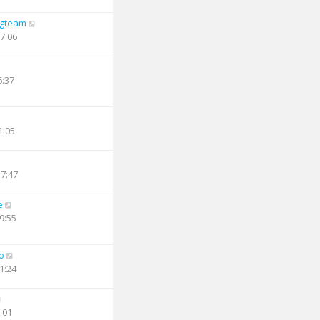
ngteam
17:06
6:37
1:05
17:47
e
9:55
o
1:24
:01