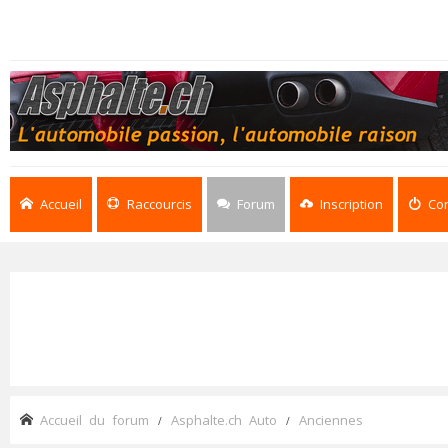
Accueil
Raccourcis
Forum
Inscription
Co
Accueil du forum
Asphalte.ch Auto
Anciennes