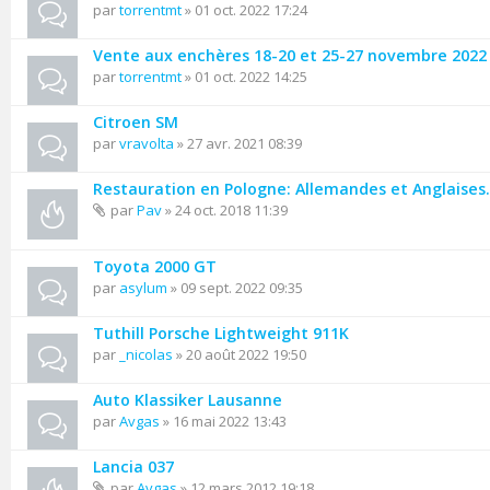
par
torrentmt
» 01 oct. 2022 17:24
Vente aux enchères 18-20 et 25-27 novembre 2022 
par
torrentmt
» 01 oct. 2022 14:25
Citroen SM
par
vravolta
» 27 avr. 2021 08:39
Restauration en Pologne: Allemandes et Anglaises.
par
Pav
» 24 oct. 2018 11:39
Toyota 2000 GT
par
asylum
» 09 sept. 2022 09:35
Tuthill Porsche Lightweight 911K
par
_nicolas
» 20 août 2022 19:50
Auto Klassiker Lausanne
par
Avgas
» 16 mai 2022 13:43
Lancia 037
par
Avgas
» 12 mars 2012 19:18