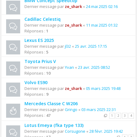
BMW Concept Speedtop
Dernier message par
ze_shark
«
24 mai 2025 02:16
Cadillac Celestiq
Dernier message par
ze_shark
«
11 mai 2025 01:32
Réponses :
1
Lexus ES 2025
Dernier message par
jl32
«
25 avr. 2025 17:15
Réponses :
5
Toyota Prius V
Dernier message par
Yvan
«
23 avr. 2025 08:52
Réponses :
10
Volvo ES90
Dernier message par
ze_shark
«
05 mars 2025 19:48
Réponses :
9
Mercedes Classe C W206
Dernier message par
Gringo
«
03 mars 2025 22:31
Réponses :
47
1
2
3
4
Lotus Emeya (fka type 133)
Dernier message par
Corsugone
«
28 févr. 2025 19:42