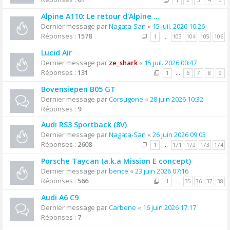
1
2
3
4
5
Alpine A110: Le retour d'Alpine ...
Dernier message par
Nagata-San
«
15 juil. 2026 10:26
Réponses :
1578
1
…
103
104
105
106
Lucid Air
Dernier message par
ze_shark
«
15 juil. 2026 00:47
Réponses :
131
1
…
6
7
8
9
Bovensiepen B05 GT
Dernier message par
Corsugone
«
28 juin 2026 10:32
Réponses :
9
Audi RS3 Sportback (8V)
Dernier message par
Nagata-San
«
26 juin 2026 09:03
Réponses :
2608
1
…
171
172
173
174
Porsche Taycan (a.k.a Mission E concept)
Dernier message par
bence
«
23 juin 2026 07:16
Réponses :
566
1
…
35
36
37
38
Audi A6 C9
Dernier message par
Carbene
«
16 juin 2026 17:17
Réponses :
7