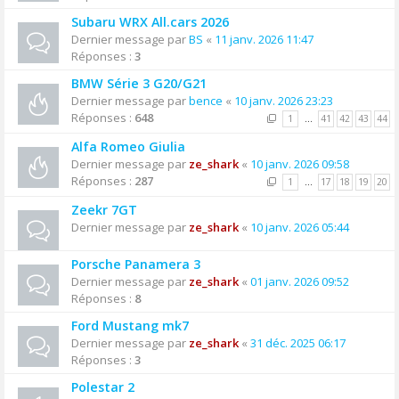
Subaru WRX All.cars 2026
Dernier message par
BS
«
11 janv. 2026 11:47
Réponses :
3
BMW Série 3 G20/G21
Dernier message par
bence
«
10 janv. 2026 23:23
Réponses :
648
1
…
41
42
43
44
Alfa Romeo Giulia
Dernier message par
ze_shark
«
10 janv. 2026 09:58
Réponses :
287
1
…
17
18
19
20
Zeekr 7GT
Dernier message par
ze_shark
«
10 janv. 2026 05:44
Porsche Panamera 3
Dernier message par
ze_shark
«
01 janv. 2026 09:52
Réponses :
8
Ford Mustang mk7
Dernier message par
ze_shark
«
31 déc. 2025 06:17
Réponses :
3
Polestar 2