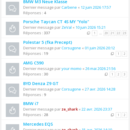
BMW M3 Neue Klasse
Dernier message par
Carbene
«
12 juin 2026 17:57
Réponses :
4
Porsche Taycan CT 4S MY "Yolo"
Dernier message par
ZeVal
«
10 juin 2026 15:21
Réponses :
337
1
…
20
21
22
23
Polestar 5 (fka Precept)
Dernier message par
Corsugone
«
01 juin 2026 20:12
Réponses :
19
1
2
AMG C590
Dernier message par
your momo
«
26 mai 2026 21:56
Réponses :
30
1
2
3
BYD Denza Z9 GT
Dernier message par
Corsugone
«
27 avr. 2026 14:28
Réponses :
9
BMW i7
Dernier message par
ze_shark
«
22 avr. 2026 23:37
Réponses :
28
1
2
Mercedes EQS
Dernier message par
ze_shark
«
15 avr. 2026 14:10