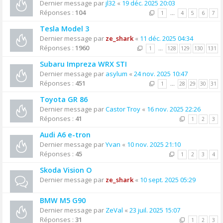
Dernier message par
jl32
«
19 déc. 2025 20:03
Réponses :
104
1
…
4
5
6
7
Tesla Model 3
Dernier message par
ze_shark
«
11 déc. 2025 04:34
Réponses :
1960
1
…
128
129
130
131
Subaru Impreza WRX STI
Dernier message par
asylum
«
24 nov. 2025 10:47
Réponses :
451
1
…
28
29
30
31
Toyota GR 86
Dernier message par
Castor Troy
«
16 nov. 2025 22:26
Réponses :
41
1
2
3
Audi A6 e-tron
Dernier message par
Yvan
«
10 nov. 2025 21:10
Réponses :
45
1
2
3
4
Skoda Vision O
Dernier message par
ze_shark
«
10 sept. 2025 05:29
BMW M5 G90
Dernier message par
ZeVal
«
23 juil. 2025 15:07
Réponses :
31
1
2
3