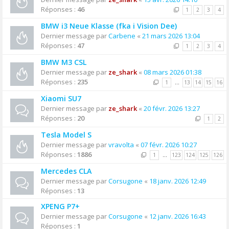
Réponses :
46
1
2
3
4
BMW i3 Neue Klasse (fka i Vision Dee)
Dernier message par
Carbene
«
21 mars 2026 13:04
Réponses :
47
1
2
3
4
BMW M3 CSL
Dernier message par
ze_shark
«
08 mars 2026 01:38
Réponses :
235
1
…
13
14
15
16
Xiaomi SU7
Dernier message par
ze_shark
«
20 févr. 2026 13:27
Réponses :
20
1
2
Tesla Model S
Dernier message par
vravolta
«
07 févr. 2026 10:27
Réponses :
1886
1
…
123
124
125
126
Mercedes CLA
Dernier message par
Corsugone
«
18 janv. 2026 12:49
Réponses :
13
XPENG P7+
Dernier message par
Corsugone
«
12 janv. 2026 16:43
Réponses :
1