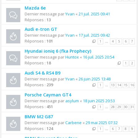
Mazda 6e
Dernier message par
Yvan
«
21 juil. 2025 09:41
Réponses :
13
Audi e-tron GT
Dernier message par
Yvan
«
17 juil. 2025 09:42
Réponses :
101
1
…
4
5
6
7
Hyundai ioniq 6 (fka Prophecy)
Dernier message par
Huntox
«
16 juil. 2025 20:54
Réponses :
18
1
2
Audi S4 & RS4 B9
Dernier message par
Yvan
«
26 juin 2025 13:48
Réponses :
239
1
…
13
14
15
16
Porsche Cayman GT4
Dernier message par
asylum
«
18 juin 2025 20:53
Réponses :
451
1
…
28
29
30
31
BMW M2 G87
Dernier message par
Carbene
«
29 mai 2025 07:32
Réponses :
124
1
…
6
7
8
9