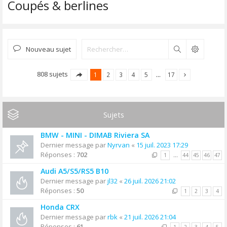
Coupés & berlines
Nouveau sujet
Rechercher
808 sujets
1
2
3
4
5
…
17
Sujets
BMW - MINI - DIMAB Riviera SA
Dernier message par
Nyrvan
«
15 juil. 2023 17:29
Réponses :
702
1
…
44
45
46
47
Audi A5/S5/RS5 B10
Dernier message par
jl32
«
26 juil. 2026 21:02
Réponses :
50
1
2
3
4
Honda CRX
Dernier message par
rbk
«
21 juil. 2026 21:04
Réponses :
61