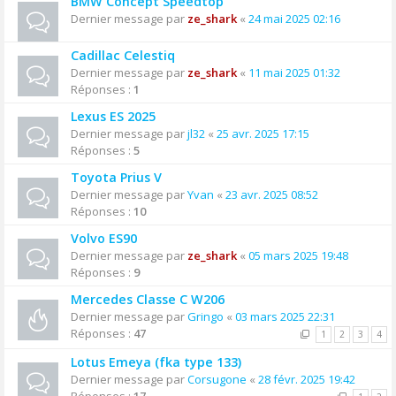
BMW Concept Speedtop
Dernier message par
ze_shark
«
24 mai 2025 02:16
Cadillac Celestiq
Dernier message par
ze_shark
«
11 mai 2025 01:32
Réponses :
1
Lexus ES 2025
Dernier message par
jl32
«
25 avr. 2025 17:15
Réponses :
5
Toyota Prius V
Dernier message par
Yvan
«
23 avr. 2025 08:52
Réponses :
10
Volvo ES90
Dernier message par
ze_shark
«
05 mars 2025 19:48
Réponses :
9
Mercedes Classe C W206
Dernier message par
Gringo
«
03 mars 2025 22:31
Réponses :
47
1
2
3
4
Lotus Emeya (fka type 133)
Dernier message par
Corsugone
«
28 févr. 2025 19:42