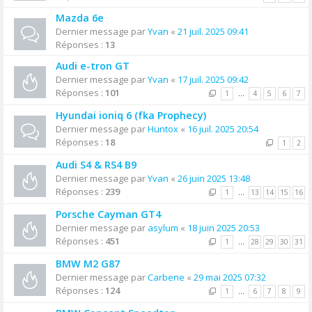
Mazda 6e
Dernier message par
Yvan
«
21 juil. 2025 09:41
Réponses :
13
Audi e-tron GT
Dernier message par
Yvan
«
17 juil. 2025 09:42
Réponses :
101
1
…
4
5
6
7
Hyundai ioniq 6 (fka Prophecy)
Dernier message par
Huntox
«
16 juil. 2025 20:54
Réponses :
18
1
2
Audi S4 & RS4 B9
Dernier message par
Yvan
«
26 juin 2025 13:48
Réponses :
239
1
…
13
14
15
16
Porsche Cayman GT4
Dernier message par
asylum
«
18 juin 2025 20:53
Réponses :
451
1
…
28
29
30
31
BMW M2 G87
Dernier message par
Carbene
«
29 mai 2025 07:32
Réponses :
124
1
…
6
7
8
9