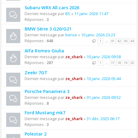
Subaru WRX All.cars 2026
Dernier message par
BS
«
11 janv. 2026 11:47
Réponses :
3
BMW Série 3 G20/G21
Dernier message par
bence
«
10 janv. 2026 23:23
Réponses :
648
1
…
41
42
43
44
Alfa Romeo Giulia
Dernier message par
ze_shark
«
10 janv. 2026 09:58
Réponses :
287
1
…
17
18
19
20
Zeekr 7GT
Dernier message par
ze_shark
«
10 janv. 2026 05:44
Porsche Panamera 3
Dernier message par
ze_shark
«
01 janv. 2026 09:52
Réponses :
8
Ford Mustang mk7
Dernier message par
ze_shark
«
31 déc. 2025 06:17
Réponses :
3
Polestar 2