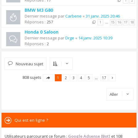
Réponses :
17
1
2
BMW M3 G80
Dernier message par
Carbene
«
31 janv. 2025 20:46
Réponses :
257
1
…
15
16
17
18
Honda 0 Saloon
Dernier message par
Drge
«
14 janv. 2025 10:39
Réponses :
2
Nouveau sujet
808 sujets
1
2
3
4
5
…
17
Aller
Qui est en ligne ?
Utilisateurs parcourant ce forum :
Google Adsense [Bot]
et 108