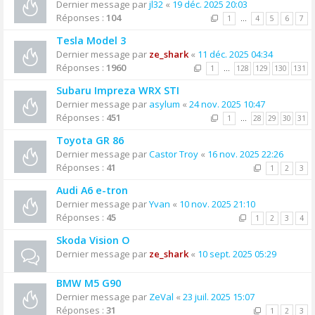
Dernier message par
jl32
«
19 déc. 2025 20:03
Réponses :
104
1
…
4
5
6
7
Tesla Model 3
Dernier message par
ze_shark
«
11 déc. 2025 04:34
Réponses :
1960
1
…
128
129
130
131
Subaru Impreza WRX STI
Dernier message par
asylum
«
24 nov. 2025 10:47
Réponses :
451
1
…
28
29
30
31
Toyota GR 86
Dernier message par
Castor Troy
«
16 nov. 2025 22:26
Réponses :
41
1
2
3
Audi A6 e-tron
Dernier message par
Yvan
«
10 nov. 2025 21:10
Réponses :
45
1
2
3
4
Skoda Vision O
Dernier message par
ze_shark
«
10 sept. 2025 05:29
BMW M5 G90
Dernier message par
ZeVal
«
23 juil. 2025 15:07
Réponses :
31
1
2
3