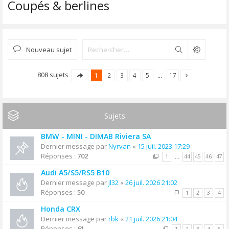
Coupés & berlines
Nouveau sujet
Rechercher
808 sujets
1
2
3
4
5
…
17
Sujets
BMW - MINI - DIMAB Riviera SA
Dernier message par
Nyrvan
«
15 juil. 2023 17:29
Réponses :
702
1
…
44
45
46
47
Audi A5/S5/RS5 B10
Dernier message par
jl32
«
26 juil. 2026 21:02
Réponses :
50
1
2
3
4
Honda CRX
Dernier message par
rbk
«
21 juil. 2026 21:04
Réponses :
61