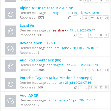
1
2
3
4
5
Alpine A110: Le retour d'Alpine ...
Dernier message par
Nagata-San
«
15 juil. 2026 10:26
Réponses :
1578
1
…
103
104
105
106
Lucid Air
Dernier message par
ze_shark
«
15 juil. 2026 00:47
Réponses :
131
1
…
6
7
8
9
Bovensiepen B05 GT
Dernier message par
Corsugone
«
28 juin 2026 10:32
Réponses :
9
Audi RS3 Sportback (8V)
Dernier message par
Nagata-San
«
26 juin 2026 09:03
Réponses :
2608
1
…
171
172
173
174
Porsche Taycan (a.k.a Mission E concept)
Dernier message par
bence
«
23 juin 2026 07:16
Réponses :
566
1
…
35
36
37
38
Audi A6 C9
Dernier message par
Carbene
«
16 juin 2026 17:17
Réponses :
7