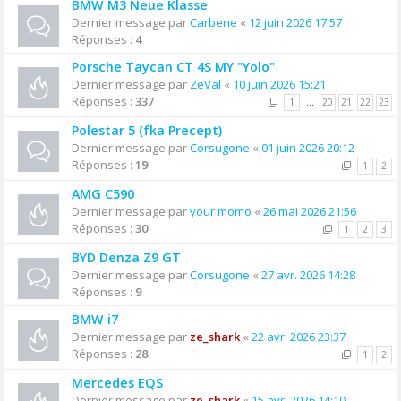
BMW M3 Neue Klasse
Dernier message par
Carbene
«
12 juin 2026 17:57
Réponses :
4
Porsche Taycan CT 4S MY "Yolo"
Dernier message par
ZeVal
«
10 juin 2026 15:21
Réponses :
337
1
…
20
21
22
23
Polestar 5 (fka Precept)
Dernier message par
Corsugone
«
01 juin 2026 20:12
Réponses :
19
1
2
AMG C590
Dernier message par
your momo
«
26 mai 2026 21:56
Réponses :
30
1
2
3
BYD Denza Z9 GT
Dernier message par
Corsugone
«
27 avr. 2026 14:28
Réponses :
9
BMW i7
Dernier message par
ze_shark
«
22 avr. 2026 23:37
Réponses :
28
1
2
Mercedes EQS
Dernier message par
ze_shark
«
15 avr. 2026 14:10