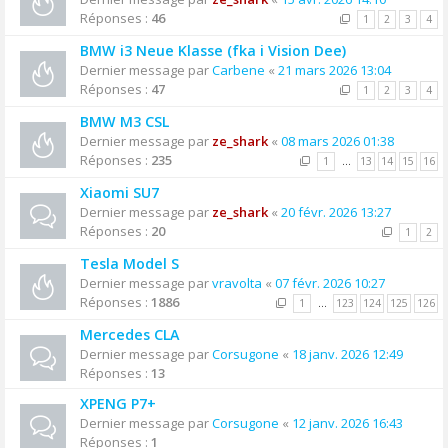
Réponses :
46
1
2
3
4
BMW i3 Neue Klasse (fka i Vision Dee)
Dernier message par
Carbene
«
21 mars 2026 13:04
Réponses :
47
1
2
3
4
BMW M3 CSL
Dernier message par
ze_shark
«
08 mars 2026 01:38
Réponses :
235
1
…
13
14
15
16
Xiaomi SU7
Dernier message par
ze_shark
«
20 févr. 2026 13:27
Réponses :
20
1
2
Tesla Model S
Dernier message par
vravolta
«
07 févr. 2026 10:27
Réponses :
1886
1
…
123
124
125
126
Mercedes CLA
Dernier message par
Corsugone
«
18 janv. 2026 12:49
Réponses :
13
XPENG P7+
Dernier message par
Corsugone
«
12 janv. 2026 16:43
Réponses :
1