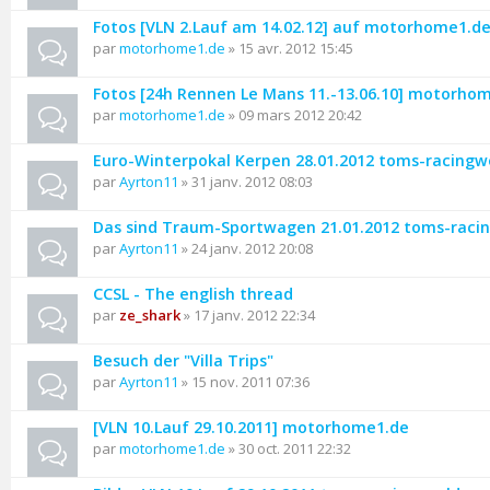
Fotos [VLN 2.Lauf am 14.02.12] auf motorhome1.d
par
motorhome1.de
» 15 avr. 2012 15:45
Fotos [24h Rennen Le Mans 11.-13.06.10] motorho
par
motorhome1.de
» 09 mars 2012 20:42
Euro-Winterpokal Kerpen 28.01.2012 toms-racingw
par
Ayrton11
» 31 janv. 2012 08:03
Das sind Traum-Sportwagen 21.01.2012 toms-raci
par
Ayrton11
» 24 janv. 2012 20:08
CCSL - The english thread
par
ze_shark
» 17 janv. 2012 22:34
Besuch der "Villa Trips"
par
Ayrton11
» 15 nov. 2011 07:36
[VLN 10.Lauf 29.10.2011] motorhome1.de
par
motorhome1.de
» 30 oct. 2011 22:32