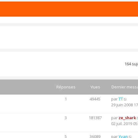
164 su
Réponses
Vues
Dernier mess
1
49445
par
TT
29 juin 2008 17
3
181387
par
ze_shark
02 juil. 2019 05
5
36089
par
Yvan