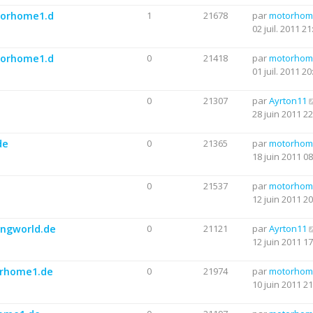
otorhome1.d
1
21678
par
motorhom
02 juil. 2011 21
otorhome1.d
0
21418
par
motorhom
01 juil. 2011 20
0
21307
par
Ayrton11
28 juin 2011 22
de
0
21365
par
motorhom
18 juin 2011 08
0
21537
par
motorhom
12 juin 2011 20
ingworld.de
0
21121
par
Ayrton11
12 juin 2011 17
torhome1.de
0
21974
par
motorhom
10 juin 2011 21