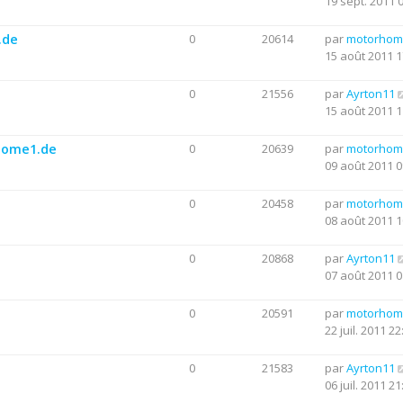
19 sept. 2011 
.de
0
20614
par
motorhom
15 août 2011 1
0
21556
par
Ayrton11
15 août 2011 1
rhome1.de
0
20639
par
motorhom
09 août 2011 0
0
20458
par
motorhom
08 août 2011 1
0
20868
par
Ayrton11
07 août 2011 0
0
20591
par
motorhom
22 juil. 2011 22
0
21583
par
Ayrton11
06 juil. 2011 21