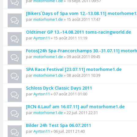
par
motorhome1.de
» 19 sept. 2011 09:57
[Bikers´Days of Spa vom 12.-13.08.11] motorhome1
par
motorhome1.de
» 15 août 2011 17:47
Oldtimer GP 13.-14.08.2011 toms-racingworld.de
par
Ayrton11
» 15 août 2011 11:19
Fotos[24h Spa-Francorchamps 30.-31.07.11] moto
par
motorhome1.de
» 09 août 2011 09:45
SPA Race Festival [23.07.11] motorhome1.de
par
motorhome1.de
» 08 août 2011 10:39
Schloss Dyck Classic Days 2011
par
Ayrton11
» 07 août 2011 01:00
[RCN 6.Lauf am 16.07.11] auf motorhome1.de
par
motorhome1.de
» 22 juil. 2011 22:31
Bilder 24h Test Spa 06.07.2011
par
Ayrton11
» 06 juil. 2011 21:40