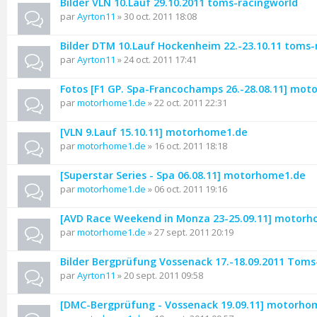
Bilder VLN 10.Lauf 29.10.2011 toms-racingworld
par
Ayrton11
» 30 oct. 2011 18:08
Bilder DTM 10.Lauf Hockenheim 22.-23.10.11 toms-
par
Ayrton11
» 24 oct. 2011 17:41
Fotos [F1 GP. Spa-Francochamps 26.-28.08.11] mo
par
motorhome1.de
» 22 oct. 2011 22:31
[VLN 9.Lauf 15.10.11] motorhome1.de
par
motorhome1.de
» 16 oct. 2011 18:18
[Superstar Series - Spa 06.08.11] motorhome1.de
par
motorhome1.de
» 06 oct. 2011 19:16
[AVD Race Weekend in Monza 23-25.09.11] motor
par
motorhome1.de
» 27 sept. 2011 20:19
Bilder Bergprüfung Vossenack 17.-18.09.2011 Toms
par
Ayrton11
» 20 sept. 2011 09:58
[DMC-Bergprüfung - Vossenack 19.09.11] motorho