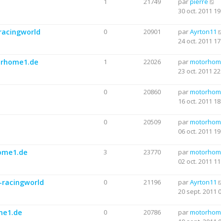
1
21749
par
pierre
30 oct. 2011 19
racingworld
0
20901
par
Ayrton11
24 oct. 2011 17
torhome1.de
1
22026
par
motorhom
23 oct. 2011 22
0
20860
par
motorhom
16 oct. 2011 18
0
20509
par
motorhom
06 oct. 2011 19
home1.de
3
23770
par
motorhom
02 oct. 2011 11
-racingworld
0
21196
par
Ayrton11
20 sept. 2011 
me1.de
0
20786
par
motorhom