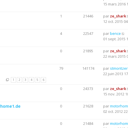
15 mars 2016 
1
21446
par
ze_shark
12 oct. 2015 04
4
22547
par
bence
01 sept. 2015 
0
21895
par
ze_shark
22 mars 2015 
79
141174
par
stmoritzer
22 juin 2013 17
1
2
3
4
5
6
0
24373
par
ze_shark
15 nov. 2012 1
orhome1.de
0
21628
par
motorhom
02 oct. 2012 22
0
21484
par
motorhom