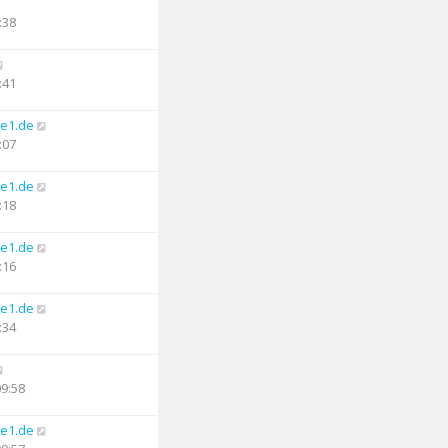
:38
:41
e1.de
:07
e1.de
:18
e1.de
:16
e1.de
:34
09:58
e1.de