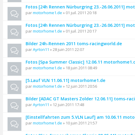
Fotos [24h Rennen Nürburgring 23.-26.06.2011] m
par
motorhome1.de
» 01 juil. 2011 20:18
Fotos [24h Rennen Nürburgring 23.-26.06.2011] m
par
motorhome1.de
» 01 juil. 2011 20:17
Bilder 24h-Rennen 2011 toms-racingworld.de
par
Ayrton11
» 28 juin 2011 22:07
Fotos [Spa Summer Classic] 12.06.11 motorhome1.
par
motorhome1.de
» 18 juin 2011 08:49
[5.Lauf VLN 11.06.11] motorhome1.de
par
motorhome1.de
» 12 juin 2011 20:56
Bilder [ADAC GT Masters Zolder 12.06.11] toms-rac
par
Ayrton11
» 12 juin 2011 17:48
[Einstellfahrten zum 5.VLN Lauf] am 10.06.11 mo
par
motorhome1.de
» 10 juin 2011 21:57