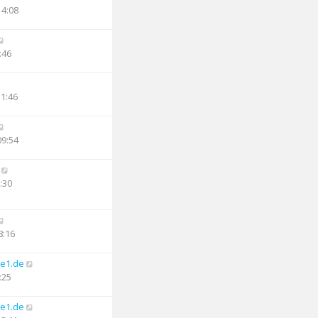
14:08
:46
11:46
09:54
:30
8:16
e1.de
:25
e1.de