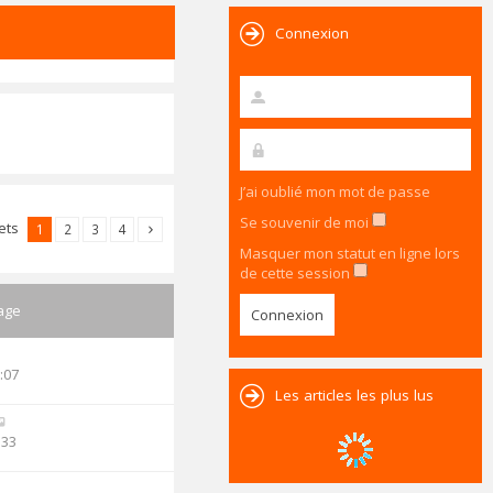
Connexion
J’ai oublié mon mot de passe
Se souvenir de moi
jets
1
2
3
4
Masquer mon statut en ligne lors
de cette session
age
:07
Les articles les plus lus
:33