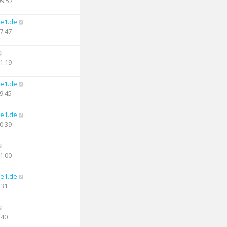
09:57
e1.de
7:47
1:19
e1.de
9:45
e1.de
0:39
1:00
e1.de
:31
:40