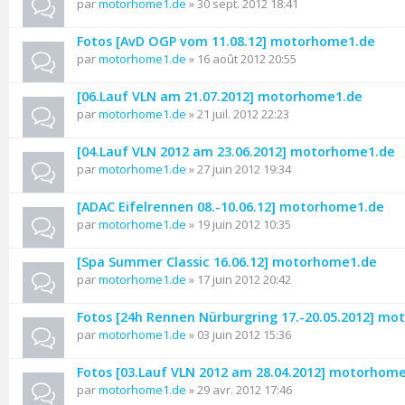
par
motorhome1.de
» 30 sept. 2012 18:41
Fotos [AvD OGP vom 11.08.12] motorhome1.de
par
motorhome1.de
» 16 août 2012 20:55
[06.Lauf VLN am 21.07.2012] motorhome1.de
par
motorhome1.de
» 21 juil. 2012 22:23
[04.Lauf VLN 2012 am 23.06.2012] motorhome1.de
par
motorhome1.de
» 27 juin 2012 19:34
[ADAC Eifelrennen 08.-10.06.12] motorhome1.de
par
motorhome1.de
» 19 juin 2012 10:35
[Spa Summer Classic 16.06.12] motorhome1.de
par
motorhome1.de
» 17 juin 2012 20:42
Fotos [24h Rennen Nürburgring 17.-20.05.2012] m
par
motorhome1.de
» 03 juin 2012 15:36
Fotos [03.Lauf VLN 2012 am 28.04.2012] motorhom
par
motorhome1.de
» 29 avr. 2012 17:46