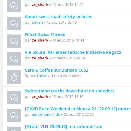
par
ze_shark
» 15 nov. 2015 14:49
About swiss road safety policies
par
seven
» 12 oct. 2015 02:16
FChat Swiss Thread
par
ze_shark
» 30 août 2015 19:44
Via Sicura: Parlamentarische Initiative Regazzi
par
ze_shark
» 22 mars 2015 09:54
Cars & Coffee sur Zurisee CCSZ
par
Thilo2
» 09 juin 2011 08:21
Switzerland cracks down hard on speeders
par
ze_shark
» 15 nov. 2012 18:16
[7.AVD Race Weekend in Monza 21.-22.09.12] mot
par
motorhome1.de
» 02 oct. 2012 22:25
[9.Lauf VLN 29.09.12] motorhome1.de