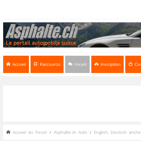
Accueil
Raccourcis
Forum
Inscription
Co
Accueil du forum
Asphalte.ch Auto
English, Deutsch anche 