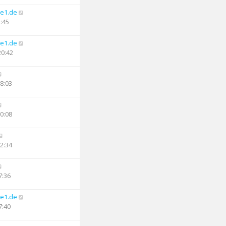
e1.de
5:45
e1.de
20:42
08:03
20:08
22:34
7:36
e1.de
7:40