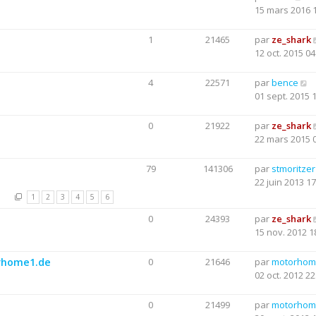
15 mars 2016 
1
21465
par
ze_shark
12 oct. 2015 04
4
22571
par
bence
01 sept. 2015 
0
21922
par
ze_shark
22 mars 2015 
79
141306
par
stmoritzer
22 juin 2013 17
1
2
3
4
5
6
0
24393
par
ze_shark
15 nov. 2012 1
orhome1.de
0
21646
par
motorhom
02 oct. 2012 22
0
21499
par
motorhom