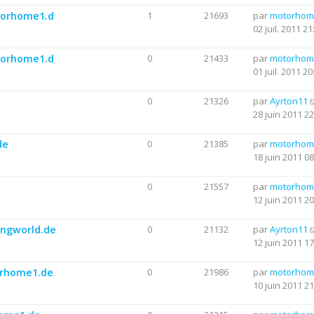
otorhome1.d
1
21693
par
motorhom
02 juil. 2011 21
otorhome1.d
0
21433
par
motorhom
01 juil. 2011 20
0
21326
par
Ayrton11
28 juin 2011 22
de
0
21385
par
motorhom
18 juin 2011 08
0
21557
par
motorhom
12 juin 2011 20
ingworld.de
0
21132
par
Ayrton11
12 juin 2011 17
torhome1.de
0
21986
par
motorhom
10 juin 2011 21