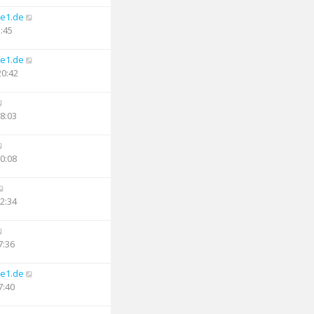
e1.de
5:45
e1.de
20:42
08:03
20:08
22:34
7:36
e1.de
7:40