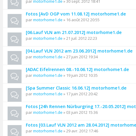
par
motorhome1.de
» 30 sept. 2012 18:41
Fotos [AvD OGP vom 11.08.12] motorhome1.de
par
motorhome1.de
» 16 août 2012 20:55
[06.Lauf VLN am 21.07.2012] motorhome1.de
par
motorhome1.de
» 21 juil. 2012 22:23
[04.Lauf VLN 2012 am 23.06.2012] motorhome1.de
par
motorhome1.de
» 27 juin 2012 19:34
[ADAC Eifelrennen 08.-10.06.12] motorhome1.de
par
motorhome1.de
» 19 juin 2012 10:35
[Spa Summer Classic 16.06.12] motorhome1.de
par
motorhome1.de
» 17 juin 2012 20:42
Fotos [24h Rennen Nürburgring 17.-20.05.2012] m
par
motorhome1.de
» 03 juin 2012 15:36
Fotos [03.Lauf VLN 2012 am 28.04.2012] motorhom
par
motorhome1.de
» 29 avr. 2012 17:46