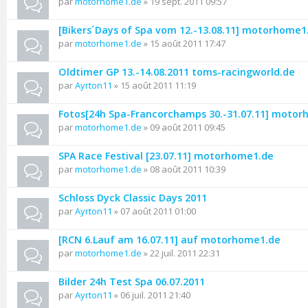
par
motorhome1.de
» 19 sept. 2011 09:57
[Bikers´Days of Spa vom 12.-13.08.11] motorhome1
par
motorhome1.de
» 15 août 2011 17:47
Oldtimer GP 13.-14.08.2011 toms-racingworld.de
par
Ayrton11
» 15 août 2011 11:19
Fotos[24h Spa-Francorchamps 30.-31.07.11] moto
par
motorhome1.de
» 09 août 2011 09:45
SPA Race Festival [23.07.11] motorhome1.de
par
motorhome1.de
» 08 août 2011 10:39
Schloss Dyck Classic Days 2011
par
Ayrton11
» 07 août 2011 01:00
[RCN 6.Lauf am 16.07.11] auf motorhome1.de
par
motorhome1.de
» 22 juil. 2011 22:31
Bilder 24h Test Spa 06.07.2011
par
Ayrton11
» 06 juil. 2011 21:40