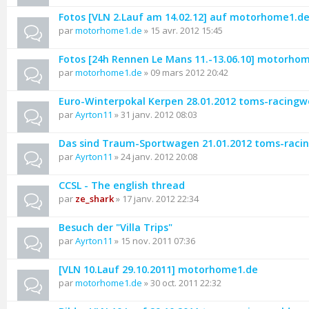
Fotos [VLN 2.Lauf am 14.02.12] auf motorhome1.d
par
motorhome1.de
» 15 avr. 2012 15:45
Fotos [24h Rennen Le Mans 11.-13.06.10] motorho
par
motorhome1.de
» 09 mars 2012 20:42
Euro-Winterpokal Kerpen 28.01.2012 toms-racingw
par
Ayrton11
» 31 janv. 2012 08:03
Das sind Traum-Sportwagen 21.01.2012 toms-raci
par
Ayrton11
» 24 janv. 2012 20:08
CCSL - The english thread
par
ze_shark
» 17 janv. 2012 22:34
Besuch der "Villa Trips"
par
Ayrton11
» 15 nov. 2011 07:36
[VLN 10.Lauf 29.10.2011] motorhome1.de
par
motorhome1.de
» 30 oct. 2011 22:32