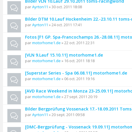
Bilder VLN 10.Lauf 29.10.2011 toms-racingworld
par
Ayrton11
» 30 oct. 2011 18:08
Bilder DTM 10.Lauf Hockenheim 22.-23.10.11 toms-
par
Ayrton11
» 24 oct. 2011 17:41
Fotos [F1 GP. Spa-Francochamps 26.-28.08.11] mo
par
motorhome1.de
» 22 oct. 2011 22:31
[VLN 9.Lauf 15.10.11] motorhome1.de
par
motorhome1.de
» 16 oct. 2011 18:18
[Superstar Series - Spa 06.08.11] motorhome1.de
par
motorhome1.de
» 06 oct. 2011 19:16
[AVD Race Weekend in Monza 23-25.09.11] motor
par
motorhome1.de
» 27 sept. 2011 20:19
Bilder Bergprüfung Vossenack 17.-18.09.2011 Toms
par
Ayrton11
» 20 sept. 2011 09:58
[DMC-Bergprüfung - Vossenack 19.09.11] motorho