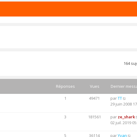
164 su
Réponses
Vues
Dernier mess
1
49471
par
TT
29 juin 2008 17
3
181561
par
ze_shark
02 juil. 2019 05
5
36114
par
Yvan