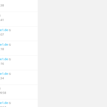
:38
:41
e1.de
:07
e1.de
:18
e1.de
:16
e1.de
:34
09:58
e1.de