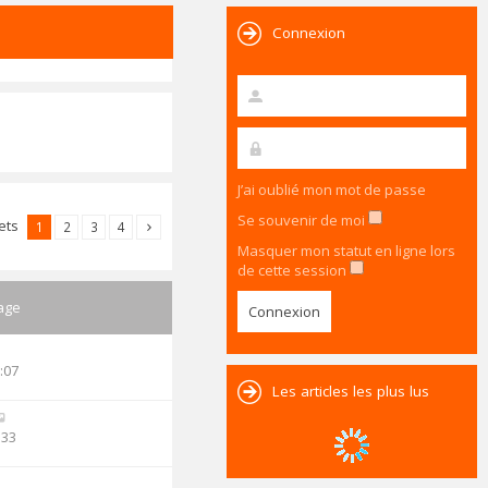
Connexion
J’ai oublié mon mot de passe
Se souvenir de moi
jets
1
2
3
4
Masquer mon statut en ligne lors
de cette session
age
:07
Les articles les plus lus
:33