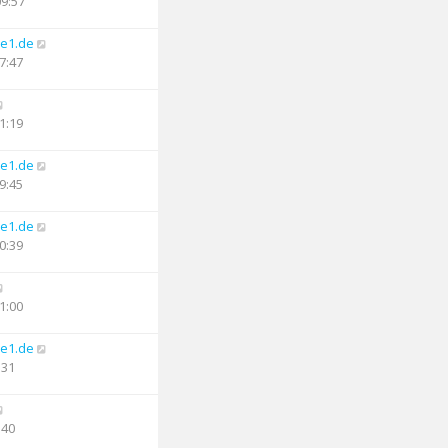
09:57
e1.de
7:47
1:19
e1.de
9:45
e1.de
0:39
1:00
e1.de
:31
:40