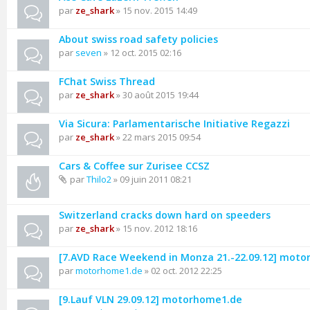
par
ze_shark
» 15 nov. 2015 14:49
About swiss road safety policies
par
seven
» 12 oct. 2015 02:16
FChat Swiss Thread
par
ze_shark
» 30 août 2015 19:44
Via Sicura: Parlamentarische Initiative Regazzi
par
ze_shark
» 22 mars 2015 09:54
Cars & Coffee sur Zurisee CCSZ
par
Thilo2
» 09 juin 2011 08:21
Switzerland cracks down hard on speeders
par
ze_shark
» 15 nov. 2012 18:16
[7.AVD Race Weekend in Monza 21.-22.09.12] mot
par
motorhome1.de
» 02 oct. 2012 22:25
[9.Lauf VLN 29.09.12] motorhome1.de