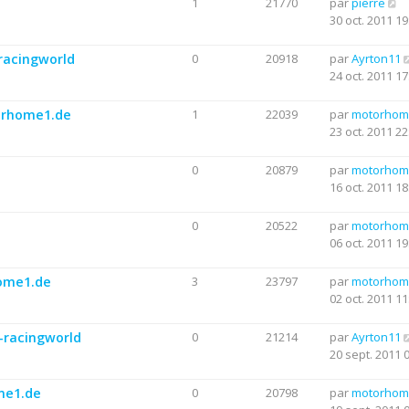
1
21770
par
pierre
30 oct. 2011 19
racingworld
0
20918
par
Ayrton11
24 oct. 2011 17
torhome1.de
1
22039
par
motorhom
23 oct. 2011 22
0
20879
par
motorhom
16 oct. 2011 18
0
20522
par
motorhom
06 oct. 2011 19
home1.de
3
23797
par
motorhom
02 oct. 2011 11
-racingworld
0
21214
par
Ayrton11
20 sept. 2011 
me1.de
0
20798
par
motorhom