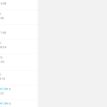
14:08
:46
11:46
09:54
:30
8:16
e1.de
:25
e1.de