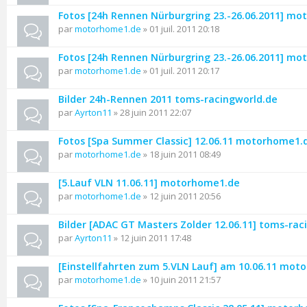
Fotos [24h Rennen Nürburgring 23.-26.06.2011] m
par
motorhome1.de
» 01 juil. 2011 20:18
Fotos [24h Rennen Nürburgring 23.-26.06.2011] m
par
motorhome1.de
» 01 juil. 2011 20:17
Bilder 24h-Rennen 2011 toms-racingworld.de
par
Ayrton11
» 28 juin 2011 22:07
Fotos [Spa Summer Classic] 12.06.11 motorhome1.
par
motorhome1.de
» 18 juin 2011 08:49
[5.Lauf VLN 11.06.11] motorhome1.de
par
motorhome1.de
» 12 juin 2011 20:56
Bilder [ADAC GT Masters Zolder 12.06.11] toms-rac
par
Ayrton11
» 12 juin 2011 17:48
[Einstellfahrten zum 5.VLN Lauf] am 10.06.11 mo
par
motorhome1.de
» 10 juin 2011 21:57