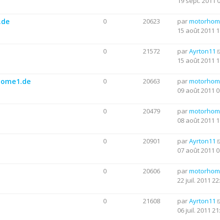
19 sept. 2011 
.de
0
20623
par
motorhom
15 août 2011 1
0
21572
par
Ayrton11
15 août 2011 1
rhome1.de
0
20663
par
motorhom
09 août 2011 0
0
20479
par
motorhom
08 août 2011 1
0
20901
par
Ayrton11
07 août 2011 0
0
20606
par
motorhom
22 juil. 2011 22
0
21608
par
Ayrton11
06 juil. 2011 21