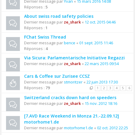
Dernier message par
Yvan
«
15 mars 2016 14:08
Réponses :
5
About swiss road safety policies
Dernier message par
ze_shark
«
12 oct. 2015 04:46
Réponses :
1
FChat Swiss Thread
Dernier message par
bence
«
01 sept. 2015 11:46
Réponses :
4
Via Sicura: Parlamentarische Initiative Regazzi
Dernier message par
ze_shark
«
22 mars 2015 09:54
Cars & Coffee sur Zurisee CCSZ
Dernier message par
stmoritzer
«
22 juin 2013 17:30
Réponses :
79
1
2
3
4
5
6
Switzerland cracks down hard on speeders
Dernier message par
ze_shark
«
15 nov. 2012 18:16
[7.AVD Race Weekend in Monza 21.-22.09.12]
motorhome1.de
Dernier message par
motorhome1.de
«
02 oct. 2012 22:25