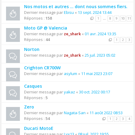
Nos motos et autres ... dont nous sommes fiers.
Dernier message par
Ebisu
«
13 sept. 2024 13:44
Réponses :
158
1
…
8
9
10
11
Moto GP @ Valencia
Dernier message par
ze_shark
«
01 avr. 2024 13:35
Réponses :
44
1
2
3
Norton
Dernier message par
ze_shark
«
25 juil. 2023 05:02
Crighton CR700W
Dernier message par
asylum
«
11 mai 2023 23:07
Casques
Dernier message par
yakaz
«
30 oct. 2022 00:17
Réponses :
5
Zero
Dernier message par
Nagata-San
«
11 août 2022 08:53
Réponses :
54
1
2
3
4
Ducati MotoE
Dernier message par
Lvx13
«
08 juil. 2022 19:55