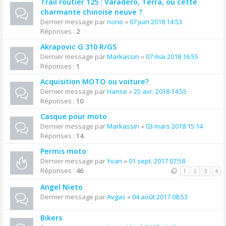
Trail routier 125 : Varadero, Terra, ou cette
charmante chinoise neuve ?
Dernier message par
nono
«
07 juin 2018 14:53
Réponses :
2
Akrapovic G 310 R/GS
Dernier message par
Markassin
«
07 mai 2018 16:55
Réponses :
1
Acquisition MOTO ou voiture?
Dernier message par
Hanse
«
25 avr. 2018 14:55
Réponses :
10
Casque pour moto
Dernier message par
Markassin
«
03 mars 2018 15:14
Réponses :
14
Permis moto
Dernier message par
Yvan
«
01 sept. 2017 07:58
Réponses :
46
1
2
3
4
Angel Nieto
Dernier message par
Avgas
«
04 août 2017 08:53
Bikers