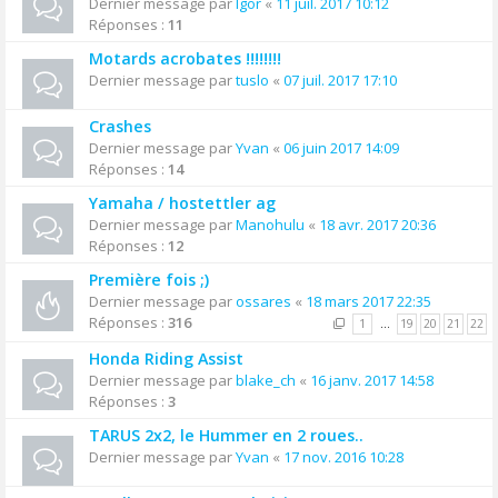
Dernier message par
Igor
«
11 juil. 2017 10:12
Réponses :
11
Motards acrobates !!!!!!!!
Dernier message par
tuslo
«
07 juil. 2017 17:10
Crashes
Dernier message par
Yvan
«
06 juin 2017 14:09
Réponses :
14
Yamaha / hostettler ag
Dernier message par
Manohulu
«
18 avr. 2017 20:36
Réponses :
12
Première fois ;)
Dernier message par
ossares
«
18 mars 2017 22:35
Réponses :
316
1
…
19
20
21
22
Honda Riding Assist
Dernier message par
blake_ch
«
16 janv. 2017 14:58
Réponses :
3
TARUS 2x2, le Hummer en 2 roues..
Dernier message par
Yvan
«
17 nov. 2016 10:28