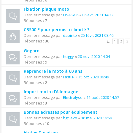
Réponses :
6
Fixation plaque moto
Dernier message par
OSAKA 6
«
06 avr. 2021 14:32
Réponses :
7
CB500 F pour permis a illimité ?
Dernier message par
dapinto
«
25 févr. 2021 08:46
Réponses :
36
1
2
3
Gogoro
Dernier message par
huggy
«
20 nov. 2020 14:04
Réponses :
9
Reprendre la moto à 60 ans
Dernier message par
FastFR
«
15 oct. 2020 06:49
Réponses :
2
Import moto d'Allemagne
Dernier message par
Electrolyse
«
11 août 2020 14:57
Réponses :
3
Bonnes adresses pour équipement
Dernier message par
hgt_evo
«
16 mai 2020 16:59
Réponses :
10
Harley Davidson