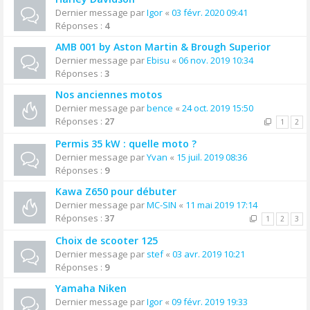
Dernier message par
Igor
«
03 févr. 2020 09:41
Réponses :
4
AMB 001 by Aston Martin & Brough Superior
Dernier message par
Ebisu
«
06 nov. 2019 10:34
Réponses :
3
Nos anciennes motos
Dernier message par
bence
«
24 oct. 2019 15:50
Réponses :
27
1
2
Permis 35 kW : quelle moto ?
Dernier message par
Yvan
«
15 juil. 2019 08:36
Réponses :
9
Kawa Z650 pour débuter
Dernier message par
MC-SIN
«
11 mai 2019 17:14
Réponses :
37
1
2
3
Choix de scooter 125
Dernier message par
stef
«
03 avr. 2019 10:21
Réponses :
9
Yamaha Niken
Dernier message par
Igor
«
09 févr. 2019 19:33