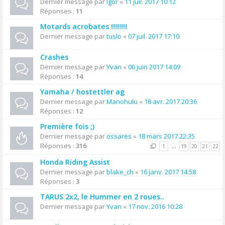
Dernier message par
Igor
«
11 juil. 2017 10:12
Réponses :
11
Motards acrobates !!!!!!!!
Dernier message par
tuslo
«
07 juil. 2017 17:10
Crashes
Dernier message par
Yvan
«
06 juin 2017 14:09
Réponses :
14
Yamaha / hostettler ag
Dernier message par
Manohulu
«
18 avr. 2017 20:36
Réponses :
12
Première fois ;)
Dernier message par
ossares
«
18 mars 2017 22:35
Réponses :
316
1
…
19
20
21
22
Honda Riding Assist
Dernier message par
blake_ch
«
16 janv. 2017 14:58
Réponses :
3
TARUS 2x2, le Hummer en 2 roues..
Dernier message par
Yvan
«
17 nov. 2016 10:28