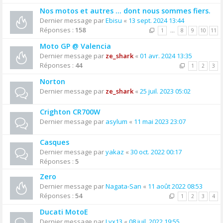
Nos motos et autres ... dont nous sommes fiers.
Dernier message par
Ebisu
«
13 sept. 2024 13:44
Réponses :
158
1
…
8
9
10
11
Moto GP @ Valencia
Dernier message par
ze_shark
«
01 avr. 2024 13:35
Réponses :
44
1
2
3
Norton
Dernier message par
ze_shark
«
25 juil. 2023 05:02
Crighton CR700W
Dernier message par
asylum
«
11 mai 2023 23:07
Casques
Dernier message par
yakaz
«
30 oct. 2022 00:17
Réponses :
5
Zero
Dernier message par
Nagata-San
«
11 août 2022 08:53
Réponses :
54
1
2
3
4
Ducati MotoE
Dernier message par
Lvx13
«
08 juil. 2022 19:55