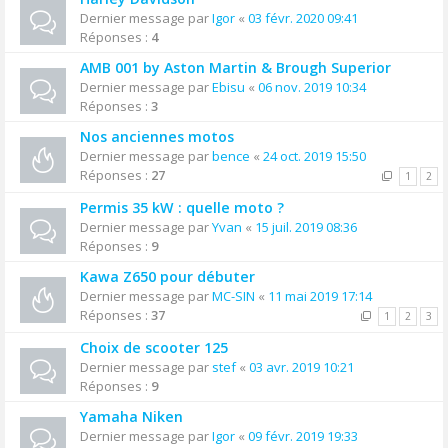
Dernier message par
Igor
«
03 févr. 2020 09:41
Réponses :
4
AMB 001 by Aston Martin & Brough Superior
Dernier message par
Ebisu
«
06 nov. 2019 10:34
Réponses :
3
Nos anciennes motos
Dernier message par
bence
«
24 oct. 2019 15:50
Réponses :
27
1
2
Permis 35 kW : quelle moto ?
Dernier message par
Yvan
«
15 juil. 2019 08:36
Réponses :
9
Kawa Z650 pour débuter
Dernier message par
MC-SIN
«
11 mai 2019 17:14
Réponses :
37
1
2
3
Choix de scooter 125
Dernier message par
stef
«
03 avr. 2019 10:21
Réponses :
9
Yamaha Niken
Dernier message par
Igor
«
09 févr. 2019 19:33