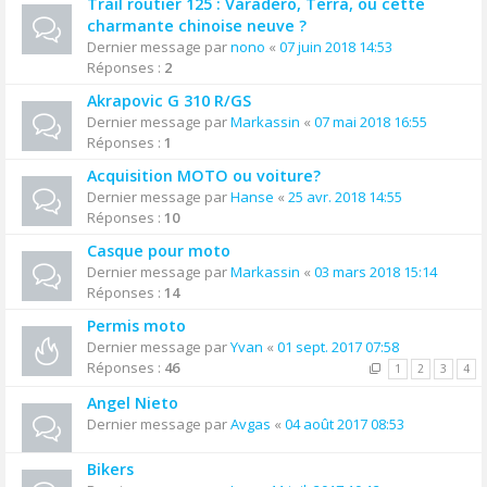
Trail routier 125 : Varadero, Terra, ou cette
charmante chinoise neuve ?
Dernier message par
nono
«
07 juin 2018 14:53
Réponses :
2
Akrapovic G 310 R/GS
Dernier message par
Markassin
«
07 mai 2018 16:55
Réponses :
1
Acquisition MOTO ou voiture?
Dernier message par
Hanse
«
25 avr. 2018 14:55
Réponses :
10
Casque pour moto
Dernier message par
Markassin
«
03 mars 2018 15:14
Réponses :
14
Permis moto
Dernier message par
Yvan
«
01 sept. 2017 07:58
Réponses :
46
1
2
3
4
Angel Nieto
Dernier message par
Avgas
«
04 août 2017 08:53
Bikers