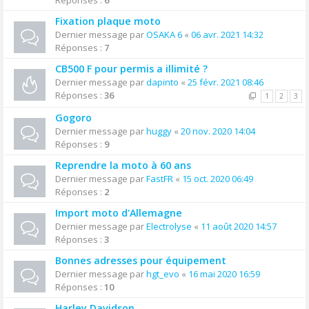
Réponses :
6
Fixation plaque moto
Dernier message par
OSAKA 6
«
06 avr. 2021 14:32
Réponses :
7
CB500 F pour permis a illimité ?
Dernier message par
dapinto
«
25 févr. 2021 08:46
Réponses :
36
1
2
3
Gogoro
Dernier message par
huggy
«
20 nov. 2020 14:04
Réponses :
9
Reprendre la moto à 60 ans
Dernier message par
FastFR
«
15 oct. 2020 06:49
Réponses :
2
Import moto d'Allemagne
Dernier message par
Electrolyse
«
11 août 2020 14:57
Réponses :
3
Bonnes adresses pour équipement
Dernier message par
hgt_evo
«
16 mai 2020 16:59
Réponses :
10
Harley Davidson