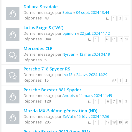
Dallara Stradale
Dernier message par
Ebisu
«
04 sept. 2024 13:44
Réponses :
43
1
2
3
Lotus Exige S ("V6")
Dernier message par
opimon
«
22 juil. 2024 11:12
Réponses :
944
1
…
60
61
62
63
Mercedes CLE
Dernier message par
Nyrvan
«
12 mai 2024 04:19
Réponses :
5
Porsche 718 Spyder RS
Dernier message par
Lvx13
«
24 avr. 2024 14:29
Réponses :
15
1
2
Porsche Boxster 981 Spyder
Dernier message par
Anubis
«
11 mars 2024 11:49
Réponses :
120
1
…
6
7
8
9
Mazda MX-5 4ème génération (ND)
Dernier message par
ZeVal
«
15 févr. 2024 17:56
Réponses :
295
1
…
17
18
19
20
Porsche Boxster 2012 (type 981)