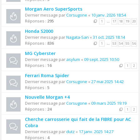
Morgan Aero SuperSports
Dernier message par
Corsugone
«
10 janv. 2026 18:54
Réponses :
295
1
…
17
18
19
20
Honda S2000
Dernier message par
Nagata-San
«
31 oct. 2025 18:14
Réponses :
836
1
…
53
54
55
56
MG Cyberster
Dernier message par
asylum
«
09 sept. 2025 10:50
Réponses :
16
1
2
Ferrari Roma Spider
Dernier message par
Corsugone
«
27 mai 2025 14:42
Réponses :
5
Nouvelle Morgan +4
Dernier message par
Corsugone
«
09 mars 2025 19:19
Réponses :
24
1
2
Cherche carrosserie qui fait de la FIBRE pour AC
Cobra
Dernier message par
dutz
«
17 janv. 2025 14:27
Réponses :
4