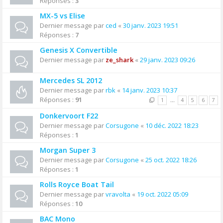
Réponses :
3
MX-5 vs Elise
Dernier message par
ced
«
30 janv. 2023 19:51
Réponses :
7
Genesis X Convertible
Dernier message par
ze_shark
«
29 janv. 2023 09:26
Mercedes SL 2012
Dernier message par
rbk
«
14 janv. 2023 10:37
Réponses :
91
1
…
4
5
6
7
Donkervoort F22
Dernier message par
Corsugone
«
10 déc. 2022 18:23
Réponses :
1
Morgan Super 3
Dernier message par
Corsugone
«
25 oct. 2022 18:26
Réponses :
1
Rolls Royce Boat Tail
Dernier message par
vravolta
«
19 oct. 2022 05:09
Réponses :
10
BAC Mono