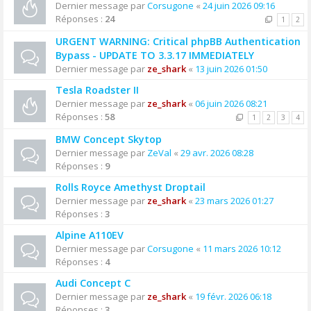
Dernier message par
Corsugone
«
24 juin 2026 09:16
Réponses :
24
1
2
URGENT WARNING: Critical phpBB Authentication
Bypass - UPDATE TO 3.3.17 IMMEDIATELY
Dernier message par
ze_shark
«
13 juin 2026 01:50
Tesla Roadster II
Dernier message par
ze_shark
«
06 juin 2026 08:21
Réponses :
58
1
2
3
4
BMW Concept Skytop
Dernier message par
ZeVal
«
29 avr. 2026 08:28
Réponses :
9
Rolls Royce Amethyst Droptail
Dernier message par
ze_shark
«
23 mars 2026 01:27
Réponses :
3
Alpine A110EV
Dernier message par
Corsugone
«
11 mars 2026 10:12
Réponses :
4
Audi Concept C
Dernier message par
ze_shark
«
19 févr. 2026 06:18
Réponses :
3