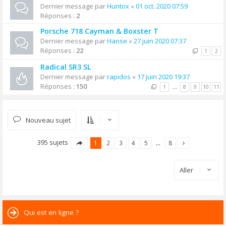
Dernier message par
Huntox
«
01 oct. 2020 07:59
Réponses :
2
Porsche 718 Cayman & Boxster T
Dernier message par
Hanse
«
27 juin 2020 07:37
Réponses :
22
1
2
Radical SR3 SL
Dernier message par
rapidos
«
17 juin 2020 19:37
Réponses :
150
1
…
8
9
10
11
Nouveau sujet
395 sujets
1
2
3
4
5
…
8
Aller
Qui est en ligne ?