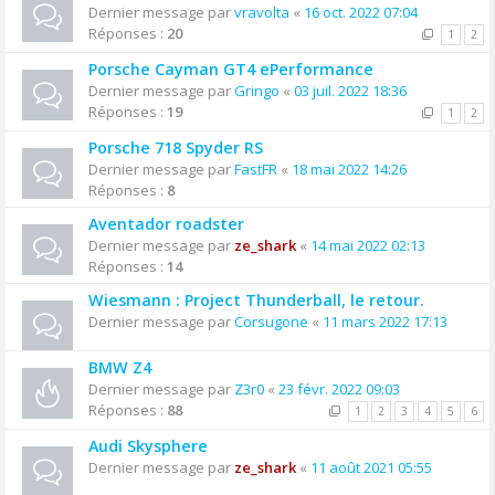
Dernier message par
vravolta
«
16 oct. 2022 07:04
Réponses :
20
1
2
Porsche Cayman GT4 ePerformance
Dernier message par
Gringo
«
03 juil. 2022 18:36
Réponses :
19
1
2
Porsche 718 Spyder RS
Dernier message par
FastFR
«
18 mai 2022 14:26
Réponses :
8
Aventador roadster
Dernier message par
ze_shark
«
14 mai 2022 02:13
Réponses :
14
Wiesmann : Project Thunderball, le retour.
Dernier message par
Corsugone
«
11 mars 2022 17:13
BMW Z4
Dernier message par
Z3r0
«
23 févr. 2022 09:03
Réponses :
88
1
2
3
4
5
6
Audi Skysphere
Dernier message par
ze_shark
«
11 août 2021 05:55