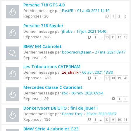
Porsche 718 GTS 4.0
Dernier message par
FastFR
«
01 août 2021 14:10
Réponses :
30
1
2
3
Porsche 718 Spyder
Dernier message par
jfrobs
«
17 juil. 2021 14:40
Réponses :
186
1
…
10
11
12
13
BMW M4 Cabriolet
Dernier message par
boboracingteam
«
27 mai 2021 09:17
Réponses :
9
Les Tribulations CATERHAM
Dernier message par
ze_shark
«
06 avr. 2021 13:30
Réponses :
289
1
…
17
18
19
20
Mercedes Classe C Cabriolet
Dernier message par
rbk
«
05 nov. 2020 09:54
Réponses :
29
1
2
Donkervoort D8 GTO : fini de jouer !
Dernier message par
Castor Troy
«
29 oct. 2020 08:07
Réponses :
156
1
…
8
9
10
11
BMW Série 4 cabriolet G23