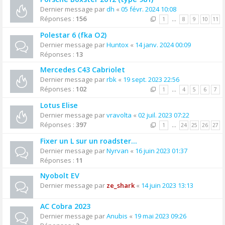
Dernier message par
dh
«
05 févr. 2024 10:08
Réponses :
156
1
…
8
9
10
11
Polestar 6 (fka O2)
Dernier message par
Huntox
«
14 janv. 2024 00:09
Réponses :
13
Mercedes C43 Cabriolet
Dernier message par
rbk
«
19 sept. 2023 22:56
Réponses :
102
1
…
4
5
6
7
Lotus Elise
Dernier message par
vravolta
«
02 juil. 2023 07:22
Réponses :
397
1
…
24
25
26
27
Fixer un L sur un roadster…
Dernier message par
Nyrvan
«
16 juin 2023 01:37
Réponses :
11
Nyobolt EV
Dernier message par
ze_shark
«
14 juin 2023 13:13
AC Cobra 2023
Dernier message par
Anubis
«
19 mai 2023 09:26