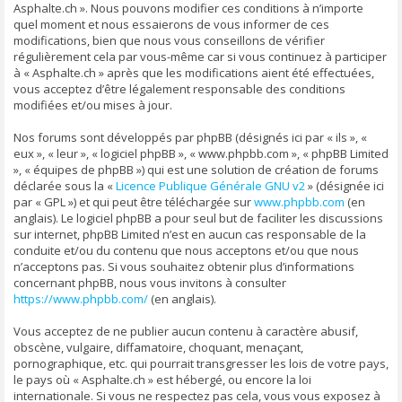
Asphalte.ch ». Nous pouvons modifier ces conditions à n’importe
quel moment et nous essaierons de vous informer de ces
modifications, bien que nous vous conseillons de vérifier
régulièrement cela par vous-même car si vous continuez à participer
à « Asphalte.ch » après que les modifications aient été effectuées,
vous acceptez d’être légalement responsable des conditions
modifiées et/ou mises à jour.
Nos forums sont développés par phpBB (désignés ici par « ils », «
eux », « leur », « logiciel phpBB », « www.phpbb.com », « phpBB Limited
», « équipes de phpBB ») qui est une solution de création de forums
déclarée sous la «
Licence Publique Générale GNU v2
» (désignée ici
par « GPL ») et qui peut être téléchargée sur
www.phpbb.com
(en
anglais). Le logiciel phpBB a pour seul but de faciliter les discussions
sur internet, phpBB Limited n’est en aucun cas responsable de la
conduite et/ou du contenu que nous acceptons et/ou que nous
n’acceptons pas. Si vous souhaitez obtenir plus d’informations
concernant phpBB, nous vous invitons à consulter
https://www.phpbb.com/
(en anglais).
Vous acceptez de ne publier aucun contenu à caractère abusif,
obscène, vulgaire, diffamatoire, choquant, menaçant,
pornographique, etc. qui pourrait transgresser les lois de votre pays,
le pays où « Asphalte.ch » est hébergé, ou encore la loi
internationale. Si vous ne respectez pas cela, vous vous exposez à