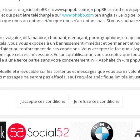
, « leur », « logiciel phpBB », « www.phpbb.com », « phpBB Limited », « équ
) et qui peut être téléchargée sur
www.phpbb.com
(en anglais). Le logiciel
nu que nous acceptons et/ou que nous n’acceptons pas. Si vous souhaitez
 vulgaire, diffamatoire, choquant, menaçant, pornographique, etc. qui pou
s cela, vous vous exposez à un bannissement immédiat et permanent et nous
aider au renforcement de ces conditions. Vous acceptez le fait que « Aspha
ons que cela est nécessaire. En tant qu’utilisateur, vous acceptez que to
e à une tierce partie sans votre consentement, ni « Asphalte.ch », ni ph
pétuelle et irrévocable sur les contenus et messages que vous aurez volont
ssages ne seront pas effacés, sauf requête spécifique, limitée et justi