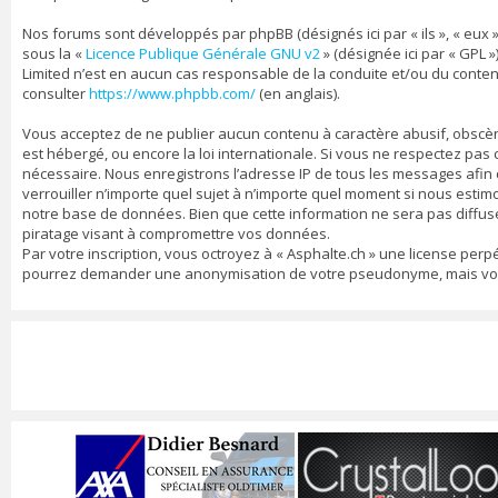
Nos forums sont développés par phpBB (désignés ici par « ils », « eux »
sous la «
Licence Publique Générale GNU v2
» (désignée ici par « GPL »
Limited n’est en aucun cas responsable de la conduite et/ou du conte
consulter
https://www.phpbb.com/
(en anglais).
Vous acceptez de ne publier aucun contenu à caractère abusif, obscène,
est hébergé, ou encore la loi internationale. Si vous ne respectez pa
nécessaire. Nous enregistrons l’adresse IP de tous les messages afin d’
verrouiller n’importe quel sujet à n’importe quel moment si nous estim
notre base de données. Bien que cette information ne sera pas diffusé
piratage visant à compromettre vos données.
Par votre inscription, vous octroyez à « Asphalte.ch » une license per
pourrez demander une anonymisation de votre pseudonyme, mais vos me