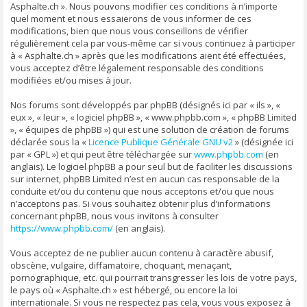
Asphalte.ch ». Nous pouvons modifier ces conditions à n’importe
quel moment et nous essaierons de vous informer de ces
modifications, bien que nous vous conseillons de vérifier
régulièrement cela par vous-même car si vous continuez à participer
à « Asphalte.ch » après que les modifications aient été effectuées,
vous acceptez d’être légalement responsable des conditions
modifiées et/ou mises à jour.
Nos forums sont développés par phpBB (désignés ici par « ils », «
eux », « leur », « logiciel phpBB », « www.phpbb.com », « phpBB Limited
», « équipes de phpBB ») qui est une solution de création de forums
déclarée sous la «
Licence Publique Générale GNU v2
» (désignée ici
par « GPL ») et qui peut être téléchargée sur
www.phpbb.com
(en
anglais). Le logiciel phpBB a pour seul but de faciliter les discussions
sur internet, phpBB Limited n’est en aucun cas responsable de la
conduite et/ou du contenu que nous acceptons et/ou que nous
n’acceptons pas. Si vous souhaitez obtenir plus d’informations
concernant phpBB, nous vous invitons à consulter
https://www.phpbb.com/
(en anglais).
Vous acceptez de ne publier aucun contenu à caractère abusif,
obscène, vulgaire, diffamatoire, choquant, menaçant,
pornographique, etc. qui pourrait transgresser les lois de votre pays,
le pays où « Asphalte.ch » est hébergé, ou encore la loi
internationale. Si vous ne respectez pas cela, vous vous exposez à