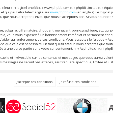
, « leur », « logiciel phpBB », « www.phpbb.com », « phpBB Limited », « équ
) et qui peut être téléchargée sur
www.phpbb.com
(en anglais). Le logiciel
nu que nous acceptons et/ou que nous n’acceptons pas. Si vous souhaitez
 vulgaire, diffamatoire, choquant, menaçant, pornographique, etc. qui pou
s cela, vous vous exposez à un bannissement immédiat et permanent et nous
aider au renforcement de ces conditions. Vous acceptez le fait que « Aspha
ons que cela est nécessaire. En tant qu’utilisateur, vous acceptez que to
e à une tierce partie sans votre consentement, ni « Asphalte.ch », ni ph
pétuelle et irrévocable sur les contenus et messages que vous aurez volont
ssages ne seront pas effacés, sauf requête spécifique, limitée et justi