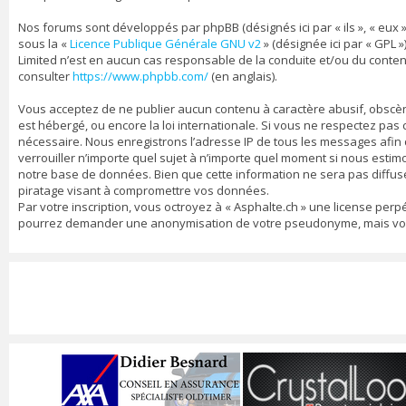
Nos forums sont développés par phpBB (désignés ici par « ils », « eux »
sous la «
Licence Publique Générale GNU v2
» (désignée ici par « GPL »
Limited n’est en aucun cas responsable de la conduite et/ou du conte
consulter
https://www.phpbb.com/
(en anglais).
Vous acceptez de ne publier aucun contenu à caractère abusif, obscène,
est hébergé, ou encore la loi internationale. Si vous ne respectez pa
nécessaire. Nous enregistrons l’adresse IP de tous les messages afin d’
verrouiller n’importe quel sujet à n’importe quel moment si nous estim
notre base de données. Bien que cette information ne sera pas diffusé
piratage visant à compromettre vos données.
Par votre inscription, vous octroyez à « Asphalte.ch » une license per
pourrez demander une anonymisation de votre pseudonyme, mais vos me