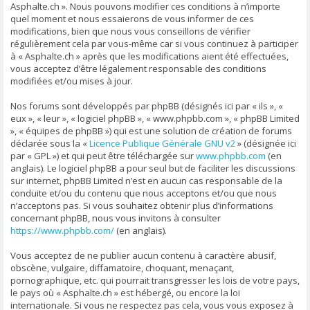
Asphalte.ch ». Nous pouvons modifier ces conditions à n’importe
quel moment et nous essaierons de vous informer de ces
modifications, bien que nous vous conseillons de vérifier
régulièrement cela par vous-même car si vous continuez à participer
à « Asphalte.ch » après que les modifications aient été effectuées,
vous acceptez d’être légalement responsable des conditions
modifiées et/ou mises à jour.
Nos forums sont développés par phpBB (désignés ici par « ils », «
eux », « leur », « logiciel phpBB », « www.phpbb.com », « phpBB Limited
», « équipes de phpBB ») qui est une solution de création de forums
déclarée sous la «
Licence Publique Générale GNU v2
» (désignée ici
par « GPL ») et qui peut être téléchargée sur
www.phpbb.com
(en
anglais). Le logiciel phpBB a pour seul but de faciliter les discussions
sur internet, phpBB Limited n’est en aucun cas responsable de la
conduite et/ou du contenu que nous acceptons et/ou que nous
n’acceptons pas. Si vous souhaitez obtenir plus d’informations
concernant phpBB, nous vous invitons à consulter
https://www.phpbb.com/
(en anglais).
Vous acceptez de ne publier aucun contenu à caractère abusif,
obscène, vulgaire, diffamatoire, choquant, menaçant,
pornographique, etc. qui pourrait transgresser les lois de votre pays,
le pays où « Asphalte.ch » est hébergé, ou encore la loi
internationale. Si vous ne respectez pas cela, vous vous exposez à