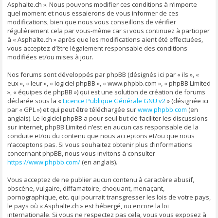
Asphalte.ch ». Nous pouvons modifier ces conditions à n’importe
quel moment et nous essaierons de vous informer de ces
modifications, bien que nous vous conseillons de vérifier
régulièrement cela par vous-même car si vous continuez à participer
à « Asphalte.ch » après que les modifications aient été effectuées,
vous acceptez d’être légalement responsable des conditions
modifiées et/ou mises à jour.
Nos forums sont développés par phpBB (désignés ici par « ils », «
eux », « leur », « logiciel phpBB », « www.phpbb.com », « phpBB Limited
», « équipes de phpBB ») qui est une solution de création de forums
déclarée sous la «
Licence Publique Générale GNU v2
» (désignée ici
par « GPL ») et qui peut être téléchargée sur
www.phpbb.com
(en
anglais). Le logiciel phpBB a pour seul but de faciliter les discussions
sur internet, phpBB Limited n’est en aucun cas responsable de la
conduite et/ou du contenu que nous acceptons et/ou que nous
n’acceptons pas. Si vous souhaitez obtenir plus d’informations
concernant phpBB, nous vous invitons à consulter
https://www.phpbb.com/
(en anglais).
Vous acceptez de ne publier aucun contenu à caractère abusif,
obscène, vulgaire, diffamatoire, choquant, menaçant,
pornographique, etc. qui pourrait transgresser les lois de votre pays,
le pays où « Asphalte.ch » est hébergé, ou encore la loi
internationale. Si vous ne respectez pas cela, vous vous exposez à