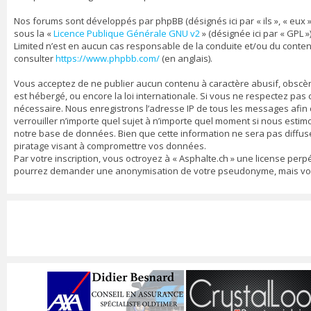
Nos forums sont développés par phpBB (désignés ici par « ils », « eux »
sous la «
Licence Publique Générale GNU v2
» (désignée ici par « GPL »
Limited n’est en aucun cas responsable de la conduite et/ou du conte
consulter
https://www.phpbb.com/
(en anglais).
Vous acceptez de ne publier aucun contenu à caractère abusif, obscène,
est hébergé, ou encore la loi internationale. Si vous ne respectez pa
nécessaire. Nous enregistrons l’adresse IP de tous les messages afin d’
verrouiller n’importe quel sujet à n’importe quel moment si nous estim
notre base de données. Bien que cette information ne sera pas diffusé
piratage visant à compromettre vos données.
Par votre inscription, vous octroyez à « Asphalte.ch » une license per
pourrez demander une anonymisation de votre pseudonyme, mais vos me