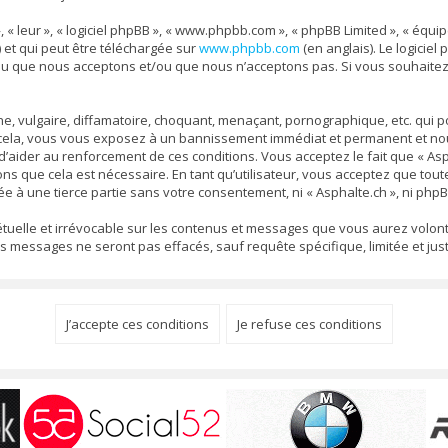
, « leur », « logiciel phpBB », « www.phpbb.com », « phpBB Limited », « équ
) et qui peut être téléchargée sur
www.phpbb.com
(en anglais). Le logiciel
nu que nous acceptons et/ou que nous n’acceptons pas. Si vous souhaitez
 vulgaire, diffamatoire, choquant, menaçant, pornographique, etc. qui pou
s cela, vous vous exposez à un bannissement immédiat et permanent et nous
aider au renforcement de ces conditions. Vous acceptez le fait que « Aspha
ons que cela est nécessaire. En tant qu’utilisateur, vous acceptez que to
e à une tierce partie sans votre consentement, ni « Asphalte.ch », ni ph
pétuelle et irrévocable sur les contenus et messages que vous aurez volont
ssages ne seront pas effacés, sauf requête spécifique, limitée et justi