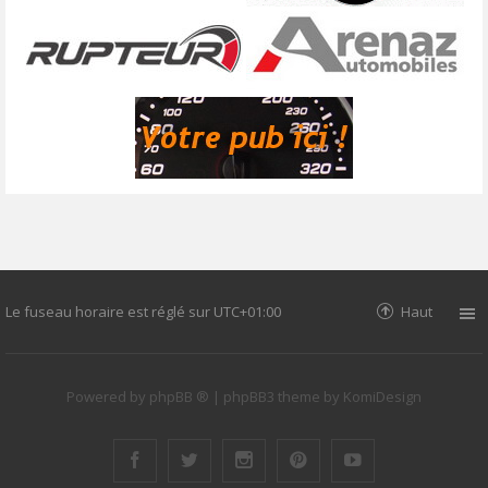
Le fuseau horaire est réglé sur
UTC+01:00
Haut
Powered by
phpBB ®
| phpBB3 theme by
KomiDesign