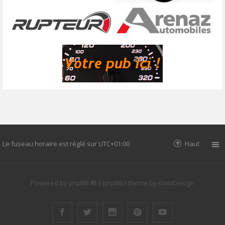
Le fuseau horaire est réglé sur
UTC+01:00
Haut
Powered by
phpBB ®
| phpBB3 theme by
KomiDesign